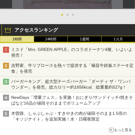
●
●
●
アクセスランキング
1時間
24時間
1週間
1カ月
ミスド「Mrs. GREEN APPLE」のコラボドーナツ4種、いよいよ
発売！
吉野家、牛リブロースを熱々で提供する「極旨牛鉄板ステーキ定
食」を発売
バーガーキング、超大型チーズバーガー「ダーティ ザ・ワンパ
ウンダー」を発売。総カロリー約1656kcal、総重量約527g！
NewDays「増量フェス」を実施！おにぎり/サンドイッチ/焼きそ
ばなど16品が値段そのままでボリュームアップ
木曽路、しゃぶしゃぶ・すきやきの肉が値段そのまま1.5倍の
「キソジナイト」を追加実施！水・日曜夜限定
もっと見る