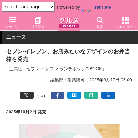
Powered by
Translate
グルメ Watch
店舗
コンビニ
セブン-イレブン
カテゴリ
過去記事
検索
Impressサイト
ニュース
セブン-イレブン、お店みたいなデザインのお弁当
箱を発売
宝島社「セブン-イレブン ランチボックスBOOK」
編集部：稲葉隆司
2025年9月17日 05:00
リスト
2025年10月2日 発売