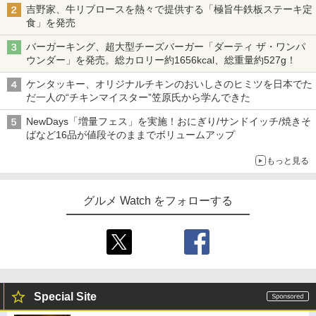
吉野家、牛リブロースを熱々で提供する「極旨牛鉄板ステーキ定
食」を発売
バーガーキング、超大型チーズバーガー「ダーティ ザ・ワンパ
ウンダー」を発売。総カロリー約1656kcal、総重量約527g！
ケンタッキー、オリジナルチキンのおいしさのヒミツを日本でた
だ一人の“チキンマイスター”笠原氏から学んできた
NewDays「増量フェス」を実施！おにぎり/サンドイッチ/焼きそ
ばなど16品が値段そのままでボリュームアップ
もっと見る
グルメ Watch をフォローする
Special Site