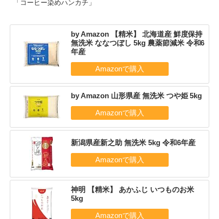
「コーヒー染めハンカチ」
by Amazon 【精米】 北海道産 鮮度保持
無洗米 ななつぼし 5kg 農薬節減米 令和6
年産
by Amazon 山形県産 無洗米 つや姫 5kg
新潟県産新之助 無洗米 5kg 令和6年産
神明 【精米】 あかふじ いつものお米
5kg