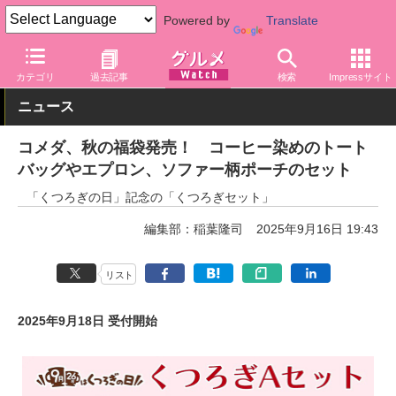
Powered by
Translate
グルメ Watch
店舗
カフェ
コメダ珈琲店
カテゴリ
過去記事
検索
Impressサイト
ニュース
コメダ、秋の福袋発売！ コーヒー染めのトート
バッグやエプロン、ソファー柄ポーチのセット
「くつろぎの日」記念の「くつろぎセット」
編集部：稲葉隆司
2025年9月16日 19:43
リスト
2025年9月18日 受付開始