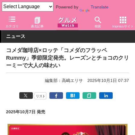
Powered by
Translate
グルメ Watch
店舗
カフェ
コメダ珈琲店
カテゴリ
過去記事
検索
Impressサイト
ニュース
コメダ珈琲店×ロッテ「コメダのフラッペ
Rummy」季節限定発売。レーズンとチョコのクリ
ーミーで大人の味わい
編集部：高嶋エリサ
2025年10月1日 07:37
リスト
2025年10月7日 発売