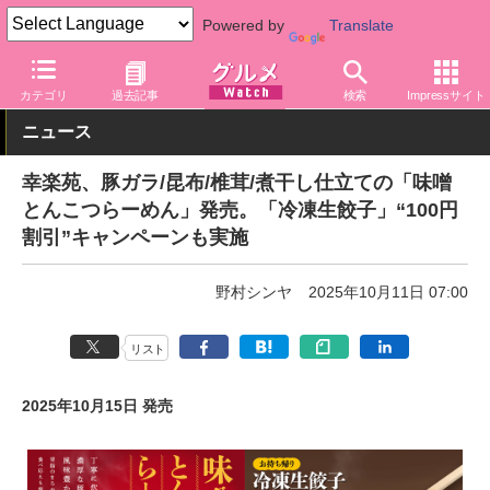
Powered by
Translate
グルメ Watch
店舗
麺
幸楽苑
カテゴリ
過去記事
検索
Impressサイト
ニュース
幸楽苑、豚ガラ/昆布/椎茸/煮干し仕立ての「味噌
とんこつらーめん」発売。「冷凍生餃子」“100円
割引”キャンペーンも実施
野村シンヤ
2025年10月11日 07:00
リスト
2025年10月15日 発売