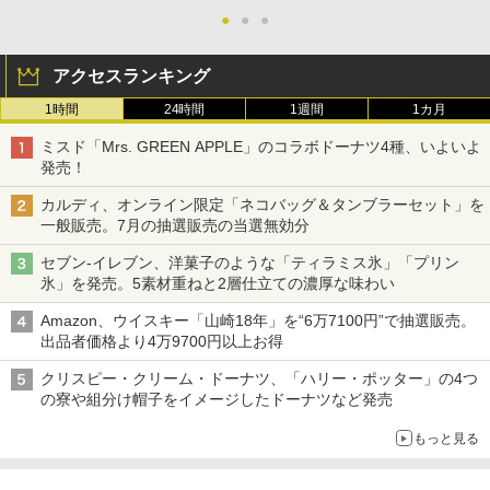
●
●
●
アクセスランキング
1時間
24時間
1週間
1カ月
ミスド「Mrs. GREEN APPLE」のコラボドーナツ4種、いよいよ
発売！
カルディ、オンライン限定「ネコバッグ＆タンブラーセット」を
一般販売。7月の抽選販売の当選無効分
セブン-イレブン、洋菓子のような「ティラミス氷」「プリン
氷」を発売。5素材重ねと2層仕立ての濃厚な味わい
Amazon、ウイスキー「山崎18年」を“6万7100円”で抽選販売。
出品者価格より4万9700円以上お得
クリスピー・クリーム・ドーナツ、「ハリー・ポッター」の4つ
の寮や組分け帽子をイメージしたドーナツなど発売
もっと見る