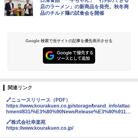
日清食品「一平ちゃん」「行列のできる
店のラーメン」の新商品を発売。秋冬商
品のチルド麺の試食会を開催
Google 検索で当サイトの記事を優先表示させる
関連リンク
🔗ニュースリリース（PDF）
https://www.kourakuen.co.jp/storage/brand_info/attac
hment/831/%E3%80%90NewsRelease%E3%80%9110
%E6%9C%8815%E6%97%A5%E6%96%B0%E5%95%
🔗株式会社幸楽苑
86%E5%93%81%E3%83%BB%E3%82%AD%E3%83%
https://www.kourakuen.co.jp/
A3%E3%83%B3%E3%83%9A%E3%83%BC%E3%83%
B3%E9%96%8B%E5%82%AC%E3%81%AE%E3%81