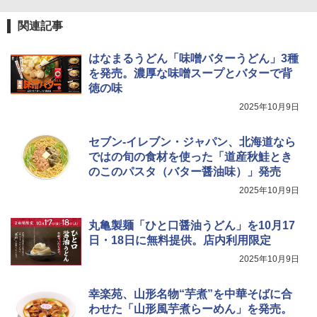
%8A%E7%9F%A5%E3%82%89%E3%81%9B.pdf
関連記事
はなまるうどん「味噌バターうどん」3種
を発売。濃厚な味噌スープとバターで背
徳の味
2025年10月9日
セブン-イレブン・ジャパン、北海道なら
ではの旬の食材を使った「道産秋鮭とき
のこのパスタ（バター醤油味）」発売
2025年10月9日
丸亀製麺「ひと口醤油うどん」を10月17
日・18日に無料提供。店内利用限定
2025年10月9日
幸楽苑、山形名物“芋煮”を中華そばに合
わせた「山形風芋煮らーめん」を発売。