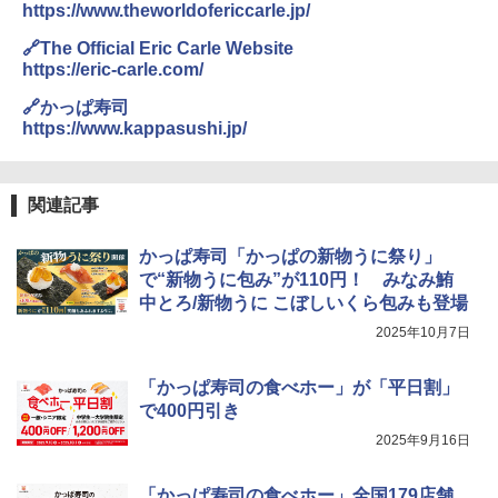
https://www.theworldofericcarle.jp/
🔗The Official Eric Carle Website
https://eric-carle.com/
🔗かっぱ寿司
https://www.kappasushi.jp/
関連記事
かっぱ寿司「かっぱの新物うに祭り」
で“新物うに包み”が110円！ みなみ鮪
中とろ/新物うに こぼしいくら包みも登場
2025年10月7日
「かっぱ寿司の食べホー」が「平日割」
で400円引き
2025年9月16日
「かっぱ寿司の食べホー」全国179店舗