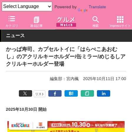
Powered by
Translate
グルメ Watch
店舗
寿司
かっぱ寿司
カテゴリ
過去記事
検索
Impressサイト
ニュース
かっぱ寿司、カプセルトイに「はらぺこあおむ
し」のアクリルキーホルダー/缶ミラー/めじるしア
クリルキーホルダー登場
編集部：宮内楓
2025年10月11日 17:00
リスト
2025年10月30日 開始