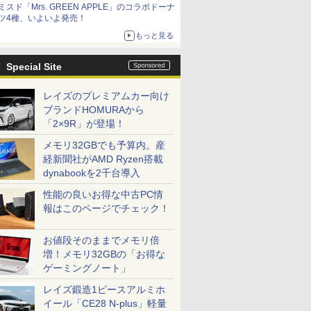
ミスド「Mrs. GREEN APPLE」のコラボドーナ
ツ4種、いよいよ発売！
もっと見る
Special Site
レイズのプレミアムカー向け
ブランドHOMURAから
「2×9R」が登場！
メモリ32GBでも予算内。産
経新聞社がAMD Ryzen搭載
dynabookを2千台導入
性能の良いお得な中古PC情
報はこのページでチェック！
お値段そのままでメモリ倍
増！メモリ32GBの「お得な
ゲーミングノート」
レイズ鍛造1ピースアルミホ
イール「CE28 N-plus」軽量