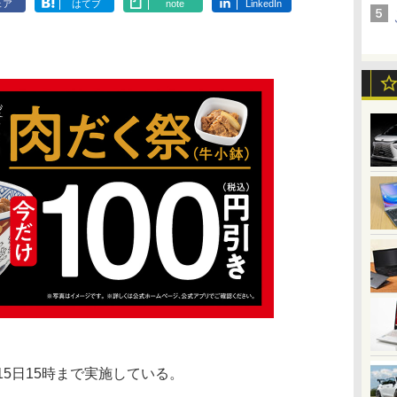
ェア
はてブ
note
LinkedIn
5日15時まで実施している。