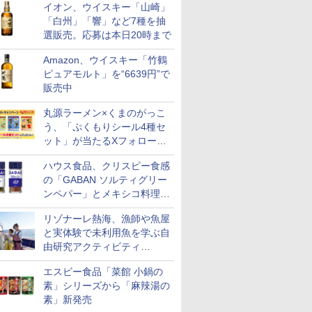
イオン、ウイスキー「山崎」
「白州」「響」など7種を抽
選販売。応募は本日20時まで
Amazon、ウイスキー「竹鶴
ピュアモルト」を“6639円”で
販売中
丸源ラーメン×くまのがっこ
う、「ぷくもりシール4種セ
ット」が当たるXフォロー＆
リポストキャンペーン実施
ハウス食品、クリスピー食感
の「GABAN ソルティグリー
ンペパー」とメキシコ料理に
合う「GABAN チポトレペパ
リゾナーレ熱海、漁師や魚屋
ー」発売
と実体験で未利用魚を学ぶ自
由研究アクティビティ
「Fisherman's Academy」を
エスビー食品「菜館 小鍋の
実施中
素」シリーズから「麻辣湯の
素」新発売