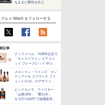
なままに剛性を向上
グルメ Watch をフォローする
新記事
ティファール、70周年記念で
「キャストライン エアココ
ット フレーズレッド IHココ
ット鍋 24cm」数量限定発売
メルシャン・ワインズ「カン
ティアーモ スプマンテ ブリ
ュット/ロゼ」のデザインを
リニューアル。ハーフボトル
ビックカメラ、ウイスキー
も登場
「山崎18年」「響21年」
を“6万7100円”で抽選販売。
店頭で9日まで受付