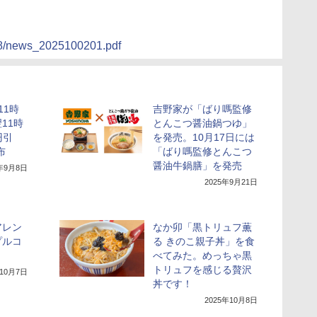
58/news_2025100201.pdf
11時
吉野家が「ばり嗎監修
11時
とんこつ醤油鍋つゆ」
円引
を発売。10月17日には
布
「ばり嗎監修とんこつ
醤油牛鍋膳」を発売
5年9月8日
2025年9月21日
アレン
なか卯「黒トリュフ薫
プルコ
る きのこ親子丼」を食
」
べてみた。めっちゃ黒
トリュフを感じる贅沢
年10月7日
丼です！
2025年10月8日