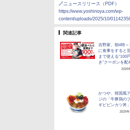
🔗ニュースリリース（PDF）
https://www.yoshinoya.com/wp-
content/uploads/2025/10/011423
関連記事
吉野家、朝4時～
に食事をすると翌
まで使える“100
き”クーポンを配
202
かつや、韓国風
ジの「牛豚鶏の
ギビビンカツ丼
2025