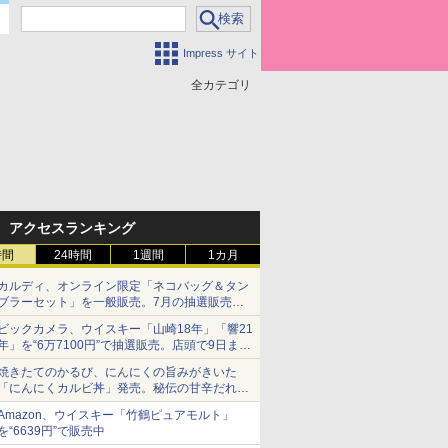
Impress サイト
全カテゴリ
アクセスランキング
時間
24時間
1週間
1カ月
カルディ、オンライン限定「ネコバッグ＆タン
ブラーセット」を一般販売。7月の抽選販売の
当選無効分
ビックカメラ、ウイスキー「山崎18年」「響21
年」を“6万7100円”で抽選販売。店頭で9日まで
受付
焼きたてのかるび、にんにくの旨みがきいた
「にんにくカルビ丼」発売。秘伝の甘辛だれを
絡めた「豚カルビ丼」も復活
Amazon、ウイスキー「竹鶴ピュアモルト」
を“6639円”で販売中