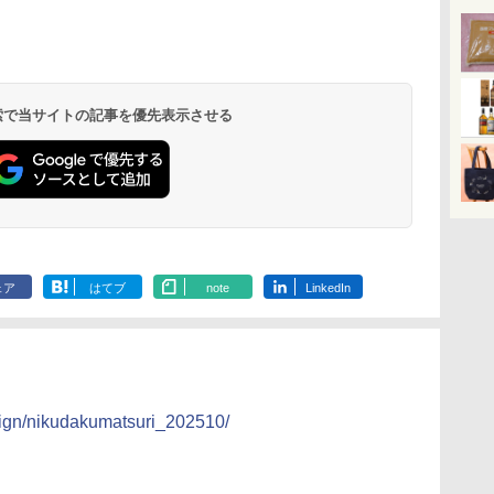
 検索で当サイトの記事を優先表示させる
ェア
はてブ
note
LinkedIn
ign/nikudakumatsuri_202510/