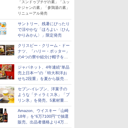
「スンドゥブチゲの素」「ユッ
ケジャンの素」「参鶏湯の素」
リニューアル発売
サントリー、残暑にぴったり
で涼やかな「ほろよい〈ひん
やりみかん〉」限定発売
クリスピー・クリーム・ドー
ナツ、「ハリー・ポッター」
の4つの寮や組分け帽子をイ
メージしたドーナツなど発売
ジャパネット、4年連続“単品
売上日本一”の「特大和洋お
せち2段重」を夏から販売。
73品・年越しそば付き
セブン-イレブン、洋菓子の
ような「ティラミス氷」「プ
リン氷」を発売。5素材重ね
と2層仕立ての濃厚な味わい
Amazon、ウイスキー「山崎
18年」を“6万7100円”で抽選
販売。出品者価格より4万
9700円以上お得