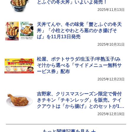
とふぐの冬天丼」いよいよ発売！
2025年11月13日
天丼てんや、冬の味覚「蟹とふぐの冬天
丼」「小柱とやわとろ葱のかき揚げそ
ば」を11月13日発売
2025年10月31日
松屋、ポテトサラダ/生玉子/半熟玉子/み
そ汁から選べる「サイドメニュー無料サ
ービス券」配布
2025年12月23日
吉野家、クリスマスシーズン限定で骨付
きチキン「チキンレッグ」を販売。テイ
クアウトは「から揚げ」とのセットが1
0％オフ
2025年12月19日
もっと関連記事を見る