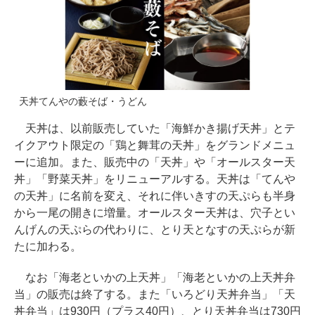
天丼てんやの藪そば・うどん
天丼は、以前販売していた「海鮮かき揚げ天丼」とテ
イクアウト限定の「鶏と舞茸の天丼」をグランドメニュ
ーに追加。また、販売中の「天丼」や「オールスター天
丼」「野菜天丼」をリニューアルする。天丼は「てんや
の天丼」に名前を変え、それに伴いきすの天ぷらも半身
から一尾の開きに増量。オールスター天丼は、穴子とい
んげんの天ぷらの代わりに、とり天となすの天ぷらが新
たに加わる。
なお「海老といかの上天丼」「海老といかの上天丼弁
当」の販売は終了する。また「いろどり天丼弁当」「天
丼弁当」は930円（プラス40円）、とり天丼弁当は730円