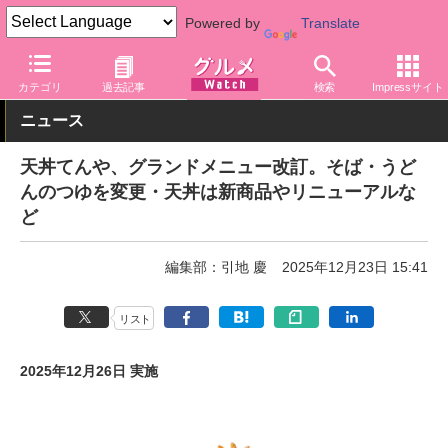
Powered by
Translate
グルメ Watch
店舗
丼もの
天丼てんや
カテゴリ
過去記事
検索
Impressサイト
ニュース
天丼てんや、グランドメニュー改訂。そば・うど
んのつゆを変更・天丼は新商品やリニューアルな
ど
編集部：引地 慶
2025年12月23日 15:41
リスト
2025年12月26日 実施