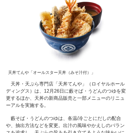
天丼てんや「オールスター天丼（みそ汁付）」
天丼・天ぷら専門店「天丼てんや」（ロイヤルホール
ディングス）は、12月26日に藪そば・うどんのつゆを変
更するほか、天丼の新商品販売と一部メニューのリニュ
ーアルを実施する。
藪そば・うどんのつゆは、各温/冷ごとにだしの配合
や、抽出方法などを変更。出汁の風味やかえしのバラン
スを追求し、天ぷらの旨みを引き立てるような味わいに