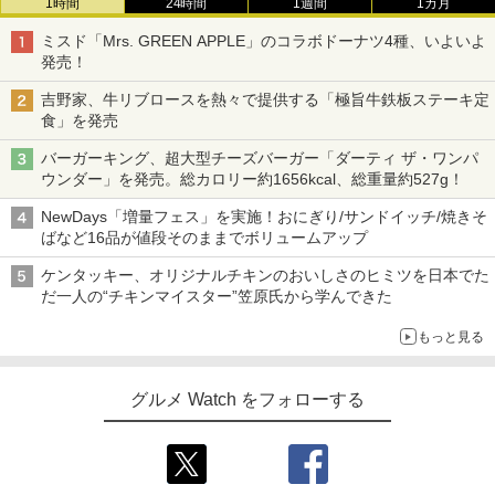
1時間
24時間
1週間
1カ月
ミスド「Mrs. GREEN APPLE」のコラボドーナツ4種、いよいよ
発売！
吉野家、牛リブロースを熱々で提供する「極旨牛鉄板ステーキ定
食」を発売
バーガーキング、超大型チーズバーガー「ダーティ ザ・ワンパ
ウンダー」を発売。総カロリー約1656kcal、総重量約527g！
NewDays「増量フェス」を実施！おにぎり/サンドイッチ/焼きそ
ばなど16品が値段そのままでボリュームアップ
ケンタッキー、オリジナルチキンのおいしさのヒミツを日本でた
だ一人の“チキンマイスター”笠原氏から学んできた
もっと見る
グルメ Watch をフォローする