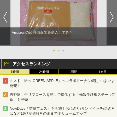
Amazonの政府備蓄米を購入してみた
●
●
●
アクセスランキング
1時間
24時間
1週間
1カ月
ミスド「Mrs. GREEN APPLE」のコラボドーナツ4種、いよいよ
発売！
吉野家、牛リブロースを熱々で提供する「極旨牛鉄板ステーキ定
食」を発売
NewDays「増量フェス」を実施！おにぎり/サンドイッチ/焼きそ
ばなど16品が値段そのままでボリュームアップ