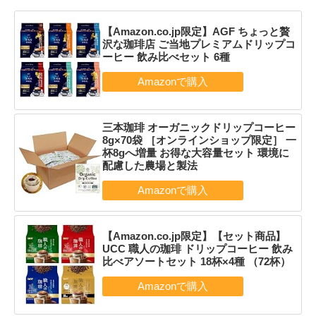
【Amazon.co.jp限定】AGF ちょっと贅
沢な珈琲店 ご当地プレミアムドリップコ
ーヒー 飲み比べセット 6種
三本珈琲 オーガニックドリップコーヒー
8g×70袋 ［オンラインショップ限定］ 一
杯8gへ増量 お得な大容量セット 環境に
配慮した農場と製法
【Amazon.co.jp限定】【セット商品】
UCC 職人の珈琲 ドリップコーヒー 飲み
比べアソートセット 18杯×4種 （72杯）