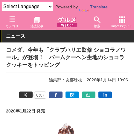
Powered by
Translate
グルメ Watch
店舗
カフェ
コメダ珈琲店
カテゴリ
過去記事
検索
Impressサイト
ニュース
コメダ、今年も「クラブハリエ監修 ショコラノワ
ール」が登場！ バームクーヘン生地のショコラ
クッキーをトッピング
編集部：友部珠枝
2026年1月14日 19:06
リスト
2026年1月22日 発売