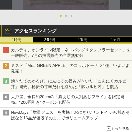
●
●
●
アクセスランキング
1時間
24時間
1週間
1カ月
カルディ、オンライン限定「ネコバッグ＆タンブラーセット」を
一般販売。7月の抽選販売の当選無効分
ミスド「Mrs. GREEN APPLE」のコラボドーナツ4種、いよいよ
発売！
焼きたてのかるび、にんにくの旨みがきいた「にんにくカルビ
丼」発売。秘伝の甘辛だれを絡めた「豚カルビ丼」も復活
大戸屋、全長約20cmの「真あじの大判あじフライ」を限定発
売。“200円引き”クーポンも配信
NewDays「増量フェス」を実施！おにぎり/サンドイッチ/焼きそ
ばなど16品が値段そのままでボリュームアップ
もっと見る