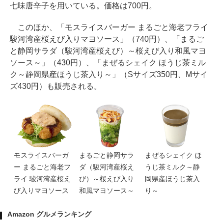
七味唐辛子を用いている。価格は700円。
このほか、「モスライスバーガー まるごと海老フライ
駿河湾産桜えび入りマヨソース」（740円）、「まるご
と静岡サラダ（駿河湾産桜えび）～桜えび入り和風マヨ
ソース～」（430円）、「まぜるシェイク ほうじ茶ミル
ク～静岡県産ほうじ茶入り～」（Sサイズ350円、Mサイ
ズ430円）も販売される。
モスライスバーガ
まるごと静岡サラ
まぜるシェイク ほ
ー まるごと海老フ
ダ（駿河湾産桜え
うじ茶ミルク～静
ライ 駿河湾産桜え
び）～桜えび入り
岡県産ほうじ茶入
び入りマヨソース
和風マヨソース～
り～
Amazon グルメランキング