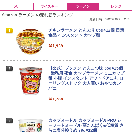
米
ウイスキー
ラーメン
レンジ
Amazon ラーメン の売れ筋ランキング
更新日時：2026/08/08 12:03
by Amazon 国産ブレンド米 精米 5kg
ブラックニッカ ニッカ Nikka ウィスキ
チキンラーメン どんぶり 85g×12個 日清
1
1
1
ー4000ml ブラックニッカクリア ウヰス
食品 インスタント カップ麺
キー 【日本 アサヒ ウィスキー】 大容量
￥2,650
お得 4リットル
￥1,939
￥4,358
【公式】ブタメン とんこつ味 35g×15個
2
新潟ケンベイ【精米】新潟県産にじのき
2
| 業務用 夜食 カップラーメン ミニカップ
らめき 5kg 令和7年産
角瓶 2700ml サントリー ウイスキー ハ
麺 小腹 インスタント アウトドアにも ロ
2
イボール 大容量
ーリングストック 大人買い おやつカン
￥3,056
パニー
￥6,063
￥1,288
by Amazon あきたこまちブレンド 無洗
3
米 5kg
トリスウイスキー 4000ml サントリー 大
3
カップヌードル カップヌードルPRO シ
3
容量 4リットル
ーフードヌードル 高たんぱく&低糖質 さ
￥3,396
らに塩分控えめ 78g×12個