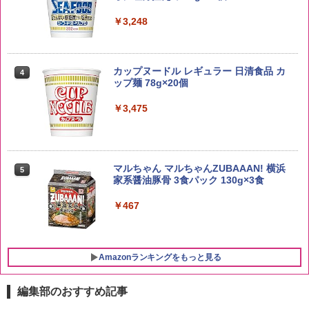
￥4,274
￥3,248
野沢農産 無洗米 青い流るる コシヒカリ
4
5kg 長野県産 令和7年産
角ハイボール 350ml×24本 サントリー ウ
4
カップヌードル レギュラー 日清食品 カ
4
イスキー ハイボール 缶
ップ麺 78g×20個
￥3,980
￥4,930
￥3,475
【在庫処分価格】ももたろう印 無洗米 5
5
kg 業務用 お米マイスターブレンド
サントリー シングルモルト ウイスキー
5
マルちゃん マルちゃんZUBAAAN! 横浜
5
白州 Story of the Distillery 2026 化粧箱
家系醤油豚骨 3食パック 130g×3食
入 700ml
￥2,680
￥467
￥19,860
Amazonランキングをもっと見る
編集部のおすすめ記事