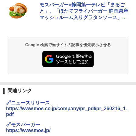
[山善] スチームオーブンレンジ 25L 一人
モスバーガー×静岡第一テレビ「まるご
1
暮らし 二人暮らし フラットテーブル ス
と」、「ほたてフライバーガー 静岡県産
チーム調理 自動メニュー19種搭載 角皿
マッシュルーム入りグラタンソース」発
付き ブラック MRK-F250TSV(B)
売
￥22,800
Google 検索で当サイトの記事を優先表示させる
シャープ 過熱水蒸気 オーブンレンジ 23
2
L 1段調理 ブラック RE-WF232-B シンプ
ル操作 コンパクト 一人暮らし 二人暮ら
し らくチン!（絶対湿度）センサー ノン
フライ調理 トースト スチームあたため
ワイドフラット庫内 簡単お手入れ
￥29,478
関連リンク
🔗ニュースリリース
https://www.mos.co.jp/company/pr_pdf/pr_260216_1.
[山善] スチームオーブンレンジ 省エネ
3
pdf
高効率 15L 一人暮らし 二人暮らし スチ
ーム調理 フラットテーブル トースト機
🔗モスバーガー
能 自動メニュー33種 簡単お手入れ ブラ
https://www.mos.jp/
ック YRZ-WF150TV(B)