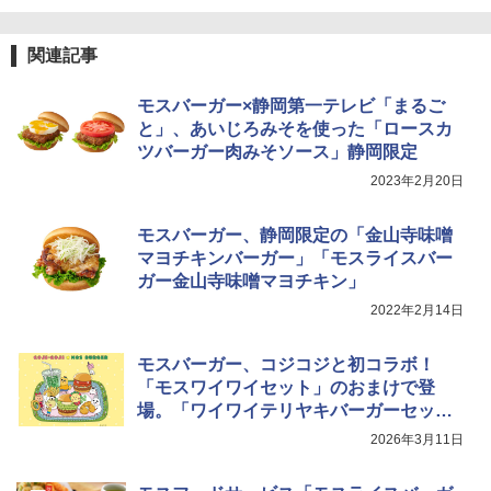
￥26,130
関連記事
モスバーガー×静岡第一テレビ「まるご
TOSHIBA(東芝) スチームオーブンレン
4
ジ 石窯ドーム ER-D80A(K) ブラック 25
と」、あいじろみそを使った「ロースカ
0℃ 1段調理 フラットテーブル 電子レン
ツバーガー肉みそソース」静岡限定
ジ 赤外線センサー ノンフライ調理 簡単
お手入れ 小型 新生活 一人暮らし 二人暮
2023年2月20日
らし ファミリー
モスバーガー、静岡限定の「金山寺味噌
￥34,546
マヨチキンバーガー」「モスライスバー
ガー金山寺味噌マヨチキン」
2022年2月14日
シャープ ウォーターオーブン ヘルシオ
5
AX-XJ1-B ブラック 30L 2段調理 コンベ
クション トースト機能
モスバーガー、コジコジと初コラボ！
「モスワイワイセット」のおまけで登
￥44,800
場。「ワイワイテリヤキバーガーセッ
ト」も追加
2026年3月11日