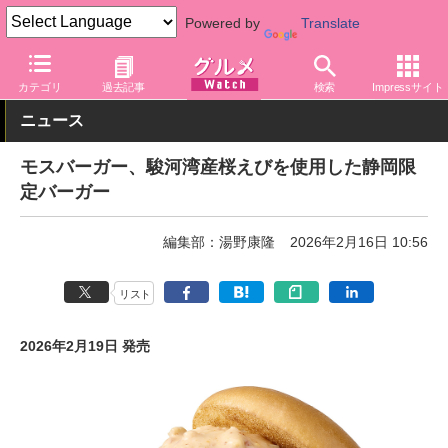
Powered by
Translate
グルメ Watch
店舗
ファストフード
モスバーガー
カテゴリ
過去記事
検索
Impressサイト
ニュース
モスバーガー、駿河湾産桜えびを使用した静岡限
定バーガー
編集部：湯野康隆
2026年2月16日 10:56
リスト
2026年2月19日 発売