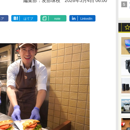
編集部：友部珠枝
2026年3月4日 06:00
ェア
はてブ
note
LinkedIn