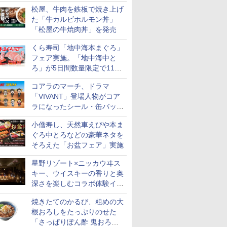
まるおばけ」のシール/キャ
松屋、牛肉を鉄板で焼き上げ
ンディなども
た「牛カルビホルモン丼」
「松屋の牛焼肉丼」を発売
くら寿司「地中海本まぐろ」
フェア実施。「地中海中と
ろ」が5日間数量限定で110
円！
コアラのマーチ、ドラマ
「VIVANT」登場人物がコア
ラになったシール・缶バッジ
を発売
小僧寿し、天然車えびや本ま
ぐろ中とろなどの豪華ネタを
そろえた「お盆フェア」実施
星野リゾート×ニッカウヰス
キー、ウイスキーの香りと奥
深さを楽しむコラボ体験イベ
ントをOMO5小樽で提供開始
焼きたてのかるび、粗めの大
根おろしをたっぷりのせた
「さっぱりぽん酢 鬼おろし