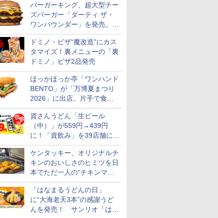
バーガーキング、超大型チー
ズバーガー「ダーティ ザ・
ワンパウンダー」を発売。総
カロリー約1656kcal、総重量
ドミノ・ピザ“魔改造”にカス
約527g！
タマイズ！裏メニューの「裏
ドミノ」ピザ2品発売
ほっかほっか亭「ワンハンド
BENTO」が「万博夏まつり
2026」に出店。片手で食べ
られる海苔弁や和牛きんぴら
資さんうどん「生ビール
を販売
（中）」が559円→439円
に！「資飲み」を39店舗に拡
大
ケンタッキー、オリジナルチ
キンのおいしさのヒミツを日
本でただ一人の“チキンマイ
スター”笠原氏から学んでき
「はなまるうどんの日」
た
に“大海老天3本”の感謝うど
んを発売！ サンリオ「はな