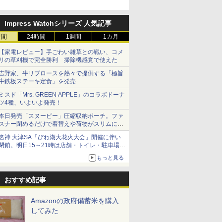
牛カルビ丼」など4品を発売
Impress Watchシリーズ 人気記事
時間
24時間
1週間
1カ月
【家電レビュー】手ごわい雑草との戦い、コメ
リの草刈機で完全勝利 掃除機感覚で使えた
吉野家、牛リブロースを熱々で提供する「極旨
牛鉄板ステーキ定食」を発売
ミスド「Mrs. GREEN APPLE」のコラボドーナ
ツ4種、いよいよ発売！
本日発売「スヌーピー」圧縮収納ポーチ。ファ
スナー閉めるだけで着替えや荷物がスリムにま
とまる
名神 大津SA「びわ湖大花火大会」開催に伴い
閉鎖。明日15～21時は店舗・トイレ・駐車場の
利用不可
もっと見る
おすすめ記事
Amazonの政府備蓄米を購入
してみた