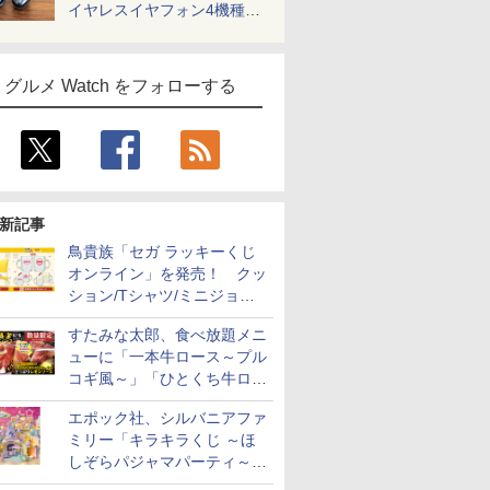
イヤレスイヤフォン4機種を
一気に聴く
グルメ Watch をフォローする
新記事
鳥貴族「セガ ラッキーくじ
オンライン」を発売！ クッ
ション/Tシャツ/ミニジョッ
キ/ステッカーなど全7賞
すたみな太郎、食べ放題メニ
ューに「一本牛ロース～プル
コギ風～」「ひとくち牛ロー
スステーキ」をお盆限定で追
エポック社、シルバニアファ
加
ミリー「キラキラくじ ～ほ
しぞらパジャマパーティ～」
を発売。人形/家具/建物など