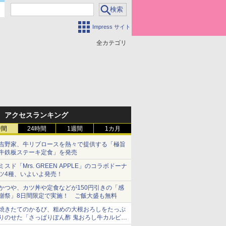
Impress サイト
全カテゴリ
アクセスランキング
時間
24時間
1週間
1カ月
吉野家、牛リブロースを熱々で提供する「極旨
牛鉄板ステーキ定食」を発売
ミスド「Mrs. GREEN APPLE」のコラボドーナ
ツ4種、いよいよ発売！
かつや、カツ丼や定食などが150円引きの「感
謝祭」8日間限定で実施！ ご飯大盛も無料
焼きたてのかるび、粗めの大根おろしをたっぷ
りのせた「さっぱりぽん酢 鬼おろし牛カルビ
丼」など4品を発売