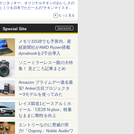
ケンタッキー、オリジナルチキンのおいしさの
ヒミツを日本でただ一人の“チキンマイスタ
ー”笠原氏から学んできた
もっと見る
Special Site
メモリ32GBでも予算内。産
経新聞社がAMD Ryzen搭載
dynabookを2千台導入
ソニーミラーレス一眼の大特
集！ 見どころ記事まとめ
Amazon プライムデー過去最
安! Anker注目プロジェクタ
ー3モデルを使ってみた
レイズ鍛造1ピースアルミホ
イール「CE28 N-plus」軽量
なままに剛性を向上
エントリーなのに脅威の実
力!「Osprey」Noble Audioワ