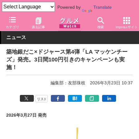
Powered by
Translate
グルメ Watch
店舗
ファストフード
築地銀だこ
カテゴリ
過去記事
検索
Impressサイト
ニュース
築地銀だこ×ドジャース第4弾「LA マッケンチー
ズ」発売。3日間100円引きのキャンペーンも実
施！
編集部：友部珠枝
2026年3月23日 10:37
リスト
2026年3月27日 発売