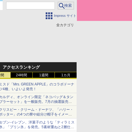
Impress サイト
全カテゴリ
アクセスランキング
時間
24時間
1週間
1カ月
ミスド「Mrs. GREEN APPLE」のコラボドーナ
ツ4種、いよいよ発売！
カルディ、オンライン限定「ネコバッグ＆タン
ブラーセット」を一般販売。7月の抽選販売の
当選無効分
クリスピー・クリーム・ドーナツ、「ハリー・
ポッター」の4つの寮や組分け帽子をイメージ
したドーナツなど発売
セブン-イレブン、洋菓子のような「ティラミス
氷」「プリン氷」を発売。5素材重ねと2層仕立
ての濃厚な味わい