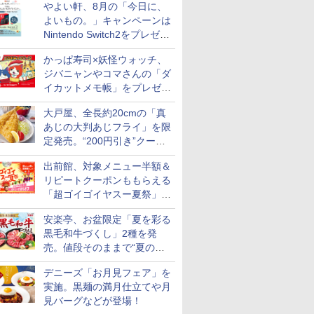
やよい軒、8月の「今日に、
付き
よいもの。」キャンペーンは
Nintendo Switch2をプレゼン
ト
かっぱ寿司×妖怪ウォッチ、
ジバニャンやコマさんの「ダ
イカットメモ帳」をプレゼン
ト
大戸屋、全長約20cmの「真
あじの大判あじフライ」を限
定発売。“200円引き”クーポ
ンも配信
出前館、対象メニュー半額＆
リピートクーポンももらえる
「超ゴイゴイヤスー夏祭」を
実施
安楽亭、お盆限定「夏を彩る
黒毛和牛づくし」2種を発
売。値段そのままで“夏の巻
き野菜”付き
デニーズ「お月見フェア」を
実施。黒麺の満月仕立てや月
見バーグなどが登場！