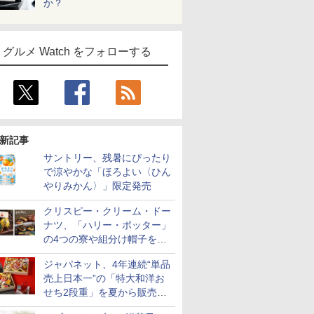
か？
グルメ Watch をフォローする
新記事
サントリー、残暑にぴったり
で涼やかな「ほろよい〈ひん
やりみかん〉」限定発売
クリスピー・クリーム・ドー
ナツ、「ハリー・ポッター」
の4つの寮や組分け帽子をイ
メージしたドーナツなど発売
ジャパネット、4年連続“単品
売上日本一”の「特大和洋お
せち2段重」を夏から販売。
73品・年越しそば付き