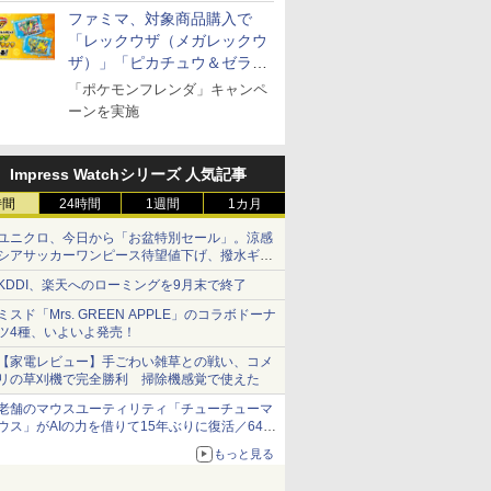
ファミマ、対象商品購入で
「レックウザ（メガレックウ
ザ）」「ピカチュウ＆ゼラオ
ラ」のフレンダピックがもら
「ポケモンフレンダ」キャンペ
える！
ーンを実施
Impress Watchシリーズ 人気記事
時間
24時間
1週間
1カ月
ユニクロ、今日から「お盆特別セール」。涼感
シアサッカーワンピース待望値下げ、撥水ギア
ショーツは1990円に
KDDI、楽天へのローミングを9月末で終了
ミスド「Mrs. GREEN APPLE」のコラボドーナ
ツ4種、いよいよ発売！
【家電レビュー】手ごわい雑草との戦い、コメ
リの草刈機で完全勝利 掃除機感覚で使えた
老舗のマウスユーティリティ「チューチューマ
ウス」がAIの力を借りて15年ぶりに復活／64bit
化、Windows 10/11、「Chrome」も走り回
もっと見る
る。復活記念で2026年末まで500円