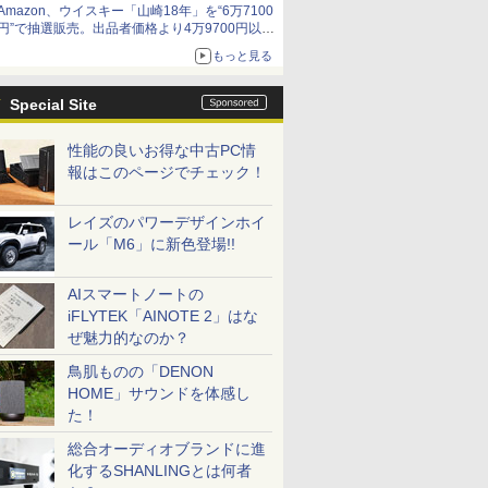
Amazon、ウイスキー「山崎18年」を“6万7100
円”で抽選販売。出品者価格より4万9700円以上
お得
もっと見る
Special Site
性能の良いお得な中古PC情
報はこのページでチェック！
レイズのパワーデザインホイ
ール「M6」に新色登場!!
AIスマートノートの
iFLYTEK「AINOTE 2」はな
ぜ魅力的なのか？
鳥肌ものの「DENON
HOME」サウンドを体感し
た！
総合オーディオブランドに進
化するSHANLINGとは何者