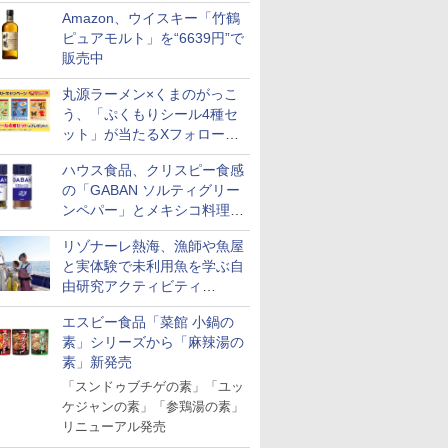
Amazon、ウイスキー「竹鶴
ピュアモルト」を“6639円”で
販売中
丸源ラーメン×くまのがっこ
う、「ぷくもりシール4種セ
ット」が当たるXフォロー＆
リポストキャンペーン実施
ハウス食品、クリスピー食感
の「GABAN ソルティグリー
ンペパー」とメキシコ料理に
合う「GABAN チポトレペパ
リゾナーレ熱海、漁師や魚屋
ー」発売
と実体験で未利用魚を学ぶ自
由研究アクティビティ
「Fisherman's Academy」を
エスビー食品「菜館 小鍋の
実施中
素」シリーズから「麻辣湯の
素」新発売
「スンドゥブチゲの素」「ユッ
ケジャンの素」「参鶏湯の素」
リニューアル発売