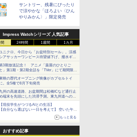
サントリー、残暑にぴったり
で涼やかな「ほろよい〈ひん
やりみかん〉」限定発売
Impress Watchシリーズ 人気記事
時間
24時間
1週間
1カ月
ユニクロ、今日から「お盆特別セール」。涼感
シアサッカーワンピース待望値下げ、撥水ギア
ショーツは1990円に
第3期放送記念！ アニメ「薬屋のひとりご
と」第1期・第2期全話を「TVer」にて期間限定
で順次無料配信開始
東映の歴代オープニング映像がカプセルトイ
に。全5種で8月下旬発売
九州の高速道路、お盆期間は松橋ICなど通行止
め端末を先頭にした渋滞予測。東九州道への迂
回は料金調整を実施
【現役学生がつづるAIとの生活】
【自分なら選ばない一日を考えて】 空いた午後
をチャッピーに捧げたら、思わぬ絶景に出会っ
もっと見る
た話
おすすめ記事