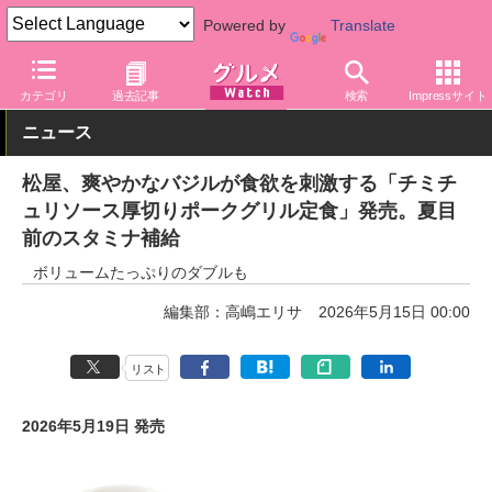
Powered by
Translate
グルメ Watch
店舗
丼もの
松屋
カテゴリ
過去記事
検索
Impressサイト
ニュース
松屋、爽やかなバジルが食欲を刺激する「チミチ
ュリソース厚切りポークグリル定食」発売。夏目
前のスタミナ補給
ボリュームたっぷりのダブルも
編集部：高嶋エリサ
2026年5月15日 00:00
リスト
2026年5月19日 発売