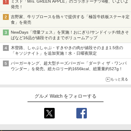
ミスド「Mrs. GREEN APPLE」のコラボドーナツ4種、いよいよ
発売！
吉野家、牛リブロースを熱々で提供する「極旨牛鉄板ステーキ定
食」を発売
NewDays「増量フェス」を実施！おにぎり/サンドイッチ/焼きそ
ばなど16品が値段そのままでボリュームアップ
木曽路、しゃぶしゃぶ・すきやきの肉が値段そのまま1.5倍の
「キソジナイト」を追加実施！水・日曜夜限定
バーガーキング、超大型チーズバーガー「ダーティ ザ・ワンパ
ウンダー」を発売。総カロリー約1656kcal、総重量約527g！
もっと見る
グルメ Watch をフォローする