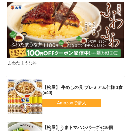
ふわたまうな丼
【松屋】 牛めしの具 プレミアム仕様 1食
(x40)
【松屋】うまトマハンバーグ≪16個