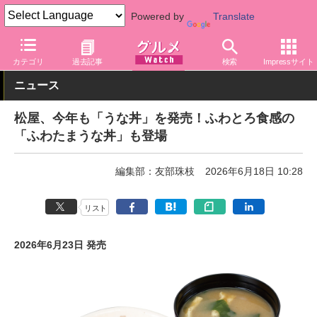
Powered by
Translate
グルメ Watch
店舗
丼もの
松屋
カテゴリ
過去記事
検索
Impressサイト
ニュース
松屋、今年も「うな丼」を発売！ふわとろ食感の
「ふわたまうな丼」も登場
編集部：友部珠枝
2026年6月18日 10:28
リスト
2026年6月23日 発売