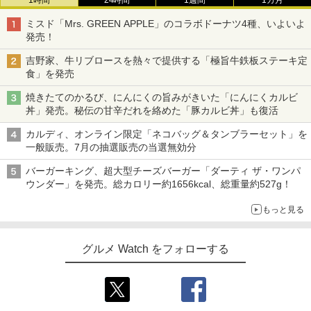
1時間
24時間
1週間
1カ月
ミスド「Mrs. GREEN APPLE」のコラボドーナツ4種、いよいよ
発売！
吉野家、牛リブロースを熱々で提供する「極旨牛鉄板ステーキ定
食」を発売
焼きたてのかるび、にんにくの旨みがきいた「にんにくカルビ
丼」発売。秘伝の甘辛だれを絡めた「豚カルビ丼」も復活
カルディ、オンライン限定「ネコバッグ＆タンブラーセット」を
一般販売。7月の抽選販売の当選無効分
バーガーキング、超大型チーズバーガー「ダーティ ザ・ワンパ
ウンダー」を発売。総カロリー約1656kcal、総重量約527g！
もっと見る
グルメ Watch をフォローする