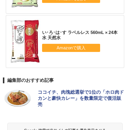
い･ろ･は･す ラベルレス 560mL × 24本
水 天然水
編集部のおすすめ記事
ココイチ、肉塊総選挙で1位の「ホロ肉ド
カンと豪快カレー」を数量限定で復活販
売