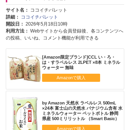
サイト名：
ココイチパレット
詳細：
ココイチパレット
開設日：
2026年5月18日10時
利用方法：
Webサイトから会員登録後、各コンテンツへ
の投稿、いいね、コメント機能が利用できる
[Amazon限定ブランド]CCL い・ろ・
は・すラベルレス 2LPET ×8本 ミネラル
ウォーター 無味
by Amazon 天然水 ラベルレス 500mL
×24本 富士山の天然水 バナジウム含有 水
ミネラルウォーター ペットボトル 静岡
県産 500ミリリットル （Smart Basic）