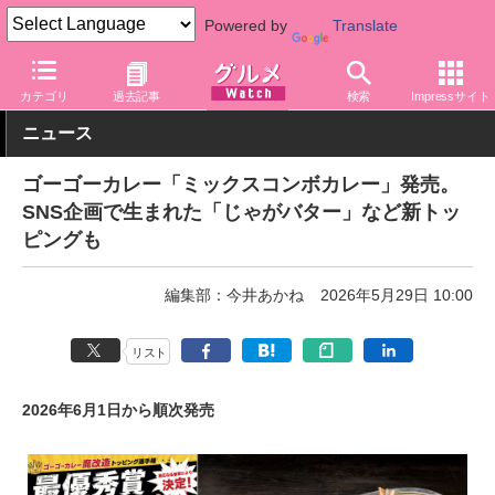
Powered by
Translate
グルメ Watch
食品
カレー
カテゴリ
過去記事
検索
Impressサイト
ニュース
ゴーゴーカレー「ミックスコンボカレー」発売。
SNS企画で生まれた「じゃがバター」など新トッ
ピングも
編集部：今井あかね
2026年5月29日 10:00
リスト
2026年6月1日から順次発売