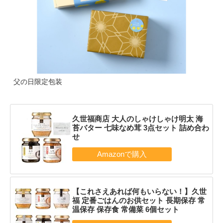
父の日限定包装
久世福商店 大人のしゃけしゃけ明太 海
苔バター 七味なめ茸 3点セット 詰め合わ
せ
【これさえあれば何もいらない！】久世
福 定番ごはんのお供セット 長期保存 常
温保存 保存食 常備菜 6個セット