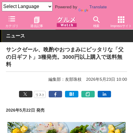
Powered by
Translate
グルメ Watch
店舗
バラエティ
カテゴリ
過去記事
検索
Impressサイト
ニュース
サンクゼール、晩酌やおつまみにピッタリな「父
の日ギフト」3種発売。3000円以上購入で送料無
料
編集部：友部珠枝
2026年5月23日 10:00
リスト
2026年5月22日 発売