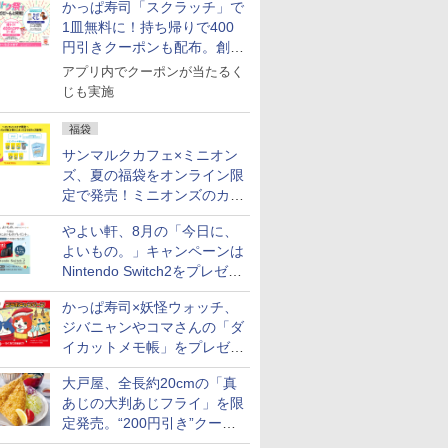
かっぱ寿司「スクラッチ」で
1皿無料に！持ち帰りで400
円引きクーポンも配布。創業
祭特別企画第4弾
アプリ内でクーポンが当たるく
じも実施
福袋
サンマルクカフェ×ミニオン
ズ、夏の福袋をオンライン限
定で発売！ミニオンズのカッ
プと2500円相当のチケット
やよい軒、8月の「今日に、
付き
よいもの。」キャンペーンは
Nintendo Switch2をプレゼン
ト
かっぱ寿司×妖怪ウォッチ、
ジバニャンやコマさんの「ダ
イカットメモ帳」をプレゼン
ト
大戸屋、全長約20cmの「真
あじの大判あじフライ」を限
定発売。“200円引き”クーポ
ンも配信