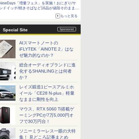
NewDays「増量フェス」を実施！おにぎり/サ
ンドイッチ/焼きそばなど16品が値段そのままで
ボリュームアップ
もっと見る
Special Site
AIスマートノートの
iFLYTEK「AINOTE 2」はな
ぜ魅力的なのか？
総合オーディオブランドに進
化するSHANLINGとは何者
か？
レイズ鍛造1ピースアルミホ
イール「CE28 N-plus」軽量
なままに剛性を向上
マウス、RTX 5060 Ti搭載ゲ
ーミングPCが7万5,000円オ
フで30万円台！
ソニーミラーレス一眼の大特
集！ 見どころ記事まとめ