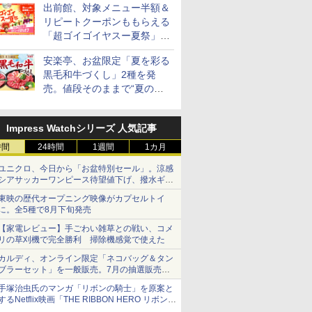
出前館、対象メニュー半額＆
リピートクーポンももらえる
「超ゴイゴイヤスー夏祭」を
実施
安楽亭、お盆限定「夏を彩る
黒毛和牛づくし」2種を発
売。値段そのままで“夏の巻
き野菜”付き
Impress Watchシリーズ 人気記事
時間
24時間
1週間
1カ月
ユニクロ、今日から「お盆特別セール」。涼感
シアサッカーワンピース待望値下げ、撥水ギア
ショーツは1990円に
東映の歴代オープニング映像がカプセルトイ
に。全5種で8月下旬発売
【家電レビュー】手ごわい雑草との戦い、コメ
リの草刈機で完全勝利 掃除機感覚で使えた
カルディ、オンライン限定「ネコバッグ＆タン
ブラーセット」を一般販売。7月の抽選販売の
当選無効分
手塚治虫氏のマンガ「リボンの騎士」を原案と
するNetflix映画「THE RIBBON HERO リボンヒ
ーロー」本日配信開始