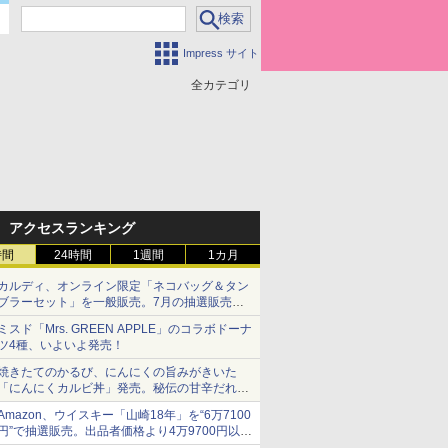
Impress サイト
全カテゴリ
アクセスランキング
時間
24時間
1週間
1カ月
カルディ、オンライン限定「ネコバッグ＆タン
ブラーセット」を一般販売。7月の抽選販売の
当選無効分
ミスド「Mrs. GREEN APPLE」のコラボドーナ
ツ4種、いよいよ発売！
焼きたてのかるび、にんにくの旨みがきいた
「にんにくカルビ丼」発売。秘伝の甘辛だれを
絡めた「豚カルビ丼」も復活
Amazon、ウイスキー「山崎18年」を“6万7100
円”で抽選販売。出品者価格より4万9700円以上
お得