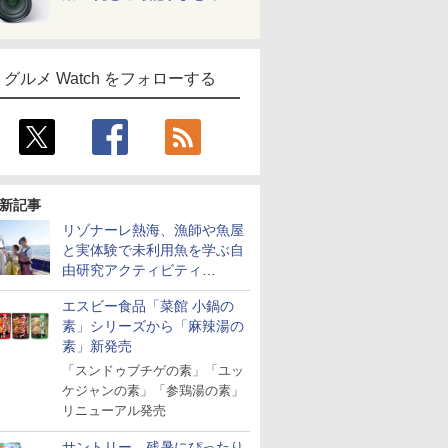
グルメ Watch をフォローする
新記事
リゾナーレ熱海、漁師や魚屋
と実体験で未利用魚を学ぶ自
由研究アクティビティ
「Fisherman's Academy」を
エスビー食品「菜館 小鍋の
実施中
素」シリーズから「麻辣湯の
素」新発売
「スンドゥブチゲの素」「ユッ
ケジャンの素」「参鶏湯の素」
リニューアル発売
サントリー、残暑にぴったり