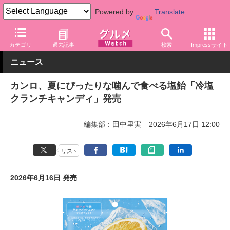
Powered by
Translate
グルメ Watch
菓子・スイーツ
あめ・ガム・グミ
カテゴリ
過去記事
検索
Impressサイト
ニュース
カンロ、夏にぴったりな噛んで食べる塩飴「冷塩
クランチキャンディ」発売
編集部：田中里実
2026年6月17日 12:00
リスト
2026年6月16日 発売