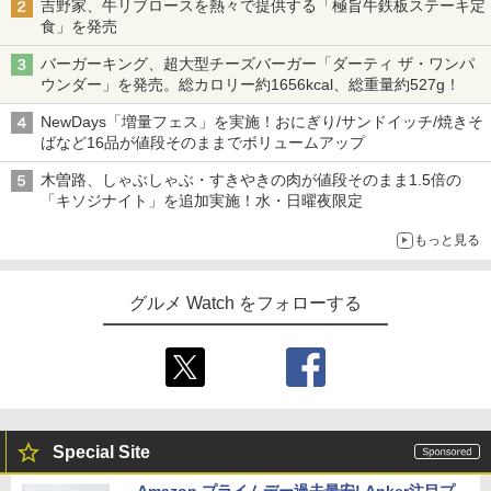
吉野家、牛リブロースを熱々で提供する「極旨牛鉄板ステーキ定
食」を発売
バーガーキング、超大型チーズバーガー「ダーティ ザ・ワンパ
ウンダー」を発売。総カロリー約1656kcal、総重量約527g！
NewDays「増量フェス」を実施！おにぎり/サンドイッチ/焼きそ
ばなど16品が値段そのままでボリュームアップ
木曽路、しゃぶしゃぶ・すきやきの肉が値段そのまま1.5倍の
「キソジナイト」を追加実施！水・日曜夜限定
もっと見る
グルメ Watch をフォローする
Special Site