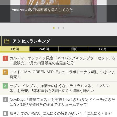
Amazonの政府備蓄米を購入してみた
●
●
●
アクセスランキング
1時間
24時間
1週間
1カ月
カルディ、オンライン限定「ネコバッグ＆タンブラーセット」を
一般販売。7月の抽選販売の当選無効分
ミスド「Mrs. GREEN APPLE」のコラボドーナツ4種、いよいよ
発売！
セブン-イレブン、洋菓子のような「ティラミス氷」「プリン
氷」を発売。5素材重ねと2層仕立ての濃厚な味わい
NewDays「増量フェス」を実施！おにぎり/サンドイッチ/焼きそ
ばなど16品が値段そのままでボリュームアップ
焼きたてのかるび、にんにくの旨みがきいた「にんにくカルビ