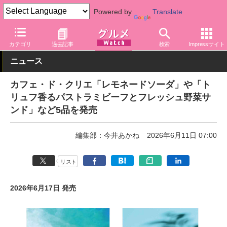
Powered by
Translate
グルメ Watch
店舗
カフェ
カテゴリ
過去記事
検索
Impressサイト
ニュース
カフェ・ド・クリエ「レモネードソーダ」や「ト
リュフ香るパストラミビーフとフレッシュ野菜サ
ンド」など5品を発売
編集部：今井あかね
2026年6月11日 07:00
リスト
2026年6月17日 発売