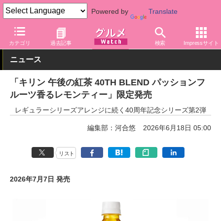
Powered by
Translate
グルメ Watch
メーカー
飲料・アルコール
キリン
カテゴリ
過去記事
検索
Impressサイト
ニュース
「キリン 午後の紅茶 40TH BLEND パッションフ
ルーツ香るレモンティー」限定発売
レギュラーシリーズアレンジに続く40周年記念シリーズ第2弾
編集部：河合悠
2026年6月18日 05:00
リスト
2026年7月7日 発売