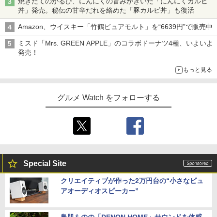
焼きたてのかるび、にんにくの旨みがきいた「にんにくカルビ
丼」発売。秘伝の甘辛だれを絡めた「豚カルビ丼」も復活
Amazon、ウイスキー「竹鶴ピュアモルト」を“6639円”で販売中
ミスド「Mrs. GREEN APPLE」のコラボドーナツ4種、いよいよ
発売！
もっと見る
グルメ Watch をフォローする
Special Site
クリエイティブが作った2万円台の“小さなピュ
アオーディオスピーカー”
鳥肌ものの「DENON HOME」サウンドを体感