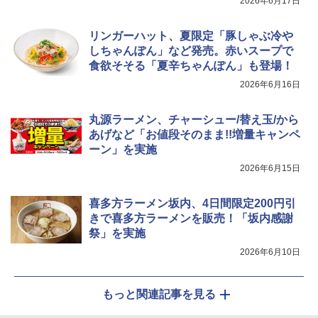
2026年6月17日
￥34,546
ょうゆ 高たんぱく&低糖質 さらに塩分控
えめ 75g×12個
リンガーハット、夏限定「豚しゃぶ冷や
￥2,885
しちゃんぽん」など発売。赤いスープで
シャープ ウォーターオーブン ヘルシオ
5
食欲そそる「夏辛ちゃんぽん」も登場！
AX-XJ1-B ブラック 30L 2段調理 コンベ
クション トースト機能
2026年6月16日
￥44,800
丸源ラーメン、チャーシュー/替え玉/から
あげなど「お値段そのまま!!増量キャンペ
ーン」を実施
2026年6月15日
喜多方ラーメン坂内、4日間限定200円引
きで喜多方ラーメンを販売！「坂内感謝
祭」を実施
2026年6月10日
もっと関連記事を見る