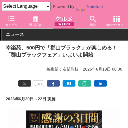
Powered by
Translate
グルメ Watch
店舗
麺
幸楽苑
カテゴリ
過去記事
検索
Impressサイト
ニュース
幸楽苑、500円で「郡山ブラック」が楽しめる！
「郡山ブラックフェア」いよいよ開始
編集部：友部珠枝
2026年6月19日 00:00
リスト
2026年6月20日～22日 実施