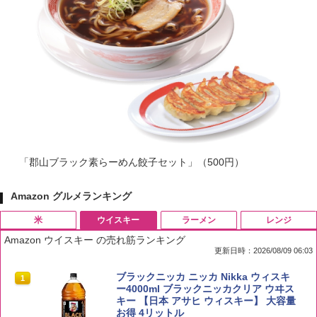
「郡山ブラック素らーめん餃子セット」（500円）
Amazon グルメランキング
米
ウイスキー
ラーメン
レンジ
Amazon ウイスキー の売れ筋ランキング
更新日時：2026/08/09 06:03
by Amazon 国産ブレンド米 精米 5kg
ブラックニッカ ニッカ Nikka ウィスキ
1
1
ー4000ml ブラックニッカクリア ウヰス
キー 【日本 アサヒ ウィスキー】 大容量
￥2,650
お得 4リットル