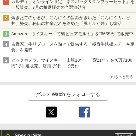
カルディ、オンライン限定「ネコバッグ＆タンブラーセット」を
一般販売。7月の抽選販売の当選無効分
焼きたてのかるび、にんにくの旨みがきいた「にんにくカルビ
丼」発売。秘伝の甘辛だれを絡めた「豚カルビ丼」も復活
Amazon、ウイスキー「竹鶴ピュアモルト」を“6639円”で販売中
吉野家、牛リブロースを熱々で提供する「極旨牛鉄板ステーキ定
食」を発売
ビックカメラ、ウイスキー「山崎18年」「響21年」を“6万7100
円”で抽選販売。店頭で9日まで受付
もっと見る
グルメ Watch をフォローする
Special Site