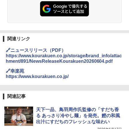
シャープ 過熱水蒸気 オーブンレンジ 26
麺 小腹 インスタント アウトドアにも ロ
2
L コンベクション 2段調理 ホワイト RE-
ーリングストック 大人買い おやつカン
SS26B-W
パニー
￥32,800
￥1,288
関連リンク
【セット買い】 [山善] スチームオーブン
国分 tabete だし麺 千葉県産はまぐりだ
3
3
レンジ 省エネ 高効率 15L 一人暮らし 二
し 塩らーめん 108g×10袋 保存食 備蓄
🔗ニュースリリース（PDF）
人暮らし フラットテーブル グレー YRZ-
https://www.kourakuen.co.jp/storage/brand_info/attac
WF150TV(H) + 炊飯器 5.5合 マイコン式
￥2,323
hment/891/NewsReleaseKourakuen20260604.pdf
低温調理 AMRC-10M(B) ブラック
🔗幸楽苑
￥34,280
https://www.kourakuen.co.jp/
カップヌードル カップヌードルPRO シ
4
ーフードヌードル 高たんぱく&低糖質 さ
TOSHIBA(東芝) スチームオーブンレン
らに塩分控えめ 78g×12個
4
関連記事
ジ 石窯ドーム ER-D80A(K) ブラック 25
0℃ 1段調理 フラットテーブル 電子レン
￥3,248
天下一品、鳥羽周作氏監修の「すだち香
ジ 赤外線センサー ノンフライ調理 簡単
お手入れ 小型 新生活 一人暮らし 二人暮
る あっさり冷やし麺」を発売。鰹の和風
らし ファミリー
出汁にすだちのフレッシュな味わい
カップヌードル カップヌードルPRO し
5