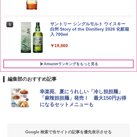
by Amazon あきたこまちブレンド 無洗
5
米 5kg
サントリー シングルモルト ウイスキー
5
白州 Story of the Distillery 2026 化粧箱
入 700ml
￥3,396
￥19,860
Amazonランキングをもっと見る
編集部のおすすめ記事
チキンラーメン どんぶり 85g×12個 日清
[山善] スチームオーブンレンジ 25L 一人
幸楽苑、夏にうれしい「冷し担担麺」
1
1
食品 インスタント カップ麺
暮らし 二人暮らし フラットテーブル ス
「麻辣担担麺」発売！ 最大150円お得
チーム調理 自動メニュー19種搭載 角皿
になるセットメニューも
付き ブラック MRK-F250TSV(B)
￥1,939
￥22,800
【公式】ブタメン とんこつ味 35g×15個
2
Google 検索で当サイトの記事を優先表示させる
| 業務用 夜食 カップラーメン ミニカップ