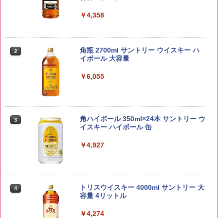
￥4,358
野沢農産 無洗米 青い流るる コシヒカリ
2
5kg 長野県産 令和7年産
角瓶 2700ml サントリー ウイスキー ハ
2
イボール 大容量
￥3,980
￥6,055
【在庫処分価格】ももたろう印 無洗米 5
3
kg 業務用 お米マイスターブレンド
角ハイボール 350ml×24本 サントリー ウ
3
イスキー ハイボール 缶
￥2,680
￥4,927
新潟ケンベイ【精米】新潟県産にじのき
4
らめき 5kg 令和7年産
トリスウイスキー 4000ml サントリー 大
4
容量 4リットル
￥5,809
￥4,274