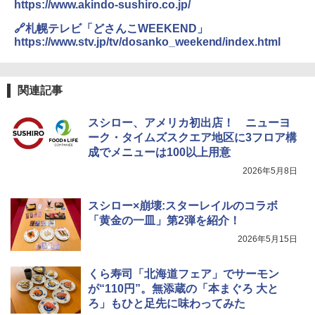
https://www.akindo-sushiro.co.jp/
🔗札幌テレビ「どさんこWEEKEND」
https://www.stv.jp/tv/dosanko_weekend/index.html
関連記事
スシロー、アメリカ初出店！ ニューヨ
ーク・タイムズスクエア地区に3フロア構
成でメニューは100以上用意
2026年5月8日
スシロー×崩壊:スターレイルのコラボ
「黄金の一皿」第2弾を紹介！
2026年5月15日
くら寿司「北海道フェア」でサーモン
が“110円”。無添蔵の「本まぐろ 大と
ろ」もひと足先に味わってみた