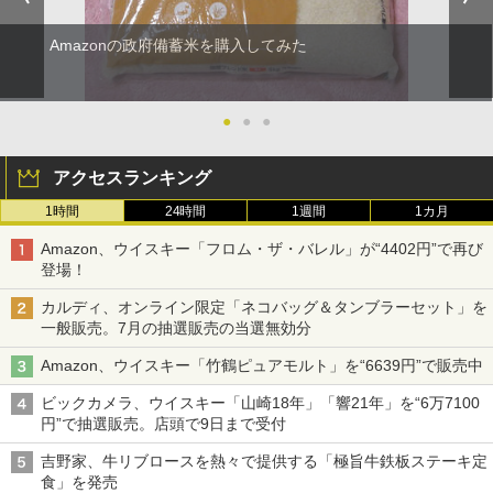
Amazonの政府備蓄米を購入してみた
●
●
●
アクセスランキング
1時間
24時間
1週間
1カ月
Amazon、ウイスキー「フロム・ザ・バレル」が“4402円”で再び
登場！
カルディ、オンライン限定「ネコバッグ＆タンブラーセット」を
一般販売。7月の抽選販売の当選無効分
Amazon、ウイスキー「竹鶴ピュアモルト」を“6639円”で販売中
ビックカメラ、ウイスキー「山崎18年」「響21年」を“6万7100
円”で抽選販売。店頭で9日まで受付
吉野家、牛リブロースを熱々で提供する「極旨牛鉄板ステーキ定
食」を発売