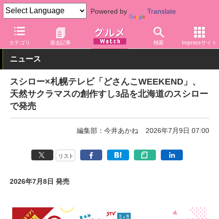
Powered by
Translate
グルメ Watch
店舗
寿司
スシロー
カテゴリ
過去記事
検索
Impressサイト
ニュース
スシロー×札幌テレビ「どさんこWEEKEND」、
天然サクラマスの創作すし3品を北海道のスシロー
で発売
編集部：今井あかね
2026年7月9日 07:00
リスト
2026年7月8日 発売