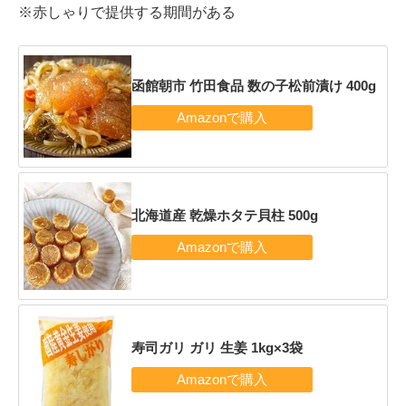
※赤しゃりで提供する期間がある
函館朝市 竹田食品 数の子松前漬け 400g
北海道産 乾燥ホタテ貝柱 500g
寿司ガリ ガリ 生姜 1kg×3袋