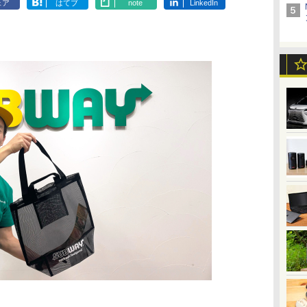
ェア
はてブ
note
LinkedIn