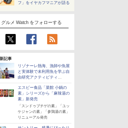
フ」をイヤカフマニアが語る
グルメ Watch をフォローする
新記事
リゾナーレ熱海、漁師や魚屋
と実体験で未利用魚を学ぶ自
由研究アクティビティ
「Fisherman's Academy」を
エスビー食品「菜館 小鍋の
実施中
素」シリーズから「麻辣湯の
素」新発売
「スンドゥブチゲの素」「ユッ
ケジャンの素」「参鶏湯の素」
リニューアル発売
サントリー、残暑にぴったり