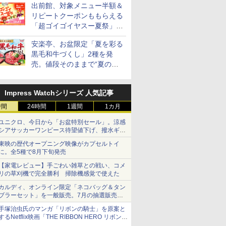
出前館、対象メニュー半額＆
リピートクーポンももらえる
「超ゴイゴイヤスー夏祭」を
実施
安楽亭、お盆限定「夏を彩る
黒毛和牛づくし」2種を発
売。値段そのままで“夏の巻
き野菜”付き
Impress Watchシリーズ 人気記事
時間
24時間
1週間
1カ月
ユニクロ、今日から「お盆特別セール」。涼感
シアサッカーワンピース待望値下げ、撥水ギア
ショーツは1990円に
東映の歴代オープニング映像がカプセルトイ
に。全5種で8月下旬発売
【家電レビュー】手ごわい雑草との戦い、コメ
リの草刈機で完全勝利 掃除機感覚で使えた
カルディ、オンライン限定「ネコバッグ＆タン
ブラーセット」を一般販売。7月の抽選販売の
当選無効分
手塚治虫氏のマンガ「リボンの騎士」を原案と
するNetflix映画「THE RIBBON HERO リボンヒ
ーロー」本日配信開始