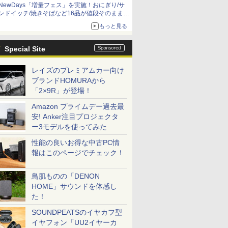
NewDays「増量フェス」を実施！おにぎり/サ
ンドイッチ/焼きそばなど16品が値段そのままで
ボリュームアップ
もっと見る
Special Site
レイズのプレミアムカー向け
ブランドHOMURAから
「2×9R」が登場！
Amazon プライムデー過去最
安! Anker注目プロジェクタ
ー3モデルを使ってみた
性能の良いお得な中古PC情
報はこのページでチェック！
鳥肌ものの「DENON
HOME」サウンドを体感し
た！
SOUNDPEATSのイヤカフ型
イヤフォン「UU2イヤーカ