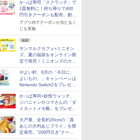
かっぱ寿司「スクラッチ」で
1皿無料に！持ち帰りで400
円引きクーポンも配布。創業
祭特別企画第4弾
アプリ内でクーポンが当たるく
じも実施
福袋
サンマルクカフェ×ミニオン
ズ、夏の福袋をオンライン限
定で発売！ミニオンズのカッ
プと2500円相当のチケット
やよい軒、8月の「今日に、
付き
よいもの。」キャンペーンは
Nintendo Switch2をプレゼン
ト
かっぱ寿司×妖怪ウォッチ、
ジバニャンやコマさんの「ダ
イカットメモ帳」をプレゼン
ト
大戸屋、全長約20cmの「真
あじの大判あじフライ」を限
定発売。“200円引き”クーポ
ンも配信