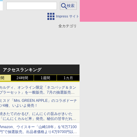
Impress サイト
全カテゴリ
アクセスランキング
時間
24時間
1週間
1カ月
カルディ、オンライン限定「ネコバッグ＆タン
ブラーセット」を一般販売。7月の抽選販売の
当選無効分
ミスド「Mrs. GREEN APPLE」のコラボドーナ
ツ4種、いよいよ発売！
焼きたてのかるび、にんにくの旨みがきいた
「にんにくカルビ丼」発売。秘伝の甘辛だれを
絡めた「豚カルビ丼」も復活
Amazon、ウイスキー「山崎18年」を“6万7100
円”で抽選販売。出品者価格より4万9700円以上
お得