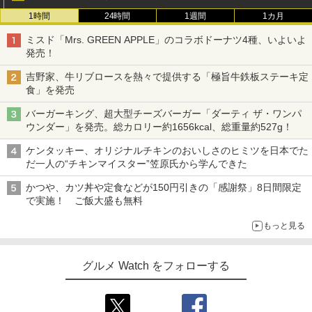
1時間
24時間
1週間
1カ月
ミスド「Mrs. GREEN APPLE」のコラボドーナツ4種、いよいよ
発売！
吉野家、牛リブロースを熱々で提供する「極旨牛鉄板ステーキ定
食」を発売
バーガーキング、超大型チーズバーガー「ダーティ ザ・ワンパ
ウンダー」を発売。総カロリー約1656kcal、総重量約527g！
ケンタッキー、オリジナルチキンのおいしさのヒミツを日本でた
だ一人の“チキンマイスター”笠原氏から学んできた
かつや、カツ丼や定食などが150円引きの「感謝祭」8日間限定
で実施！ ご飯大盛も無料
もっと見る
グルメ Watch をフォローする