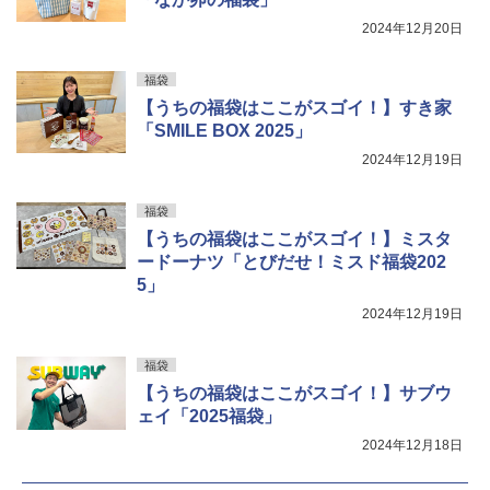
￥4,919
￥2,989
2024年12月20日
TOSHIBA(東芝) スチームオーブンレン
4
ジ 石窯ドーム ER-D80A(K) ブラック 25
0℃ 1段調理 フラットテーブル 電子レン
福袋
ジ 赤外線センサー ノンフライ調理 簡単
トリスウイスキー 4000ml サントリー 大
5
カップヌードル レギュラー 日清食品 カ
【うちの福袋はここがスゴイ！】すき家
5
お手入れ 小型 新生活 一人暮らし 二人暮
容量 4リットル
ップ麺 78g×20個
「SMILE BOX 2025」
らし ファミリー
￥4,329
2024年12月19日
￥3,213
￥34,546
福袋
【うちの福袋はここがスゴイ！】ミスタ
シャープ ウォーターオーブン ヘルシオ
5
ードーナツ「とびだせ！ミスド福袋202
AX-XJ1-B ブラック 30L 2段調理 コンベ
5」
クション トースト機能
2024年12月19日
￥44,800
福袋
【うちの福袋はここがスゴイ！】サブウ
ェイ「2025福袋」
2024年12月18日