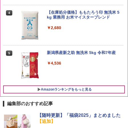
【在庫処分価格】ももたろう印 無洗米 5
4
kg 業務用 お米マイスターブレンド
￥2,680
新潟県産新之助 無洗米 5kg 令和7年産
5
￥4,536
Amazonランキングをもっと見る
編集部のおすすめ記事
ブラックニッカ ニッカ Nikka ウィスキ
チキンラーメン どんぶり 85g×12個 日清
シャープ 過熱水蒸気 オーブンレンジ 23
【随時更新】「福袋2025」まとめました
1
1
1
ー4000ml ブラックニッカクリア ウヰス
食品 インスタント カップ麺
L 1段調理 ブラック RE-WF232-B シンプ
【追加】
キー 【日本 アサヒ ウィスキー】 大容量
ル操作 コンパクト 一人暮らし 二人暮ら