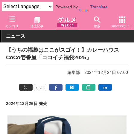
Powered by
Translate
グルメ Watch
関連商品
グッズ
バッグ・ポーチ
カテゴリ
過去記事
検索
Impressサイト
ニュース
【うちの福袋はここがスゴイ！】カレーハウス
CoCo壱番屋「ココイチ福袋2025」
編集部
2024年12月24日 07:00
リスト
2024年12月26日 発売