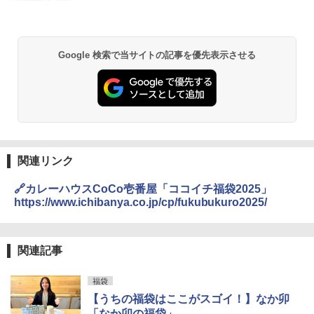
お得 4リットル
し らくチン!（絶対湿度）センサー ノン
￥1,745
フライ調理 トースト スチームあたため
ワイドフラット庫内 簡単お手入れ
￥3,940
￥29,582
Google 検索で当サイトの記事を優先表示させる
【公式】ブタメン とんこつ味 35g×15個
2
| 業務用 夜食 カップラーメン ミニカップ
角瓶 2700ml サントリー ウイスキー ハ
麺 小腹 インスタント アウトドアにも ロ
2
イボール 大容量
ーリングストック 大人買い おやつカン
[山善] スチームオーブンレンジ 25L 一人
パニー
2
暮らし 二人暮らし フラットテーブル ス
￥6,051
チーム調理 自動メニュー19種搭載 角皿
￥1,288
付き ブラック MRK-F250TSV(B)
関連リンク
￥19,990
サントリー シングルモルト ウイスキー
3
国分 tabete だし麺 千葉県産はまぐりだ
3
🔗カレーハウスCoCo壱番屋「ココイチ福袋2025」
白州 Story of the Distillery 2026 化粧箱
し 塩らーめん 108g×10袋 保存食 備蓄
https://www.ichibanya.co.jp/cp/fukubukuro2025/
入 700ml
[山善] スチームオーブンレンジ 省エネ
3
￥2,294
高効率 15L 一人暮らし 二人暮らし スチ
￥20,000
ーム調理 フラットテーブル トースト機
関連記事
能 自動メニュー33種 簡単お手入れ ブラ
ック YRZ-WF150TV(B)
角ハイボール 350ml×24本 サントリー ウ
カップヌードル カップヌードルPRO シ
4
福袋
4
￥26,800
イスキー ハイボール 缶
ーフードヌードル 高たんぱく&低糖質 さ
【うちの福袋はここがスゴイ！】なか卯
らに塩分控えめ 78g×12個
「なか卯の福袋」