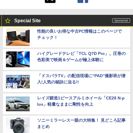
Special Site
性能の良いお得な中古PC情報はこのページで
チェック！
ハイグレードテレビ「TCL Q7D Pro」。圧巻の
色彩美で映画＆ゲームが極上体験に
「ドスパラTV」の配信現場に“PAD”撮影班が潜
入!人気の秘訣に迫る!!
レイズ鍛造1ピースアルミホイール「CE28 N-p
lus」軽量なままに剛性を向上
ソニーミラーレス一眼の大特集！ 見どころ記事
まとめ