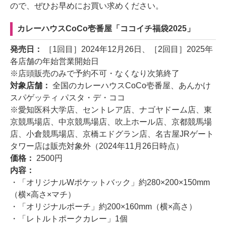
ので、ぜひお早めにお買い求めください。
カレーハウスCoCo壱番屋「ココイチ福袋2025」
発売日：
［1回目］2024年12月26日、［2回目］2025年
各店舗の年始営業開始日
※店頭販売のみで予約不可・なくなり次第終了
対象店舗：
全国のカレーハウスCoCo壱番屋、あんかけ
スパゲッティ パスタ・デ・ココ
※愛知医科大学店、セントレア店、ナゴヤドーム店、東
京競馬場店、中京競馬場店、吹上ホール店、京都競馬場
店、小倉競馬場店、京橋エドグラン店、名古屋JRゲート
タワー店は販売対象外（2024年11月26日時点）
価格：
2500円
内容：
・「オリジナルWポケットバック」約280×200×150mm
（横×高さ×マチ）
・「オリジナルポーチ」約200×160mm（横×高さ）
・「レトルトポークカレー」1個