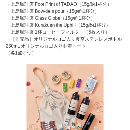
・上島珈琲店 Foot Print of TADAO（15g/約1杯分）
・上島珈琲店 Bow-tie’s pour（15g/約1杯分）
・上島珈琲店 Glass Globe（15g/約1杯分）
・上島珈琲店 Kurakuen the Uphill（15g/約1杯分）
・上島珈琲店 1杯コーヒーフィルター（5枚入り）
・［非売品］オリジナルロゴ入り真空ステンレスボトル
230mL オリジナルロゴ入り巾着トート
（各1点ずつ）