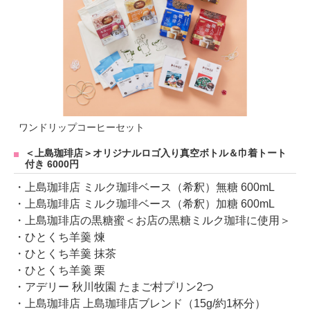
ワンドリップコーヒーセット
＜上島珈琲店＞オリジナルロゴ入り真空ボトル＆巾着トート
付き 6000円
・上島珈琲店 ミルク珈琲ベース（希釈）無糖 600mL
・上島珈琲店 ミルク珈琲ベース（希釈）加糖 600mL
・上島珈琲店の黒糖蜜＜お店の黒糖ミルク珈琲に使用＞
・ひとくち羊羹 煉
・ひとくち羊羹 抹茶
・ひとくち羊羹 栗
・アデリー 秋川牧園 たまご村プリン2つ
・上島珈琲店 上島珈琲店ブレンド（15g/約1杯分）