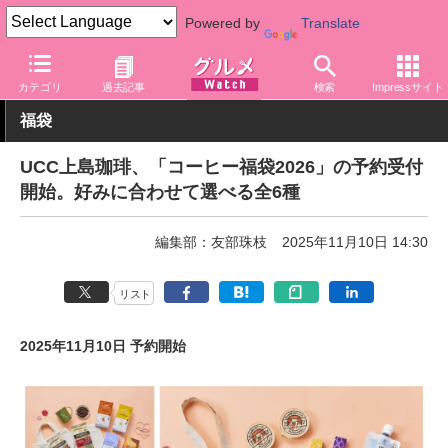
Powered by
Translate
グルメ Watch
飲料
コーヒー
カテゴリ
過去記事
検索
Impressサイト
福袋
UCC上島珈琲、「コーヒー福袋2026」の予約受付
開始。好みに合わせて選べる全6種
編集部：友部珠枝
2025年11月10日 14:30
リスト
2025年11月10日 予約開始