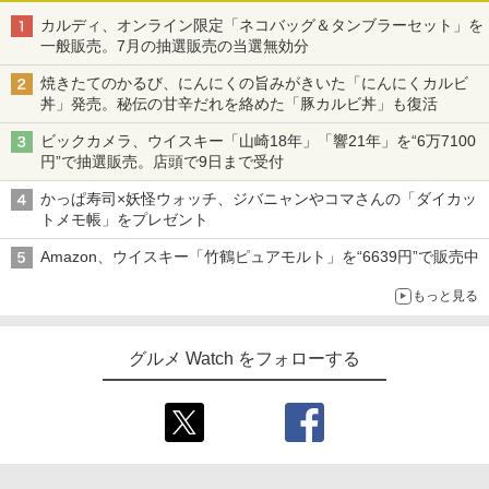
カルディ、オンライン限定「ネコバッグ＆タンブラーセット」を
一般販売。7月の抽選販売の当選無効分
焼きたてのかるび、にんにくの旨みがきいた「にんにくカルビ
丼」発売。秘伝の甘辛だれを絡めた「豚カルビ丼」も復活
ビックカメラ、ウイスキー「山崎18年」「響21年」を“6万7100
円”で抽選販売。店頭で9日まで受付
かっぱ寿司×妖怪ウォッチ、ジバニャンやコマさんの「ダイカッ
トメモ帳」をプレゼント
Amazon、ウイスキー「竹鶴ピュアモルト」を“6639円”で販売中
もっと見る
グルメ Watch をフォローする