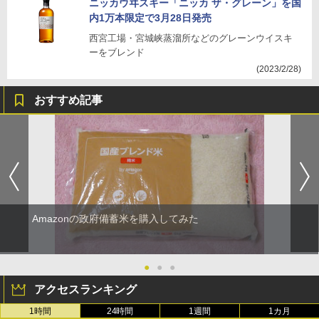
ニッカウヰスキー「ニッカ ザ・グレーン」を国
内1万本限定で3月28日発売
西宮工場・宮城峡蒸溜所などのグレーンウイスキ
ーをブレンド
(2023/2/28)
おすすめ記事
Amazonの政府備蓄米を購入してみた
●
●
●
アクセスランキング
1時間
24時間
1週間
1カ月