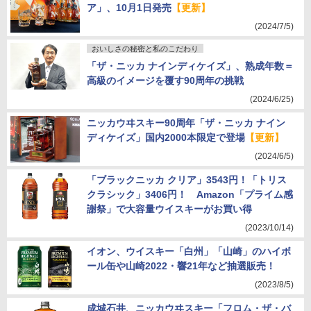
ア」、10月1日発売
【更新】
(2024/7/5)
おいしさの秘密と私のこだわり
「ザ・ニッカ ナインディケイズ」、熟成年数＝
高級のイメージを覆す90周年の挑戦
(2024/6/25)
ニッカウヰスキー90周年「ザ・ニッカ ナイン
ディケイズ」国内2000本限定で登場
【更新】
(2024/6/5)
「ブラックニッカ クリア」3543円！「トリス
クラシック」3406円！ Amazon「プライム感
謝祭」で大容量ウイスキーがお買い得
(2023/10/14)
イオン、ウイスキー「白州」「山崎」のハイボ
ール缶や山崎2022・響21年など抽選販売！
(2023/8/5)
成城石井、ニッカウヰスキー「フロム・ザ・バ