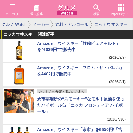
カテゴリ
過去記事
検索
Impressサイト
グルメ Watch
メーカー
飲料・アルコール
ニッカウヰスキー
ニッカウヰスキー 関連記事
Amazon、ウイスキー「竹鶴ピュアモルト」
を“6639円”で販売中
(2026/8/8)
Amazon、ウイスキー「フロム・ザ・バレル」
を4402円で販売中
(2026/8/1)
おいしさの秘密と私のこだわり
余市蒸溜所の“スモーキー”なモルト原酒を使っ
たハイボール缶「ニッカ フロンティア ハイボ
ール」
(2026/7/30)
Amazon、ウイスキー「余市」を6650円/「宮