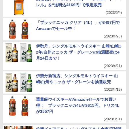
レル」を“送料込4169円”で限定販売
(2023/5/4)
「ブラックニッカ クリア（4L）」が3497円で
Amazonでセール中！
(2023/4/23)
伊勢丹、シングルモルトウイスキー 山崎/山崎1
2年/白州とニッカ ザ・グレーンの抽選販売は4
月24日まで！
(2023/4/21)
伊勢丹新宿店、シングルモルトウイスキー 山
崎/白州やニッカ ザ・グレーンを抽選販売
(2023/4/19)
重量級ウイスキーがAmazonセールでお買い
得！ ブラックニッカ4Lが3615円、トリス4L
が3557円
(2023/3/31)