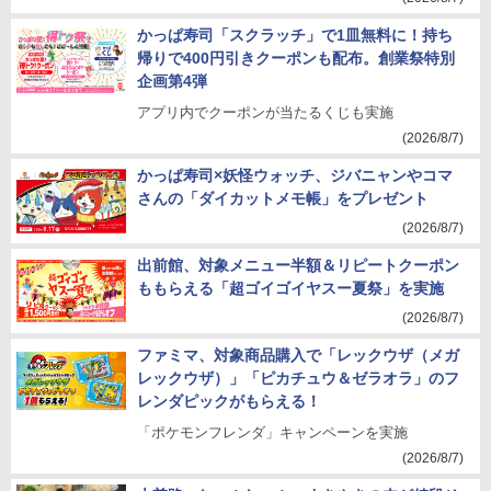
かっぱ寿司「スクラッチ」で1皿無料に！持ち
帰りで400円引きクーポンも配布。創業祭特別
企画第4弾
アプリ内でクーポンが当たるくじも実施
(2026/8/7)
かっぱ寿司×妖怪ウォッチ、ジバニャンやコマ
さんの「ダイカットメモ帳」をプレゼント
(2026/8/7)
出前館、対象メニュー半額＆リピートクーポン
ももらえる「超ゴイゴイヤスー夏祭」を実施
(2026/8/7)
ファミマ、対象商品購入で「レックウザ（メガ
レックウザ）」「ピカチュウ＆ゼラオラ」のフ
レンダピックがもらえる！
「ポケモンフレンダ」キャンペーンを実施
(2026/8/7)