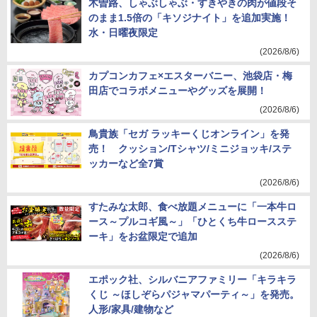
木曽路、しゃぶしゃぶ・すきやきの肉が値段そ
のまま1.5倍の「キソジナイト」を追加実施！
水・日曜夜限定
(2026/8/6)
カプコンカフェ×エスターバニー、池袋店・梅
田店でコラボメニューやグッズを展開！
(2026/8/6)
鳥貴族「セガ ラッキーくじオンライン」を発
売！ クッション/Tシャツ/ミニジョッキ/ステ
ッカーなど全7賞
(2026/8/6)
すたみな太郎、食べ放題メニューに「一本牛ロ
ース～プルコギ風～」「ひとくち牛ロースステ
ーキ」をお盆限定で追加
(2026/8/6)
エポック社、シルバニアファミリー「キラキラ
くじ ～ほしぞらパジャマパーティ～」を発売。
人形/家具/建物など