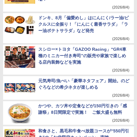
(2026/8/4)
ドンキ、8月「偏愛めし」はにんにく/ラー油/ピ
クルスに全振り！「にんにく最香サラダ」「ラ
ー油ポテトサラダ」など発売
(2026/8/4)
スシロー×トヨタ「GAZOO Racing」“GR4車
種のミニカー付き寿司”の販売や家族で楽しめ
る店内装飾などを実施
(2026/8/4)
元気寿司/魚べい「豪華ネタフェア」開始。のど
ぐろなどの希少ネタが楽しめる
(2026/8/4)
かつや、カツ丼や定食などが150円引きの「感
謝祭」8日間限定で実施！ ご飯大盛も無料
(2026/8/4)
和食さと、黒毛和牛食べ放題コースが“550円引