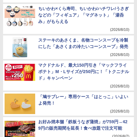
ちいかわ×くら寿司、ちいかわ/ハチワレ/うさぎ
などの「フィギュア」「マグネット」「湯呑
み」がもらえる
(2026/8/10)
ステーキのあさくま、名物コーンスープを冷製
にした「あさくまの冷たいコーンスープ」発売
(2026/8/10)
マクドナルド、最大150円引き「マックフライ
ポテト」M・Lサイズが250円に！「トクニナル
ド」キャンペーン
(2026/8/10)
「鳩サブレー」専用ケース「はとっこ」いよい
よ発売！
(2026/8/10)
お好み焼本舗「鉄板うなぎ蒲焼」が759円→42
9円の販売期間を延長！食べ放題で注文可能
(2026/8/7)