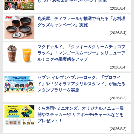
き”の「お盆限定キャンペーン」実施
(2026/8/4)
丸美屋、ティファールが抽選で当たる「お料理
グッズキャンペーン」実施
(2026/8/4)
マクドナルド、「クッキー＆クリームチョコフ
ラッペ」「マンゴースムージー」をリニューア
ル！コクや果実感をアップ
(2026/8/4)
セブン-イレブン×ブルーロック、「プロマイ
ド」や「ジオラマアクリルスタンド」が当たる
スタンプラリーを実施
(2026/8/3)
くら寿司×ミニオンズ、オリジナルメニュー展
開やステッカー/クリアポーチ/チャームなどを
プレゼント！
(2026/8/3)