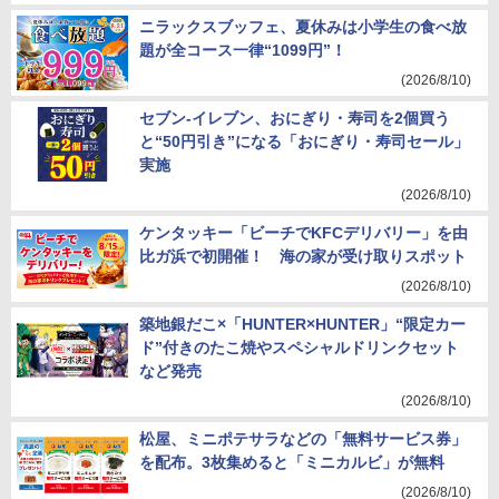
ニラックスブッフェ、夏休みは小学生の食べ放
題が全コース一律“1099円”！
(2026/8/10)
セブン-イレブン、おにぎり・寿司を2個買う
と“50円引き”になる「おにぎり・寿司セール」
実施
(2026/8/10)
ケンタッキー「ビーチでKFCデリバリー」を由
比ガ浜で初開催！ 海の家が受け取りスポット
(2026/8/10)
築地銀だこ×「HUNTER×HUNTER」“限定カー
ド”付きのたこ焼やスペシャルドリンクセット
など発売
(2026/8/10)
松屋、ミニポテサラなどの「無料サービス券」
を配布。3枚集めると「ミニカルビ」が無料
(2026/8/10)