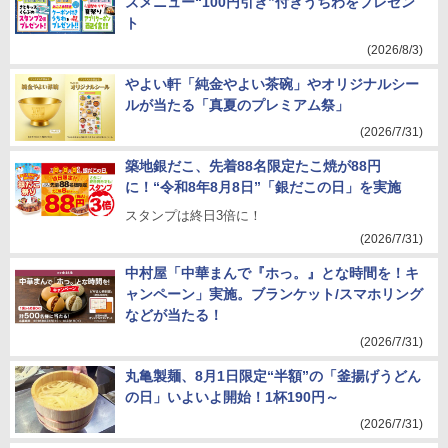
ズメニュー“100円引き”付きうちわをプレゼン
ト
(2026/8/3)
やよい軒「純金やよい茶碗」やオリジナルシー
ルが当たる「真夏のプレミアム祭」
(2026/7/31)
築地銀だこ、先着88名限定たこ焼が88円
に！“令和8年8月8日”「銀だこの日」を実施
スタンプは終日3倍に！
(2026/7/31)
中村屋「中華まんで『ホっ。』とな時間を！キ
ャンペーン」実施。ブランケット/スマホリング
などが当たる！
(2026/7/31)
丸亀製麺、8月1日限定“半額”の「釜揚げうどん
の日」いよいよ開始！1杯190円～
(2026/7/31)