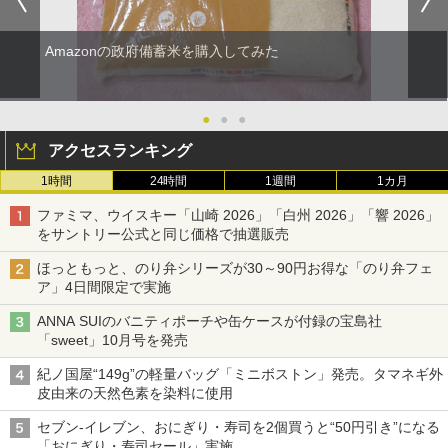
Amazonの政府備蓄米を購入してみた
●
●
●
アクセスランキング
1時間
24時間
1週間
1カ月
ファミマ、ウイスキー「山崎 2026」「白州 2026」「響 2026」
をサントリー公式と同じ価格で抽選販売
ほっともっと、のり弁シリーズが30～90円お得な「のり弁フェ
ア」4日間限定で実施
ANNA SUIのバニティポーチや缶ケースが付録の宝島社
「sweet」10月号を発売
紀ノ国屋“149g”の軽量バッグ「ミニボストン」発売。タマネギ外
皮由来の天然色素を染料に使用
セブン-イレブン、おにぎり・寿司を2個買うと“50円引き”になる
「おにぎり・寿司セール」実施