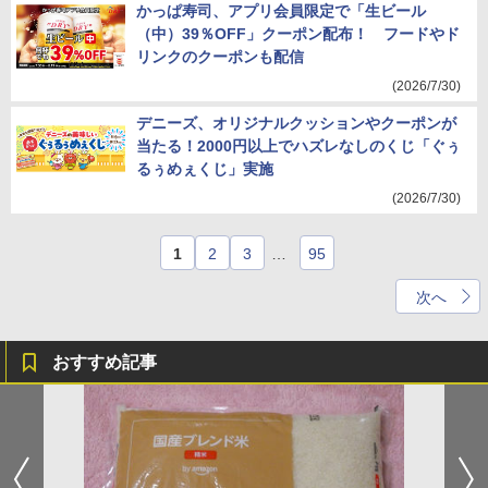
かっぱ寿司、アプリ会員限定で「生ビール
（中）39％OFF」クーポン配布！ フードやド
リンクのクーポンも配信
(2026/7/30)
デニーズ、オリジナルクッションやクーポンが
当たる！2000円以上でハズレなしのくじ「ぐぅ
るぅめぇくじ」実施
(2026/7/30)
1
2
3
…
95
次へ
おすすめ記事