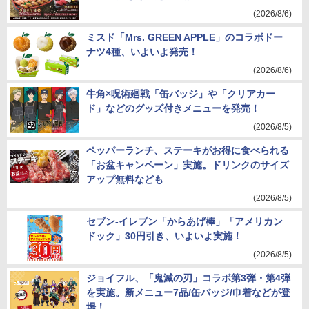
(2026/8/6)
ミスド「Mrs. GREEN APPLE」のコラボドー
ナツ4種、いよいよ発売！
(2026/8/6)
牛角×呪術廻戦「缶バッジ」や「クリアカー
ド」などのグッズ付きメニューを発売！
(2026/8/5)
ペッパーランチ、ステーキがお得に食べられる
「お盆キャンペーン」実施。ドリンクのサイズ
アップ無料なども
(2026/8/5)
セブン-イレブン「からあげ棒」「アメリカン
ドック」30円引き、いよいよ実施！
(2026/8/5)
ジョイフル、「鬼滅の刃」コラボ第3弾・第4弾
を実施。新メニュー7品/缶バッジ/巾着などが登
場！