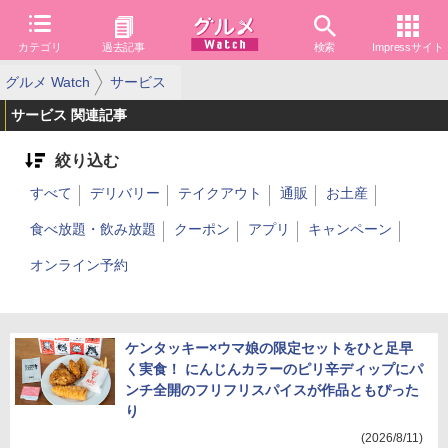
カテゴリ
過去記事
検索
Impressサイト
グルメ Watch
サービス
サービス 関連記事
絞り込む
すべて
デリバリー
テイクアウト
通販
お土産
食べ放題・飲み放題
クーポン
アプリ
キャンペーン
オンライン予約
ケンタッキー×ウマ娘の限定セットをひと足早
く実食！ にんじんカラーのピリ辛ディップにパ
ンチ全開のフリフリスパイスが作品ともぴった
り
(2026/8/11)