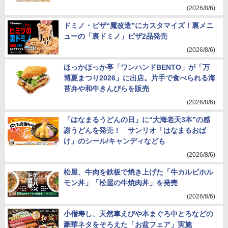
(2026/8/6)
ドミノ・ピザ“魔改造”にカスタマイズ！裏メニ
ューの「裏ドミノ」ピザ2品発売
(2026/8/6)
ほっかほっか亭「ワンハンドBENTO」が「万
博夏まつり2026」に出店。片手で食べられる海
苔弁や和牛きんぴらを販売
(2026/8/6)
「はなまるうどんの日」に“大海老天3本”の感
謝うどんを発売！ サンリオ「はなまるおば
け」のシール/キャンディなども
(2026/8/6)
松屋、牛肉を鉄板で焼き上げた「牛カルビホル
モン丼」「松屋の牛焼肉丼」を発売
(2026/8/6)
小僧寿し、天然車えびや本まぐろ中とろなどの
豪華ネタをそろえた「お盆フェア」実施