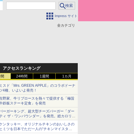
Impress サイト
全カテゴリ
アクセスランキング
時間
24時間
1週間
1カ月
ミスド「Mrs. GREEN APPLE」のコラボドーナ
ツ4種、いよいよ発売！
吉野家、牛リブロースを熱々で提供する「極旨
牛鉄板ステーキ定食」を発売
バーガーキング、超大型チーズバーガー「ダー
ティ ザ・ワンパウンダー」を発売。総カロリー
約1656kcal、総重量約527g！
ケンタッキー、オリジナルチキンのおいしさの
ヒミツを日本でただ一人の“チキンマイスタ
ー”笠原氏から学んできた