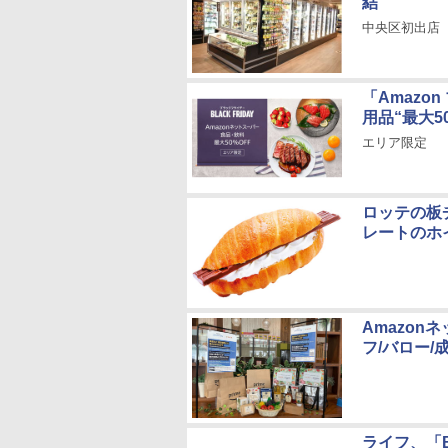
結
中央区初出店
「Amazo
用品“最大5
エリア限定
ロッテの板
レートのホ
Amazo
フ/バロー
ライフ、「