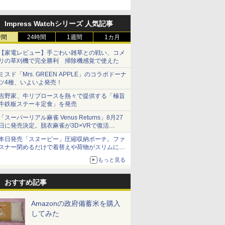
を発売
Impress Watchシリーズ 人気記事
時間
24時間
1週間
1カ月
【家電レビュー】手ごわい雑草との戦い、コメ
リの草刈機で完全勝利 掃除機感覚で使えた
ミスド「Mrs. GREEN APPLE」のコラボドーナ
ツ4種、いよいよ発売！
吉野家、牛リブロースを熱々で提供する「極旨
牛鉄板ステーキ定食」を発売
「スーパーリアル麻雀 Venus Returns」8月27
日に発売決定。脱衣麻雀が3D×VRで復活
発売から2週間は20%オフになるセールが実施
本日発売「スヌーピー」圧縮収納ポーチ。ファ
スナー閉めるだけで着替えや荷物がスリムにま
とまる
もっと見る
おすすめ記事
Amazonの政府備蓄米を購入
してみた