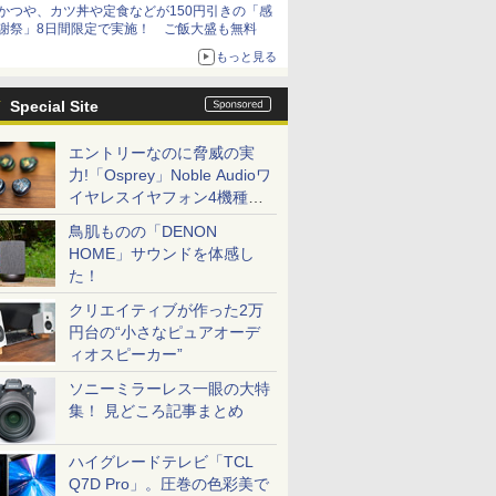
かつや、カツ丼や定食などが150円引きの「感
謝祭」8日間限定で実施！ ご飯大盛も無料
もっと見る
Special Site
エントリーなのに脅威の実
力!「Osprey」Noble Audioワ
イヤレスイヤフォン4機種を
一気に聴く
鳥肌ものの「DENON
HOME」サウンドを体感し
た！
クリエイティブが作った2万
円台の“小さなピュアオーデ
ィオスピーカー”
ソニーミラーレス一眼の大特
集！ 見どころ記事まとめ
ハイグレードテレビ「TCL
Q7D Pro」。圧巻の色彩美で