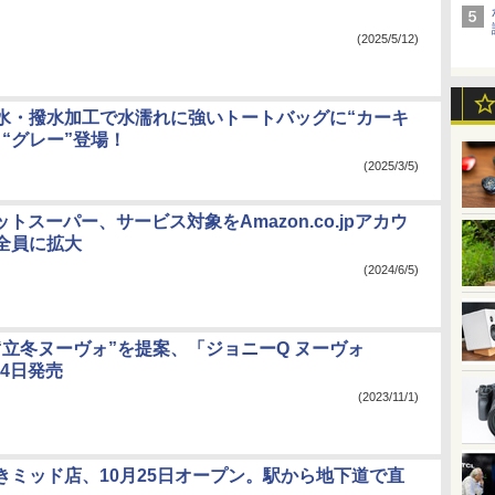
(2025/5/12)
水・撥水加工で水濡れに強いトートバッグに“カーキ
“グレー”登場！
(2025/3/5)
ネットスーパー、サービス対象をAmazon.co.jpアカウ
全員に拡大
(2024/6/5)
“立冬ヌーヴォ”を提案、「ジョニーQ ヌーヴォ
月4日発売
(2023/11/1)
きミッド店、10月25日オープン。駅から地下道で直