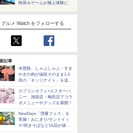
映画＆ゲームが極上体験に
グルメ Watch をフォローする
新記事
木曽路、しゃぶしゃぶ・すき
やきの肉が値段そのまま1.5
倍の「キソジナイト」を追加
実施！水・日曜夜限定
カプコンカフェ×エスターバ
ニー、池袋店・梅田店でコラ
ボメニューやグッズを展開！
NewDays「増量フェス」を
実施！おにぎり/サンドイッ
チ/焼きそばなど16品が値段
そのままでボリュームアップ