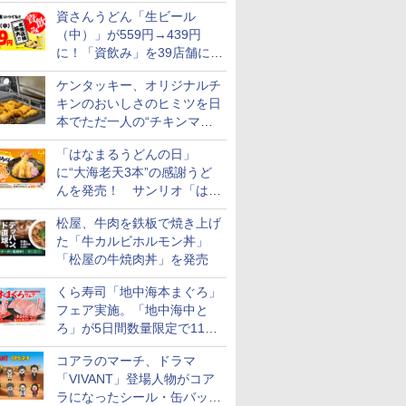
られる海苔弁や和牛きんぴら
資さんうどん「生ビール
を販売
（中）」が559円→439円
に！「資飲み」を39店舗に拡
大
ケンタッキー、オリジナルチ
キンのおいしさのヒミツを日
本でただ一人の“チキンマイ
スター”笠原氏から学んでき
「はなまるうどんの日」
た
に“大海老天3本”の感謝うど
んを発売！ サンリオ「はな
まるおばけ」のシール/キャ
松屋、牛肉を鉄板で焼き上げ
ンディなども
た「牛カルビホルモン丼」
「松屋の牛焼肉丼」を発売
くら寿司「地中海本まぐろ」
フェア実施。「地中海中と
ろ」が5日間数量限定で110
円！
コアラのマーチ、ドラマ
「VIVANT」登場人物がコア
ラになったシール・缶バッジ