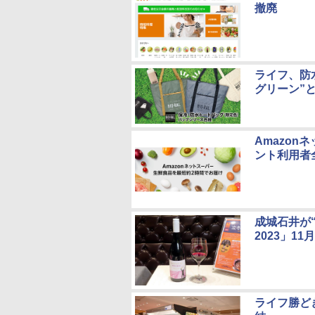
撤廃
ライフ、防
グリーン”と
Amazon
ント利用者
成城石井が
2023」11
ライフ勝ど