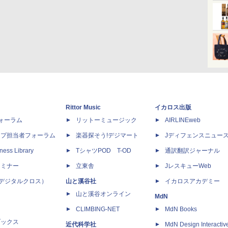
Rittor Music
イカロス出版
dフォーラム
リットーミュージック
AIRLINEweb
ップ担当者フォーラム
楽器探そう!デジマート
Jディフェンスニュー
ness Library
TシャツPOD T-OD
通訳翻訳ジャーナル
セミナー
立東舎
JレスキューWeb
 X（デジタルクロス）
山と溪谷社
イカロスアカデミー
山と溪谷オンライン
MdN
CLIMBING-NET
MdN Books
ブックス
近代科学社
MdN Design Interactiv