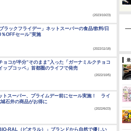
(2023/10/23)
n ブラックフライデー」ネットスーパーの食品/飲料/日
0％OFFセール”実施
(2022/11/18)
最
チョコが半分“そのまま”入った「ガーナミルクチョコ
イップコッペ」首都圏のライフで発売
(2022/10/5)
nネットスーパー、プライムデー前にセール実施！ ライ
/成城石井の商品がお得に
(2022/6/23)
BIO-RAL（ビオラル）」ブランドから自然で優しい