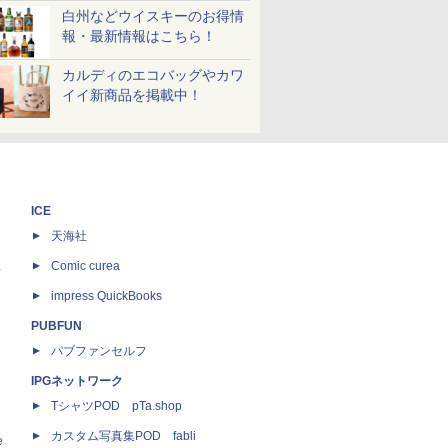
白州などウイスキーのお得情
報・最新情報はこちら！
カルディのエコバッグやカワ
イイ新商品を掲載中！
ICE
天海社
ス
Comic curea
impress QuickBooks
PUBFUN
パブファンセルフ
IPGネットワーク
TシャツPOD pTa.shop
カスタム写真集POD fabli
e