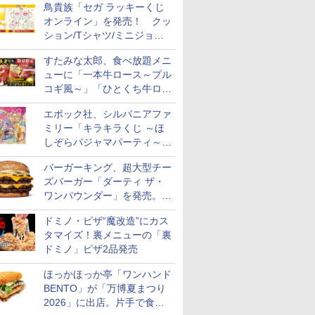
鳥貴族「セガ ラッキーくじ
オンライン」を発売！ クッ
ション/Tシャツ/ミニジョッ
キ/ステッカーなど全7賞
すたみな太郎、食べ放題メニ
ューに「一本牛ロース～プル
コギ風～」「ひとくち牛ロー
スステーキ」をお盆限定で追
エポック社、シルバニアファ
加
ミリー「キラキラくじ ～ほ
しぞらパジャマパーティ～」
を発売。人形/家具/建物など
バーガーキング、超大型チー
ズバーガー「ダーティ ザ・
ワンパウンダー」を発売。総
カロリー約1656kcal、総重量
ドミノ・ピザ“魔改造”にカス
約527g！
タマイズ！裏メニューの「裏
ドミノ」ピザ2品発売
ほっかほっか亭「ワンハンド
BENTO」が「万博夏まつり
2026」に出店。片手で食べ