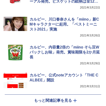
ーアル発売。ビスケットの絵柄は全12種
類
2021年3月22日
カップヌードル カップヌードルPRO し
5
TOSHIBA(東芝) スチームオーブンレン
4
ょうゆ 高たんぱく&低糖質 さらに塩分控
ジ 石窯ドーム ER-D80A(K) ブラック 25
カルビー、川口春奈さんを「miino」新C
えめ 75g×12個
0℃ 1段調理 フラットテーブル 電子レン
Mキャラクターに起用。「ベストミーニ
ジ 赤外線センサー ノンフライ調理 簡単
￥2,885
スト2021」実施
お手入れ 小型 新生活 一人暮らし 二人暮
らし ファミリー
2021年3月26日
￥34,546
カルビー、内容量2倍の「miino そら豆W
パックしお味」発売。賞味期限を2か月延
長
シャープ ウォーターオーブン ヘルシオ
5
2021年3月29日
AX-XJ1-B ブラック 30L 2段調理 コンベ
クション トースト機能
カルビー、公式noteアカウント「THE C
￥44,800
ALBEE」開設
2021年3月31日
もっと関連記事を見る