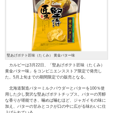
堅あげポテト匠味（たくみ） 黄金バター味
カルビーは3月22日、「堅あげポテト匠味（たくみ）
黄金バター味」をコンビニエンスストア限定で発売し
た。5月上旬までの期間限定での販売となる。
北海道製造バターミルクパウダーとバターを100％使
用した少し贅沢な堅あげポテトチップス。バターの芳醇
な香りが堪能でき、噛めば噛むほど、ジャガイモの味に
加え、バターの甘みとコクが口の中に広がる味わいに仕
上げられている。