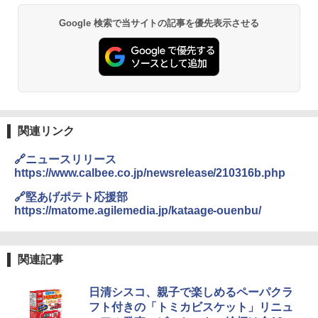
洗米モード 保温 予約機能 ブラック AMR
C-10M(B)
Google 検索で当サイトの記事を優先表示させる
【公式】ブタメン とんこつ味 35g×15個
2
| 業務用 夜食 カップラーメン ミニカップ
￥30,280
麺 小腹 インスタント アウトドアにも ロ
ーリングストック 大人買い おやつカン
パニー
シャープ 過熱水蒸気 オーブンレンジ RE
2
￥1,288
-SS10Z-W ホワイト 30L 2段 調理 コン
ベクション 250℃ 連続加熱 簡単お手入
関連リンク
れ ホワイトバックライト液晶 らくチ
ン！（絶対湿度）センサー 時短料理 フ
国分 tabete だし麺 千葉県産はまぐりだ
3
ァミリー 大型レンジ 大容量
🔗ニュースリリース
し 塩らーめん 108g×10袋 保存食 備蓄
https://www.calbee.co.jp/newsrelease/210316b.php
￥44,367
￥2,323
🔗堅あげポテト応援部
https://matome.agilemedia.jp/kataage-ouenbu/
[山善] スチームオーブンレンジ 省エネ
3
高効率 15L 一人暮らし 二人暮らし スチ
カップヌードル カップヌードルPRO シ
4
ーム調理 フラットテーブル トースト機
関連記事
ーフードヌードル 高たんぱく&低糖質 さ
能 自動メニュー33種 簡単お手入れ グレ
らに塩分控えめ 78g×12個
ー YRZ-WF150TV(H)
日清シスコ、親子で楽しめるペーパクラ
￥3,248
フト付きの「トミカビスケット」リニュ
￥26,800