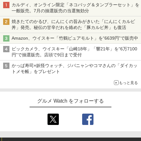
カルディ、オンライン限定「ネコバッグ＆タンブラーセット」を
一般販売。7月の抽選販売の当選無効分
焼きたてのかるび、にんにくの旨みがきいた「にんにくカルビ
丼」発売。秘伝の甘辛だれを絡めた「豚カルビ丼」も復活
Amazon、ウイスキー「竹鶴ピュアモルト」を“6639円”で販売中
ビックカメラ、ウイスキー「山崎18年」「響21年」を“6万7100
円”で抽選販売。店頭で9日まで受付
かっぱ寿司×妖怪ウォッチ、ジバニャンやコマさんの「ダイカッ
トメモ帳」をプレゼント
もっと見る
グルメ Watch をフォローする