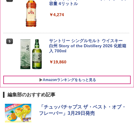
容量 4リットル
￥5,809
￥4,274
by Amazon あきたこまちブレンド 無洗
5
米 5kg
サントリー シングルモルト ウイスキー
5
白州 Story of the Distillery 2026 化粧箱
入 700ml
￥3,396
￥19,860
Amazonランキングをもっと見る
編集部のおすすめ記事
チキンラーメン どんぶり 85g×12個 日清
【セット買い】[山善] スチームオーブン
「チュッパチャプス ザ・ベスト・オブ・
1
1
食品 インスタント カップ麺
レンジ 25L 一人暮らし 二人暮らし フラ
フレーバー」3月29日発売
ットテーブル スチーム調理 自動メニュ
ー19種搭載 角皿付き ブラック MRK-F25
￥1,939
0TSV(B) + 炊飯器 一人暮らし 5.5合 3種
類炊き分け機能 マイコン式 低温調理 無