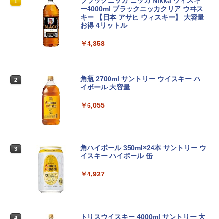
by Amazon 国産ブレンド米 精米 5kg
ブラックニッカ ニッカ Nikka ウィスキ
1
1
ー4000ml ブラックニッカクリア ウヰス
キー 【日本 アサヒ ウィスキー】 大容量
￥2,650
お得 4リットル
￥4,358
野沢農産 無洗米 青い流るる コシヒカリ
2
5kg 長野県産 令和7年産
角瓶 2700ml サントリー ウイスキー ハ
2
イボール 大容量
￥3,980
￥6,055
【在庫処分価格】ももたろう印 無洗米 5
3
kg 業務用 お米マイスターブレンド
角ハイボール 350ml×24本 サントリー ウ
3
イスキー ハイボール 缶
￥2,680
￥4,927
新潟ケンベイ【精米】新潟県産にじのき
4
らめき 5kg 令和7年産
トリスウイスキー 4000ml サントリー 大
4