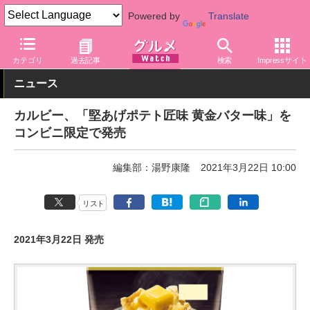
Powered by
Translate
グルメ Watch
菓子・スイーツ
スナック菓子
カテゴリ
過去記事
検索
Impressサイト
ニュース
カルビー、「堅あげポテト匠味 黄金バター味」を
コンビニ限定で発売
編集部：湯野康隆
2021年3月22日 10:00
リスト
2021年3月22日 発売