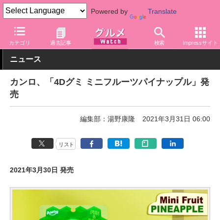
Powered by
Translate
グルメ Watch
菓子・スイーツ
あめ・ガム・グミ
カテゴリ
過去記事
検索
Impressサイト
ニュース
カンロ、「4Dグミ ミニフルーツパイナップル」発
売
編集部：湯野康隆
2021年3月31日 06:00
リスト
2021年3月30日 発売