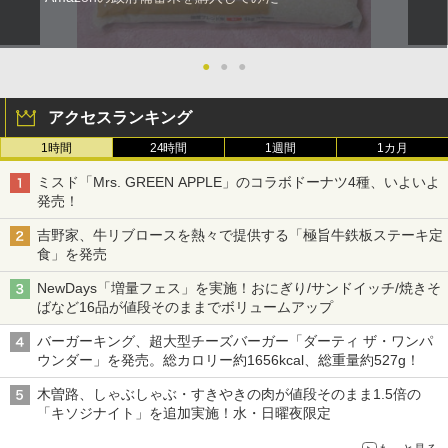
●
●
●
アクセスランキング
1時間
24時間
1週間
1カ月
ミスド「Mrs. GREEN APPLE」のコラボドーナツ4種、いよいよ
発売！
吉野家、牛リブロースを熱々で提供する「極旨牛鉄板ステーキ定
食」を発売
NewDays「増量フェス」を実施！おにぎり/サンドイッチ/焼きそ
ばなど16品が値段そのままでボリュームアップ
バーガーキング、超大型チーズバーガー「ダーティ ザ・ワンパ
ウンダー」を発売。総カロリー約1656kcal、総重量約527g！
木曽路、しゃぶしゃぶ・すきやきの肉が値段そのまま1.5倍の
「キソジナイト」を追加実施！水・日曜夜限定