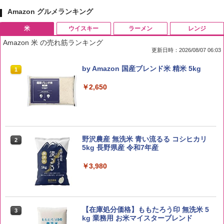
Amazon グルメランキング
米
ウイスキー
ラーメン
レンジ
Amazon 米 の売れ筋ランキング
更新日時：2026/08/07 06:03
by Amazon 国産ブレンド米 精米 5kg
1
￥2,650
野沢農産 無洗米 青い流るる コシヒカリ
2
5kg 長野県産 令和7年産
￥3,980
【在庫処分価格】ももたろう印 無洗米 5
3
kg 業務用 お米マイスターブレンド