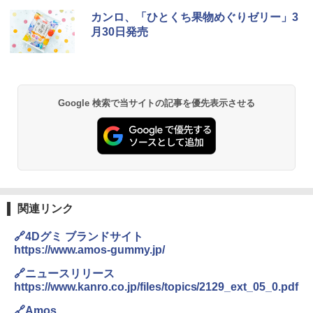
ブラックニッカ ニッカ Nikka ウィスキ
チキンラーメン どんぶり 85g×12個 日清
[山善] スチームオーブンレンジ 25L 一人
カンロ、「ひとくち果物めぐりゼリー」3
1
1
1
ー4000ml ブラックニッカクリア ウヰス
食品 インスタント カップ麺
暮らし 二人暮らし フラットテーブル ス
月30日発売
キー 【日本 アサヒ ウィスキー】 大容量
チーム調理 自動メニュー19種搭載 角皿
お得 4リットル
付き ブラック MRK-F250TSV(B)
￥1,939
￥4,356
￥22,800
Google 検索で当サイトの記事を優先表示させる
【公式】ブタメン とんこつ味 35g×15個
2
| 業務用 夜食 カップラーメン ミニカップ
角瓶 2700ml サントリー ウイスキー ハ
シャープ 過熱水蒸気 オーブンレンジ 26
麺 小腹 インスタント アウトドアにも ロ
2
2
イボール 大容量
L コンベクション 2段調理 ホワイト RE-
ーリングストック 大人買い おやつカン
SS26B-W
パニー
￥6,054
￥32,800
￥1,451
関連リンク
角ハイボール 350ml×24本 サントリー ウ
[山善] スチームオーブンレンジ 省エネ
3
国分 tabete だし麺 千葉県産はまぐりだ
3
3
🔗4Dグミ ブランドサイト
イスキー ハイボール 缶
高効率 15L 一人暮らし 二人暮らし スチ
し 塩らーめん 108g×10袋 保存食 備蓄
https://www.amos-gummy.jp/
ーム調理 フラットテーブル トースト機
能 自動メニュー33種 簡単お手入れ ブラ
￥4,939
￥2,323
🔗ニュースリリース
ック YRZ-WF150TV(B)
https://www.kanro.co.jp/files/topics/2129_ext_05_0.pdf
￥26,130
🔗Amos