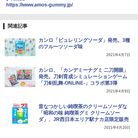
https://www.amos-gummy.jp/
トリスウイスキー 4000ml サントリー 大
4
カップヌードル カップヌードルPRO シ
4
容量 4リットル
ーフードヌードル 高たんぱく&低糖質 さ
TOSHIBA(東芝) スチームオーブンレン
らに塩分控えめ 78g×12個
4
￥4,345
ジ 石窯ドーム ER-D80A(K) ブラック 25
関連記事
0℃ 1段調理 フラットテーブル 電子レン
￥2,989
ジ 赤外線センサー ノンフライ調理 簡単
お手入れ 小型 新生活 一人暮らし 二人暮
カンロ「ピュレリングソーダ」発売。3種
らし ファミリー
のフルーツソーダ味
サントリー シングルモルト ウイスキー
5
マルちゃん マルちゃんZUBAAAN! 横浜
5
白州 Story of the Distillery 2026 化粧箱
￥34,546
2021年4月7日
家系醤油豚骨 3食パック 130g×3食
入 700ml
￥341
カンロ、「カンデミーナグミ 二刀開眼」
￥20,000
発売。刀剣育成シミュレーションゲーム
シャープ ウォーターオーブン ヘルシオ
5
AX-XJ1-B ブラック 30L 2段調理 コンベ
「刀剣乱舞-ONLINE-」コラボ第3弾
クション トースト機能
2021年4月9日
￥44,800
昔なつかしい純喫茶のクリームソーダな
「昭和の味 純喫茶グミ クリームソー
ダ」、JR西日本エリア駅ナカ店限定販売
2021年4月20日