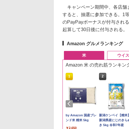
キャンペーン期間中、各店舗また
すると、抽選に参加できる。1等
のPayPayボーナスが付与さ
起算して30日後に付与される。
Amazon グルメランキング
米
ウイ
Amazon 米 の売れ筋ランキン
10
1
2
 Amazon 秋田県産
新潟県産コシヒカリ (5
by Amazon 国産ブレ
新潟ケンベイ【精米
たこまち 無洗米
㎏) 精米 令和7年産 お
ンド米 精米 5kg
新潟県産にじのきら
g 令和7年産 産地精
米のたかさか
き 5kg 令和7年産
￥2,650