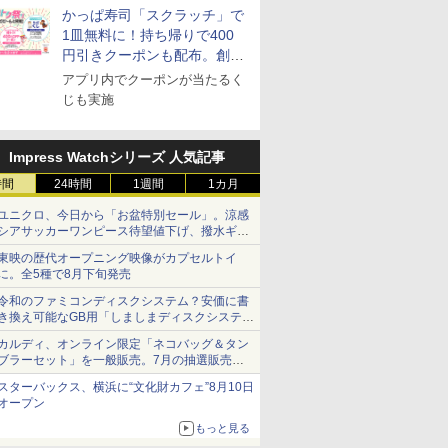
かっぱ寿司「スクラッチ」で
BK
1皿無料に！持ち帰りで400
円引きクーポンも配布。創業
祭特別企画第4弾
アプリ内でクーポンが当たるく
じも実施
Impress Watchシリーズ 人気記事
時間
24時間
1週間
1カ月
ユニクロ、今日から「お盆特別セール」。涼感
シアサッカーワンピース待望値下げ、撥水ギア
ショーツは1990円に
東映の歴代オープニング映像がカプセルトイ
に。全5種で8月下旬発売
令和のファミコンディスクシステム？安価に書
き換え可能なGB用「しましまディスクシステ
ム」
カルディ、オンライン限定「ネコバッグ＆タン
ブラーセット」を一般販売。7月の抽選販売の
当選無効分
スターバックス、横浜に“文化財カフェ”8月10日
オープン
もっと見る