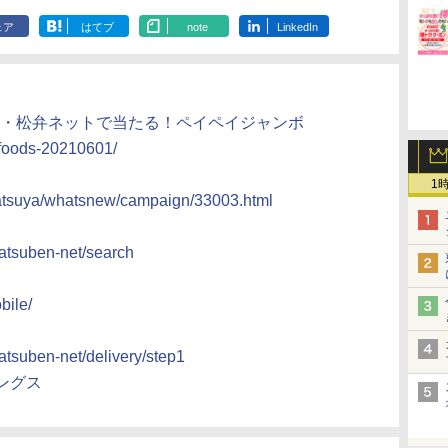
ェア
はてブ
note
LinkedIn
松屋・松弁ネットで当たる！ペイペイジャンボ
afoods-20210601/
1
matsuya/whatsnew/campaign/33003.html
matsuben-net/search
bile/
atsuben-net/delivery/step1
ングス