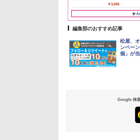
497
￥3,893
￥3,056
A
編集部のおすすめ記事
10
10
10
1
1
1
2
2
2
松屋、オ
ンペーン
個」が当
ーチャーズ ハイラ
 カップ麺 12種類
D3000B-K(グラン
サントリー 角瓶 特製
一蘭 ラーメン 博多細
ER-D70B-W ホワイト
ブラックニッカ ニッカ
チキンラーメン どんぶ
[山善] スチームオーブ
角瓶 2700ml サント
【公式】ブタメン と
シャープ 過熱水蒸気
クリーム 4000ml
合わせ セット 12
ック) 石窯ドーム
＜角＞ 業務店専用 ペ
麺ストレート (5食)
石窯ドーム オーブンレ
Nikka ウィスキー
り 85g×12個 日清食品
ンレンジ 25L 一人暮ら
ー ウイスキー ハイ
こつ味 35g×15個 | 
ーブンレンジ 23L 1
トリー スコッチ
ソート
水蒸気オーブンレ
ットボトル 40度
645g
ンジ 26L
4000ml ブラックニッ
インスタント カップ麺
し 二人暮らし フラット
ル 大容量
用 夜食 カップラー
調理 ブラック RE-
スキー 4リットル
30L
5000ml 5l
カクリア ウヰスキー
テーブル スチーム調理
ミニカップ麺 小腹 
WF232-B シンプル
Google
395
250
,800
￥10,490
￥2,091
￥26,961
￥4,358
￥1,939
￥22,800
￥6,063
￥1,288
￥29,478
量
【日本 アサヒ ウィスキ
自動メニュー19種搭載
スタント アウトドア
コンパクト 一人暮ら
ー】 大容量 お得 4リッ
角皿付き ブラック
も ローリングストッ
二人暮らし らくチン
トル
MRK-F250TSV(B)
大人買い おやつカン
（絶対湿度）センサ
ニー
ノンフライ調理 トー
ト スチームあたため
イドフラット庫内 簡
お手入れ