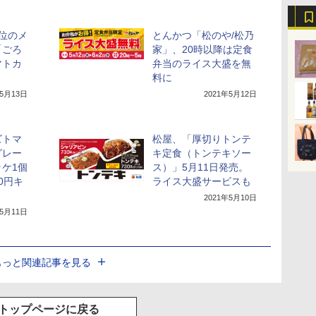
位のメ
とんかつ「松のや/松乃
「ごろ
家」、20時以降は定食
マトカ
弁当のライス大盛を無
料に
年5月13日
2021年5月12日
ズトマ
松屋、「厚切りトンテ
グレー
キ定食（トンテキソー
ケ1個
ス）」5月11日発売。
0円キ
ライス大盛サービスも
2021年5月10日
年5月11日
もっと関連記事を見る
トップページに戻る