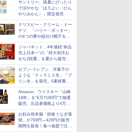
産 (5kg)
米
サントリー、残暑にぴったり
￥3,300
￥3,497
￥3,893
で涼やかな「ほろよい〈ひん
やりみかん〉」限定発売
クリスピー・クリーム・ドー
ナツ、「ハリー・ポッター」
7
7
7
の4つの寮や組分け帽子をイ
8
8
8
9
9
9
10
10
10
メージしたドーナツなど発売
ジャパネット、4年連続“単品
売上日本一”の「特大和洋お
せち2段重」を夏から販売。
73品・年越しそば付き
セブン-イレブン、洋菓子の
ような「ティラミス氷」「プ
フロム・
 だし麺 千
 オーブン
サントリー シングルモ
カップヌードル カップ
日立 過熱水蒸気 オーブ
甲州韮崎 オリジナル ブ
カップヌードル パクチ
コンフィー(COMFEE')
ティーチャーズ ハイラ
人気 カップ麺 12種類
ER-D3000B-K(グラン
サントリー
一蘭 ラー
ER-D70B
リン氷」を発売。5素材重ね
モルトウイ
りだし 塩
ム ビスト
ルト ウイスキー 山崎
ヌードルPRO しょうゆ
ンレンジ ヘルシーシェ
レンド ウイスキー 4リ
ー香るトムヤムクンヌ
スチームオーブンレン
ンドクリーム 4000ml
詰め合わせ セット 12
ブラック) 石窯ドーム
＜角＞ 業
麺ストレート
石窯ドーム
アサヒ [
×10袋 保
 30L 2
Story of the Distillery
高たんぱく&低糖質 さ
フ 31L MRO-S8C W ホ
ットル 日本 大容量
ードル [世界三大スー
ジ 25L フラットテーブ
サントリー スコッチ
個アソート
過熱水蒸気オーブンレ
ットボトル 
645g
ンジ 26L
と2層仕立ての濃厚な味わい
]【中元 ギ
リル 高精
2026 化粧箱入 700ml
らに塩分控えめ
ワイト 重量センサー
4000ml 4L
プ] 日清食品 カップ麺
ル 発酵・トースト機能
ウイスキー 4リットル
ンジ 30L
5000ml 5l
Amazon、ウイスキー「山崎
￥23,000
￥3,103
￥39,837
￥3,725
￥2,594
￥19,780
￥6,395
￥2,250
￥56,800
￥10,490
￥2,091
￥26,961
ト 贈り物
ピードセン
75g×12個
250℃1段式ワイドオー
75g×12個
オートメニュー23種 オ
大容量
18年」を“6万7100円”で抽選
 スマホ連
ブン
ーブン～250℃ レンジ
販売。出品者価格より4万
E-
~1000W高出力 全国対
9700円以上お得
応 ヘルツフリー カップ
お好み焼本舗「鉄板うなぎ蒲
スチーム調理 予熱対応
焼」が759円→429円の販売
自動脱臭 消音モード
期間を延長！食べ放題で注文
【2年メーカー保証】
ブラック CF-EA261-
可能