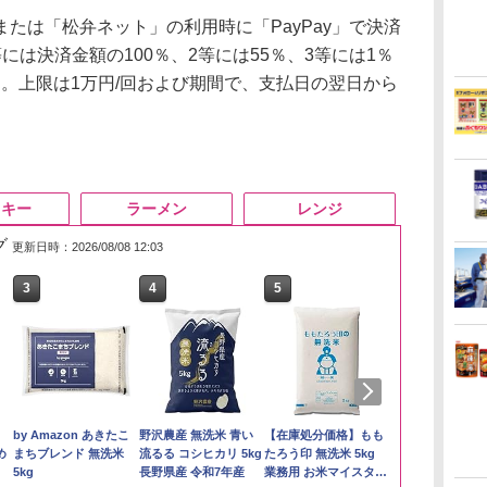
は「松弁ネット」の利用時に「PayPay」で決済
には決済金額の100％、2等には55％、3等には1％
れる。上限は1万円/回および期間で、支払日の翌日から
スキー
ラーメン
レンジ
グ
更新日時：2026/08/08 12:03
3
4
5
6
】
by Amazon あきたこ
野沢農産 無洗米 青い
【在庫処分価格】もも
新潟県産新之
め
まちブレンド 無洗米
流るる コシヒカリ 5kg
たろう印 無洗米 5kg
5kg 令和7年
5kg
長野県産 令和7年産
業務用 お米マイスター
￥2,772