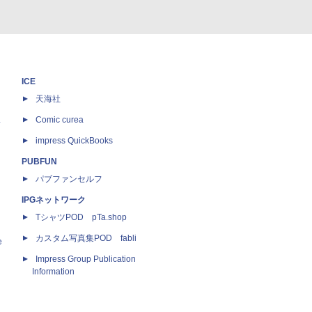
ICE
天海社
ス
Comic curea
impress QuickBooks
PUBFUN
パブファンセルフ
IPGネットワーク
TシャツPOD pTa.shop
カスタム写真集POD fabli
e
Impress Group Publication
Information