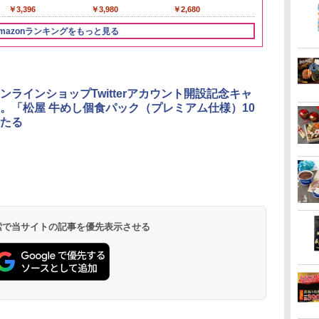
ブレンド
￥3,396
￥3,980
￥2,680
mazonランキングをもっと見る
3
3
3
4
4
4
5
5
5
6
6
6
ンラインショップTwitterアカウント開設記念キャ
。「松屋 牛めし個食パック（プレミアム仕様）10
たる
リ
ん
 オ
トリスウイスキー
カップヌードル カップ
[山善] スチームオーブ
角ハイボール
カップヌードル レギュ
TOSHIBA(東芝) スチ
サントリー シングルモ
マルちゃん マルちゃん
シャープ ウォーターオ
【数量限定】
国分 tabete
パナソニック
ボー
業務
段
4000ml サントリー 大
ヌードルPRO シーフー
ンレンジ 省エネ 高効率
350ml×24本 サントリ
ラー 日清食品 カップ
ームオーブンレンジ 石
ルト ウイスキー 白州
ZUBAAAN! 横浜家系
ーブン ヘルシオ AX-
ザ・バレル 
葉県産はまぐ
レンジ スチー
メン
容量 4リットル
ドヌードル 高たんぱく
15L 一人暮らし 二人暮
ー ウイスキー ハイボ
麺 78g×20個
窯ドーム ER-D80A(K)
Story of the Distillery
醤油豚骨 3食パック
XJ1-B ブラック 30L 2
スキー500ml 
らーめん 108g
ロ 最高峰モデル
イン
操作
&低糖質 さらに塩分控
らし スチーム調理 フラ
ール 缶
ブラック 250℃ 1段調
2026 化粧箱入 700ml
130g×3食
段調理 コンベクション
日本 500ml 
存食 備蓄
段 おまかせグ
 検索で当サイトの記事を優先表示させる
￥4,274
￥3,248
￥26,130
￥4,930
￥3,475
￥34,546
￥19,860
￥467
￥44,800
￥4,402
￥2,323
￥116,700
に
し
えめ 78g×12個
ットテーブル トースト
理 フラットテーブル
トースト機能
フト プレゼン
細・64眼ス
ク
!
機能 自動メニュー33種
電子レンジ 赤外線セン
に】
サー 時短料理
パ
ー
簡単お手入れ ブラック
サー ノンフライ調理
携 ブラック N
ス
YRZ-WF150TV(B)
簡単お手入れ 小型 新
UBS10D-K
 ワ
生活 一人暮らし 二人
単
暮らし ファミリー