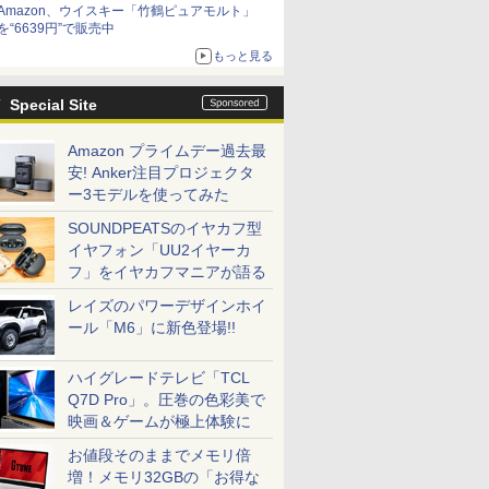
Amazon、ウイスキー「竹鶴ピュアモルト」
を“6639円”で販売中
もっと見る
Special Site
Amazon プライムデー過去最
安! Anker注目プロジェクタ
ー3モデルを使ってみた
SOUNDPEATSのイヤカフ型
イヤフォン「UU2イヤーカ
フ」をイヤカフマニアが語る
レイズのパワーデザインホイ
ール「M6」に新色登場!!
ハイグレードテレビ「TCL
Q7D Pro」。圧巻の色彩美で
映画＆ゲームが極上体験に
お値段そのままでメモリ倍
増！メモリ32GBの「お得な