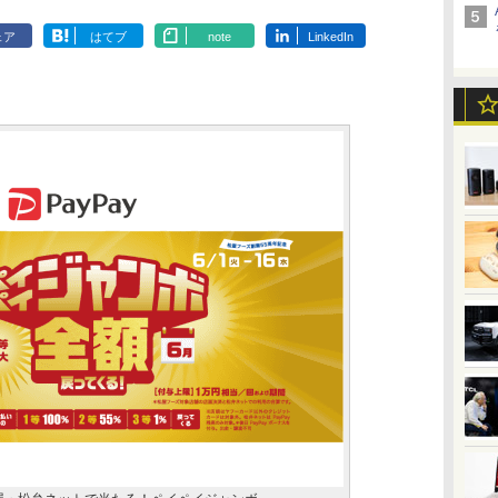
ェア
はてブ
note
LinkedIn