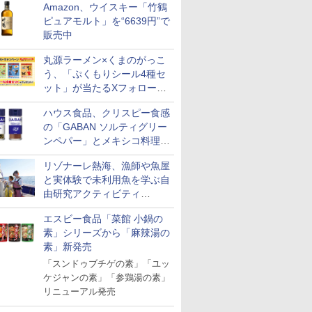
Amazon、ウイスキー「竹鶴
ピュアモルト」を“6639円”で
販売中
丸源ラーメン×くまのがっこ
う、「ぷくもりシール4種セ
ット」が当たるXフォロー＆
リポストキャンペーン実施
ハウス食品、クリスピー食感
の「GABAN ソルティグリー
ンペパー」とメキシコ料理に
合う「GABAN チポトレペパ
リゾナーレ熱海、漁師や魚屋
ー」発売
と実体験で未利用魚を学ぶ自
7
8
9
10
由研究アクティビティ
「Fisherman's Academy」を
エスビー食品「菜館 小鍋の
実施中
素」シリーズから「麻辣湯の
素」新発売
「スンドゥブチゲの素」「ユッ
ケジャンの素」「参鶏湯の素」
助 無洗米
by Amazon 新潟県産
フクテイライス【白
by Amazon 秋田県産
新潟県産コ
産
新潟のお米 無洗米 5kg
リニューアル発売
米】北東北産 お米 米
あきたこまち 無洗米
㎏) 精米 
あきたこまち 令和7年
5kg 令和7年産 産地精
米のたかさ
￥3,274