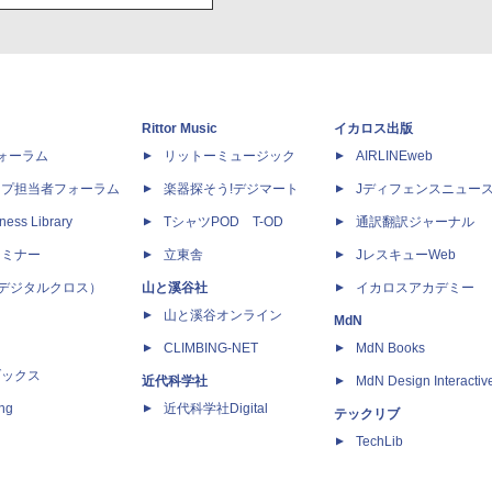
Rittor Music
イカロス出版
dフォーラム
リットーミュージック
AIRLINEweb
ップ担当者フォーラム
楽器探そう!デジマート
Jディフェンスニュー
ness Library
TシャツPOD T-OD
通訳翻訳ジャーナル
セミナー
立東舎
JレスキューWeb
 X（デジタルクロス）
山と溪谷社
イカロスアカデミー
山と溪谷オンライン
MdN
CLIMBING-NET
MdN Books
ブックス
近代科学社
MdN Design Interactiv
ing
近代科学社Digital
テックリブ
TechLib