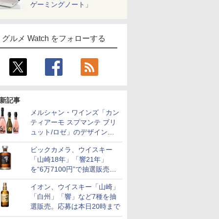
ゲーミングノート」
グルメ Watch をフォローする
新記事
メルシャン・ワインズ「カン
ティアーモ スプマンテ ブリ
ュット/ロゼ」のデザインを
リニューアル。ハーフボトル
ビックカメラ、ウイスキー
も登場
「山崎18年」「響21年」
を“6万7100円”で抽選販売。
店頭で9日まで受付
イオン、ウイスキー「山崎」
「白州」「響」など7種を抽
選販売。応募は本日20時まで