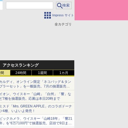
Impress サイト
全カテゴリ
アクセスランキング
時間
24時間
1週間
1カ月
カルディ、オンライン限定「ネコバッグ＆タン
ブラーセット」を一般販売。7月の抽選販売の
当選無効分
イオン、ウイスキー「山崎」「白州」「響」な
ど7種を抽選販売。応募は本日20時まで
ミスド「Mrs. GREEN APPLE」のコラボドーナ
ツ4種、いよいよ発売！
ビックカメラ、ウイスキー「山崎18年」「響21
年」を“6万7100円”で抽選販売。店頭で9日まで
受付