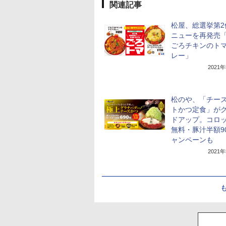
関連記事
松屋、総選挙第2
ニューを再発売
ごろチキンのト
レー」
2021
松のや、「チー
トかつ定食」が
ドアップ。コロッ
無料・豚汁半額9
ャンペーンも
2021