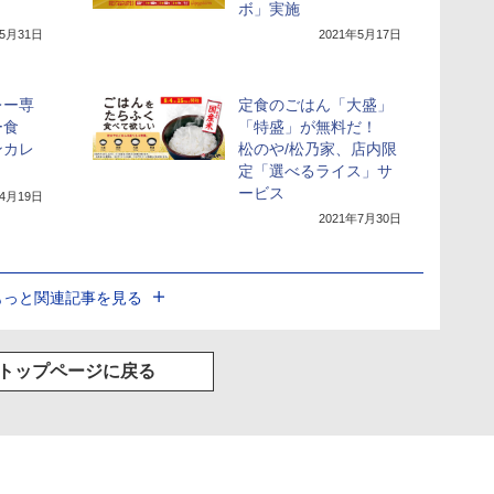
ボ」実施
年5月31日
2021年5月17日
レー専
定食のごはん「大盛」
ー食
「特盛」が無料だ！
ンカレ
松のや/松乃家、店内限
定「選べるライス」サ
ービス
年4月19日
2021年7月30日
もっと関連記事を見る
トップページに戻る