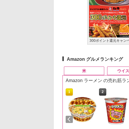
300ポイント還元キャン
Amazon グルメランキング
米
ウイ
Amazon ラーメン の売れ筋
10
10
10
1
1
1
2
2
2