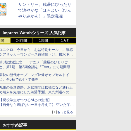
 新潟県産
キー
油 [丸大
新潟県産新之助 無洗米
サントリー シングルモ
カップヌードル カップ
米 5kg 新潟県産 コシヒ
ティーチャーズ ハイラ
カップヌードル レギュ
by Amazon 秋田県産
ジムビーム 4000ml サ
カップヌードル パクチ
フクテイラ
【数量限定
一蘭 ラー
サントリー、残暑にぴったり
米 5kg
ントリー 大
豊かな旨味
5kg 令和7年産
ルト ウイスキー 山崎
ヌードルPRO しょうゆ
カリ｜雪室保管・精米
ンドクリーム 4000ml
ラー 日清食品 カップ麺
あきたこまち 無洗米
ントリー バーボン ウ
ー香るトムヤムクンヌ
米】北東北
ザ・バレル
麺ストレート
で涼やかな「ほろよい〈ひん
ル
食品 カッ
Story of the Distillery
高たんぱく&低糖質 さ
したて｜白く輝き 粒感
サントリー スコッチ ウ
78g×20個
5kg 令和7年産 産地精
イスキー アメリカ合衆
ードル [世界三大スー
あきたこま
スキー500m
645g
￥2,356
やりみかん〉」限定発売
個
2026 化粧箱入 700ml
らに塩分控えめ
しっかり 冷めてもおい
イスキー 4リットル 大
米
国 大容量 4リットル
プ] 日清食品 カップ麺
産 (5kg)
日本 500m
￥23,000
￥2,885
￥4,398
￥6,390
￥3,475
￥3,497
￥6,179
￥2,594
￥3,300
￥4,402
￥2,091
75g×12個
しい お米 【やっぱり新
容量
75g×12個
フト プレ
潟のこしひかり】
物に】
Impress Watchシリーズ 人気記事
時間
24時間
1週間
1カ月
ユニクロ、今日から「お盆特別セール」。涼感
7
8
9
10
シアサッカーワンピース待望値下げ、撥水ギア
ショーツは1990円に
第3期放送記念！ アニメ「薬屋のひとりご
と」第1期・第2期全話を「TVer」にて期間限定
で順次無料配信開始
東映の歴代オープニング映像がカプセルトイ
に。全5種で8月下旬発売
九州の高速道路、お盆期間は松橋ICなど通行止
 オーブン
日立 過熱水蒸気 オーブ
コンフィー(COMFEE')
ER-D70B-W ホワイト
ER-D300
め端末を先頭にした渋滞予測。東九州道への迂
ム ビスト
ンレンジ ヘルシーシェ
スチームオーブンレン
石窯ドーム オーブンレ
ブラック)
回は料金調整を実施
【現役学生がつづるAIとの生活】
 30L 2
フ 31L MRO-S8C W ホ
ジ 25L フラットテーブ
ンジ 26L
過熱水蒸気
【自分なら選ばない一日を考えて】 空いた午後
リル 高精
ワイト 重量センサー
ル 発酵・トースト機能
ンジ 30L
￥39,837
￥19,780
￥27,825
￥56,980
をチャッピーに捧げたら、思わぬ絶景に出会っ
ピードセン
250℃1段式ワイドオー
オートメニュー23種 オ
もっと見る
た話
 スマホ連
ブン
ーブン～250℃ レンジ
E-
~1000W高出力 全国対
おすすめ記事
応 ヘルツフリー カップ
スチーム調理 予熱対応