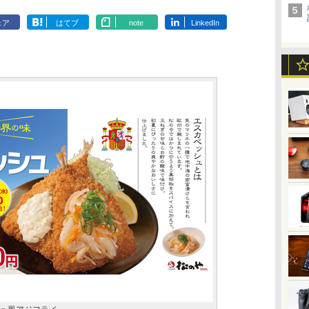
ェア
はてブ
note
LinkedIn