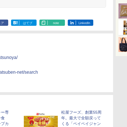
暮らし ファミリー
ェア
はてブ
note
LinkedIn
atsunoya/
matsuben-net/search
レー専
松屋フーズ、創業55周
ー食
年。最大で全額戻って
ープカ
くる「ペイペイジャン