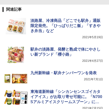
￥2,323
TOSHIBA(東芝) スチームオーブンレン
4
関連記事
ジ 石窯ドーム ER-D80A(K) ブラック 25
0℃ 1段調理 フラットテーブル 電子レン
ジ 赤外線センサー ノンフライ調理 簡単
【数量限定】フロム・ザ・バレル モルト
淡路屋、冷凍商品「どこでも駅弁」通販
5
カップヌードル レギュラー 日清食品 カ
5
お手入れ 小型 新生活 一人暮らし 二人暮
ウイスキー500ml アサヒ [ 日本 500ml ]
限定発売。「ひっぱりだこ飯」「すきや
ップ麺 78g×20個
らし ファミリー
【中元 ギフト プレゼント 贈り物に】
き弁当」など
￥3,475
￥34,546
2021年5月19日
￥4,402
駅弁の淡路屋、発酵と熟成で体にやさし
い新ブランド「櫻小路」
シャープ ウォーターオーブン ヘルシオ
5
AX-XJ1-B ブラック 30L 2段調理 コンベ
2021年4月27日
クション トースト機能
￥44,800
九州新幹線・駅弁ナンバーワンを発表
2021年7月1日
東海道新幹線「シンカンセンスゴイカタ
イアイス」がお取り寄せ可能に。「N700
Sアルミアイスクリームスプーン」にブ
ラック登場
2021年7月15日