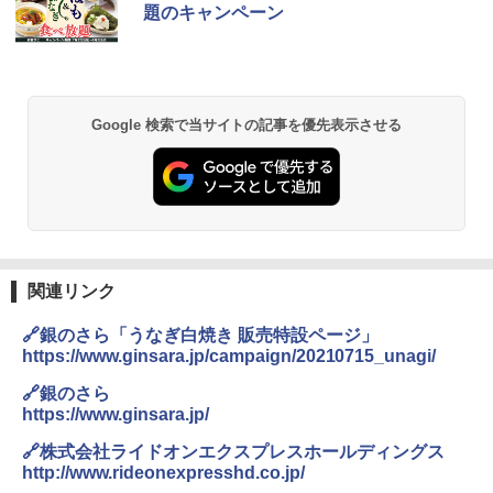
食品 インスタント カップ麺
暮らし 二人暮らし フラットテーブル ス
題のキャンペーン
チーム調理 自動メニュー19種搭載 角皿
付き ブラック MRK-F250TSV(B)
￥1,939
￥22,800
Google 検索で当サイトの記事を優先表示させる
【公式】ブタメン とんこつ味 35g×15個
2
| 業務用 夜食 カップラーメン ミニカップ
シャープ 過熱水蒸気 オーブンレンジ 26
麺 小腹 インスタント アウトドアにも ロ
2
L コンベクション 2段調理 ホワイト RE-
ーリングストック 大人買い おやつカン
SS26B-W
パニー
￥32,800
￥1,451
関連リンク
[山善] スチームオーブンレンジ 省エネ
国分 tabete だし麺 千葉県産はまぐりだ
3
3
🔗銀のさら「うなぎ白焼き 販売特設ページ」
高効率 15L 一人暮らし 二人暮らし スチ
し 塩らーめん 108g×10袋 保存食 備蓄
https://www.ginsara.jp/campaign/20210715_unagi/
ーム調理 フラットテーブル トースト機
能 自動メニュー33種 簡単お手入れ ブラ
￥2,323
🔗銀のさら
ック YRZ-WF150TV(B)
https://www.ginsara.jp/
￥26,130
🔗株式会社ライドオンエクスプレスホールディングス
http://www.rideonexpresshd.co.jp/
カップヌードル カップヌードルPRO シ
4