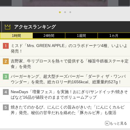
●
●
●
アクセスランキング
1時間
24時間
1週間
1カ月
ミスド「Mrs. GREEN APPLE」のコラボドーナツ4種、いよいよ
発売！
吉野家、牛リブロースを熱々で提供する「極旨牛鉄板ステーキ定
食」を発売
バーガーキング、超大型チーズバーガー「ダーティ ザ・ワンパ
ウンダー」を発売。総カロリー約1656kcal、総重量約527g！
NewDays「増量フェス」を実施！おにぎり/サンドイッチ/焼きそ
ばなど16品が値段そのままでボリュームアップ
焼きたてのかるび、にんにくの旨みがきいた「にんにくカルビ
丼」発売。秘伝の甘辛だれを絡めた「豚カルビ丼」も復活
もっと見る