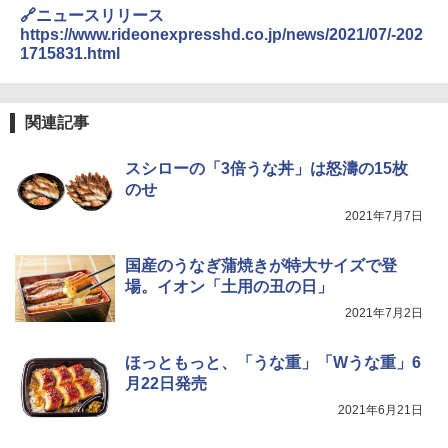
ーフードヌードル 高たんぱく&低糖質 さ
🔗ニュースリリース
TOSHIBA(東芝) スチームオーブンレン
らに塩分控えめ 78g×12個
4
https://www.rideonexpresshd.co.jp/news/2021/07/-202
ジ 石窯ドーム ER-D80A(K) ブラック 25
1715831.html
0℃ 1段調理 フラットテーブル 電子レン
￥2,989
ジ 赤外線センサー ノンフライ調理 簡単
お手入れ 小型 新生活 一人暮らし 二人暮
らし ファミリー
関連記事
マルちゃん マルちゃんZUBAAAN! 横浜
5
￥34,546
家系醤油豚骨 3食パック 130g×3食
スシローの「3倍うな丼」は怒濤の15枚
￥341
のせ
シャープ ウォーターオーブン ヘルシオ
2021年7月7日
5
AX-XJ1-B ブラック 30L 2段調理 コンベ
クション トースト機能
国産のうなぎ蒲焼きが特大サイズで登
￥44,800
場。イオン「土用の丑の日」
2021年7月2日
ほっともっと、「うな重」「Wうな重」6
月22日発売
2021年6月21日