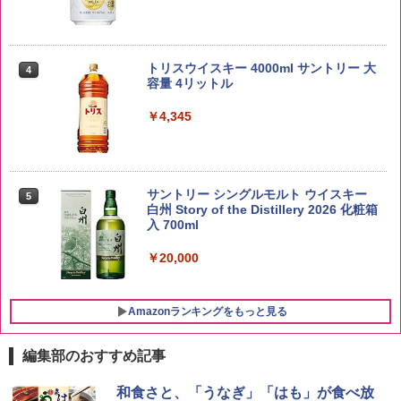
by Amazon あきたこまちブレンド 無洗
4
米 5kg
トリスウイスキー 4000ml サントリー 大
4
容量 4リットル
￥3,396
￥4,345
by Amazon 新潟県産 新潟のお米 無洗米
5
5kg
サントリー シングルモルト ウイスキー
5
白州 Story of the Distillery 2026 化粧箱
入 700ml
￥3,274
￥20,000
Amazonランキングをもっと見る
編集部のおすすめ記事
チキンラーメン どんぶり 85g×12個 日清
[山善] スチームオーブンレンジ 25L 一人
和食さと、「うなぎ」「はも」が食べ放
1
1