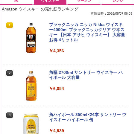
米
ウイスキー
ラーメン
レンジ
Amazon ウイスキー の売れ筋ランキング
更新日時：2026/08/07 06:03
by Amazon 国産ブレンド米 精米 5kg
ブラックニッカ ニッカ Nikka ウィスキ
1
1
ー4000ml ブラックニッカクリア ウヰス
キー 【日本 アサヒ ウィスキー】 大容量
￥2,650
お得 4リットル
￥4,356
野沢農産 無洗米 青い流るる コシヒカリ
2
5kg 長野県産 令和7年産
角瓶 2700ml サントリー ウイスキー ハ
2
イボール 大容量
￥3,980
￥6,054
【在庫処分価格】ももたろう印 無洗米 5
3
kg 業務用 お米マイスターブレンド
角ハイボール 350ml×24本 サントリー ウ
3
イスキー ハイボール 缶
￥2,680
￥4,939