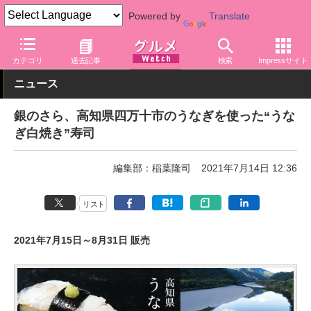
Powered by
Translate
グルメ Watch
サービス
デリバリー
カテゴリ
過去記事
検索
Impressサイト
ニュース
銀のさら、高知県四万十市のうなぎを使った“うな
ぎ白焼き”寿司
編集部：稲葉隆司
2021年7月14日 12:36
リスト
2021年7月15日～8月31日 販売