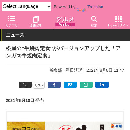
Powered by
Translate
グルメ Watch
店舗
丼もの
松屋
カテゴリ
過去記事
検索
Impressサイト
ニュース
松屋の”牛焼肉定食”がバージョンアップした「ア
ンガス牛焼肉定食」
編集部：重田渚瑳
2021年8月5日 11:47
リスト
2021年8月10日 発売