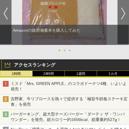
Amazonの政府備蓄米を購入してみた
●
●
●
アクセスランキング
1時間
24時間
1週間
1カ月
ミスド「Mrs. GREEN APPLE」のコラボドーナツ4種、いよいよ
発売！
吉野家、牛リブロースを熱々で提供する「極旨牛鉄板ステーキ定
食」を発売
バーガーキング、超大型チーズバーガー「ダーティ ザ・ワンパ
ウンダー」を発売。総カロリー約1656kcal、総重量約527g！