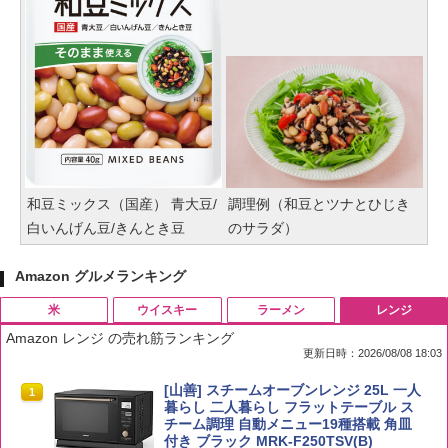
和豆ミックス（国産） 青大豆/
調理例（和豆とツナとひじき
白いんげん豆/きんとき豆
のサラダ）
Amazon グルメランキング
米
ウイスキー
ラーメン
レンジ
Amazon レンジ の売れ筋ランキング
更新日時：2026/08/08 18:03
by Amazon 国産ブレンド米 精米 5kg
ブラックニッカ ニッカ Nikka ウィスキ
チキンラーメン どんぶり 85g×12個 日清
[山善] スチームオーブンレンジ 25L 一人
1
1
1
1
ー4000ml ブラックニッカクリア ウヰス
食品 インスタント カップ麺
暮らし 二人暮らし フラットテーブル ス
キー 【日本 アサヒ ウィスキー】 大容量
チーム調理 自動メニュー19種搭載 角皿
￥2,650
お得 4リットル
付き ブラック MRK-F250TSV(B)
￥1,939