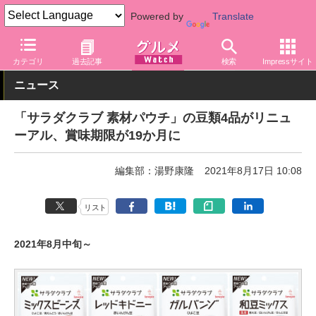
Powered by
Translate
グルメ Watch
メーカー
調味料
キユーピー
カテゴリ
過去記事
検索
Impressサイト
ニュース
「サラダクラブ 素材パウチ」の豆類4品がリニュ
ーアル、賞味期限が19か月に
編集部：湯野康隆
2021年8月17日 10:08
リスト
2021年8月中旬～