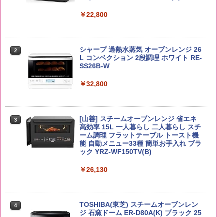
￥4,358
￥22,800
【公式】ブタメン とんこつ味 35g×15個
2
【在庫処分価格】ももたろう印 無洗米 5
2
| 業務用 夜食 カップラーメン ミニカップ
kg 業務用 お米マイスターブレンド
角瓶 2700ml サントリー ウイスキー ハ
シャープ 過熱水蒸気 オーブンレンジ 26
麺 小腹 インスタント アウトドアにも ロ
2
2
イボール 大容量
L コンベクション 2段調理 ホワイト RE-
ーリングストック 大人買い おやつカン
SS26B-W
￥2,680
パニー
￥6,055
￥32,800
￥1,288
野沢農産 無洗米 青い流るる コシヒカリ
3
5kg 長野県産 令和7年産
角ハイボール 350ml×24本 サントリー ウ
[山善] スチームオーブンレンジ 省エネ
3
国分 tabete だし麺 千葉県産はまぐりだ
3
3
イスキー ハイボール 缶
高効率 15L 一人暮らし 二人暮らし スチ
し 塩らーめん 108g×10袋 保存食 備蓄
￥3,980
ーム調理 フラットテーブル トースト機
能 自動メニュー33種 簡単お手入れ ブラ
￥4,927
￥2,323
ック YRZ-WF150TV(B)
￥26,130
by Amazon あきたこまちブレンド 無洗
4
米 5kg
トリスウイスキー 4000ml サントリー 大
4
カップヌードル カップヌードルPRO シ
4
容量 4リットル
ーフードヌードル 高たんぱく&低糖質 さ
￥3,396
TOSHIBA(東芝) スチームオーブンレン
らに塩分控えめ 78g×12個
4
￥4,274
ジ 石窯ドーム ER-D80A(K) ブラック 25