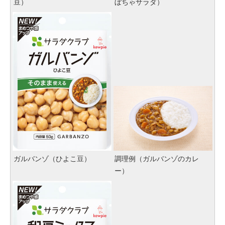
豆）
ぼちゃサラダ）
ガルバンゾ（ひよこ豆）
調理例（ガルバンゾのカレ
ー）