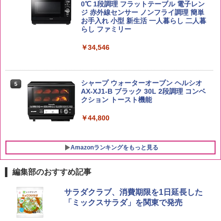
0℃ 1段調理 フラットテーブル 電子レン
￥3,248
ジ 赤外線センサー ノンフライ調理 簡単
お手入れ 小型 新生活 一人暮らし 二人暮
新潟ケンベイ【精米】新潟県産にじのき
らし ファミリー
5
らめき 5kg 令和7年産
サントリー シングルモルト ウイスキー
5
カップヌードル カップヌードルPRO し
5
白州 Story of the Distillery 2026 化粧箱
￥34,546
ょうゆ 高たんぱく&低糖質 さらに塩分控
入 700ml
￥3,056
えめ 75g×12個
￥19,860
￥2,885
シャープ ウォーターオーブン ヘルシオ
5
AX-XJ1-B ブラック 30L 2段調理 コンベ
クション トースト機能
￥44,800
Amazonランキングをもっと見る
編集部のおすすめ記事
サラダクラブ、消費期限を1日延長した
「ミックスサラダ」を関東で発売