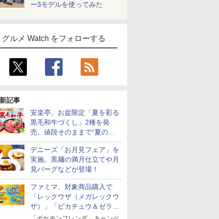
ー3モデルを使ってみた
グルメ Watch をフォローする
新記事
安楽亭、お盆限定「夏を彩る
黒毛和牛づくし」2種を発
売。値段そのままで“夏の巻
き野菜”付き
デニーズ「お月見フェア」を
実施。黒麺の満月仕立てや月
見バーグなどが登場！
ファミマ、対象商品購入で
「レックウザ（メガレックウ
ザ）」「ピカチュウ＆ゼラオ
ラ」のフレンダピックがもら
「ポケモンフレンダ」キャンペ