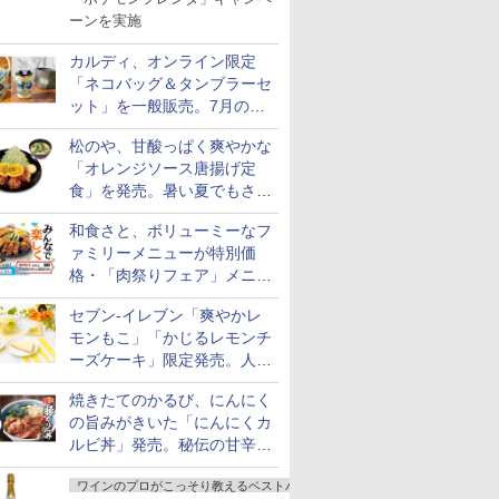
える！
ーンを実施
カルディ、オンライン限定
「ネコバッグ＆タンブラーセ
ット」を一般販売。7月の抽
選販売の当選無効分
松のや、甘酸っぱく爽やかな
「オレンジソース唐揚げ定
食」を発売。暑い夏でもさっ
ぱり！
和食さと、ボリューミーなフ
ァミリーメニューが特別価
格・「肉祭りフェア」メニュ
ーがテイクアウトに登場
セブン-イレブン「爽やかレ
モンもこ」「かじるレモンチ
ーズケーキ」限定発売。人気
シリーズから夏限定の味わい
焼きたてのかるび、にんにく
が登場
の旨みがきいた「にんにくカ
ルビ丼」発売。秘伝の甘辛だ
れを絡めた「豚カルビ丼」も
ワインのプロがこっそり教えるベストバイ
復活