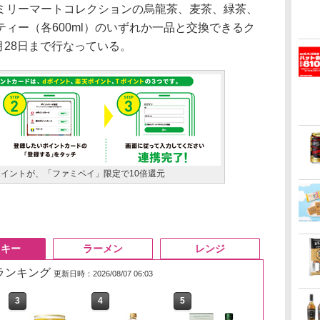
リーマートコレクションの烏龍茶、麦茶、緑茶、
ィー（各600ml）のいずれか一品と交換できるク
月28日まで行なっている。
ポイントが、「ファミペイ」限定で10倍還元
スキー
ラーメン
レンジ
筋ランキング
更新日時：2026/08/07 06:03
3
3
4
4
5
5
6
6