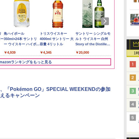
い流
リ
【在庫処分価格】もも
角ハイボール
by Amazon あきたこ
トリスウイスキー
by Amazon 新潟県産
サントリー シングルモ
新潟県産新之
【数量限定】
 長
ボー
たろう印 無洗米 5kg 業
350ml×24本 サントリ
まちブレンド 無洗米
4000ml サントリー 大
新潟のお米 無洗米 5kg
ルト ウイスキー 白州
5kg 令和7年
ザ・バレル 
務用 お米マイスターブ
ー ウイスキー ハイボー
5kg
容量 4リットル
Story of the Distillery
スキー500ml 
￥3,274
￥3,836
レンド
ル 缶
2026 化粧箱入 700ml
日本 500ml 
￥2,680
￥4,939
￥3,396
￥4,345
￥20,000
￥4,402
1
フト プレゼン
に】
mazonランキングをもっと見る
3
3
4
4
5
5
6
6
「Pokémon GO」SPECIAL WEEKENDの参加
えるキャンペーン
ん
 オ
国分 tabete だし麺 千
[山善] スチームオーブ
カップヌードル カップ
TOSHIBA(東芝) スチ
マルちゃん マルちゃん
シャープ ウォーターオ
カップヌード
パナソニック
業務
コン
葉県産はまぐりだし 塩
ンレンジ 省エネ 高効率
ヌードルPRO シーフー
ームオーブンレンジ 石
ZUBAAAN! 横浜家系
ーブン ヘルシオ AX-
ヌードルPRO
レンジ スチー
メン
ホ
らーめん 108g×10袋 保
15L 一人暮らし 二人暮
ドヌードル 高たんぱく
窯ドーム ER-D80A(K)
醤油豚骨 3食パック
XJ1-B ブラック 30L 2
高たんぱく&低
ロ 最高峰モデル