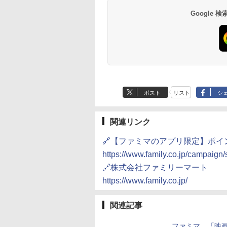
87g ×12個
30L
き 温度調節 トレー タ
テーブル スチーム調理
ミニカップ麺 小腹 
ワイト RE-SS26B-W
Google
552
,880
￥2,050
￥4,220
￥1,939
￥22,800
￥1,451
￥32,800
イマー機能付 横型
自動メニュー19種搭載
スタント アウトドア
BLSOT-011-B ブラッ
角皿付き ブラック
も ローリングストッ
ク
MRK-F250TSV(B)
大人買い おやつカン
ニー
ポスト
リスト
シ
関連リンク
🔗【ファミマのアプリ限定】ポイ
https://www.family.co.jp/campaign
🔗株式会社ファミリーマート
https://www.family.co.jp/
関連記事
ファミマ、「映画