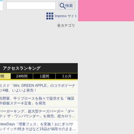
Impress サイト
全カテゴリ
アクセスランキング
時間
24時間
1週間
1カ月
ミスド「Mrs. GREEN APPLE」のコラボドーナ
ツ4種、いよいよ発売！
吉野家、牛リブロースを熱々で提供する「極旨
牛鉄板ステーキ定食」を発売
バーガーキング、超大型チーズバーガー「ダー
ティ ザ・ワンパウンダー」を発売。総カロリー
約1656kcal、総重量約527g！
NewDays「増量フェス」を実施！おにぎり/サ
ンドイッチ/焼きそばなど16品が値段そのままで
ボリュームアップ