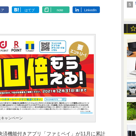
ェア
はてブ
note
LinkedIn
たキャンペーン
済機能付きアプリ「ファミペイ」が11月に累計