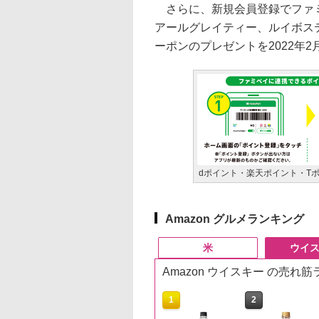
さらに、新規会員登録でファミ
アールグレイティー、ルイボステ
ーポンのプレゼントを2022年2
dポイント・楽天ポイント・T
Amazon グルメランキング
米
ウイ
Amazon ウイスキー の売れ
10
10
1
1
2
2