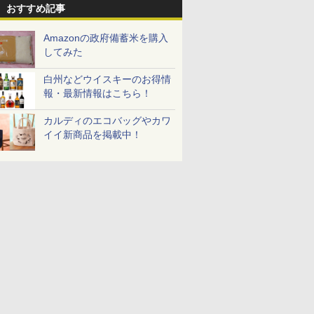
おすすめ記事
め
リル 高精
ロストブラック 熱風コ
プ] 日清食品 カップ麺
ル 発酵・トースト機能
プ麺 87g ×12個
ンジ 30L
き 温度調節
￥3,475
￥49,718
￥2,594
￥19,780
￥1,552
￥56,880
￥2,050
￥4,220
ピードセン
ンベクション 2段式 W
75g×12個
オートメニュー23種 オ
イマー機能
 スマホ連
スキャン［メーカー保
ーブン～250℃ レンジ
BLSOT-0
Amazonの政府備蓄米を購入
E-
証1年／お手入れ簡単設
~1000W高出力 全国対
ク
してみた
計］
応 ヘルツフリー カップ
スチーム調理 予熱対応
白州などウイスキーのお得情
自動脱臭 消音モード
報・最新情報はこちら！
【2年メーカー保証】
ブラック CF-EA261-
BK
カルディのエコバッグやカワ
イイ新商品を掲載中！