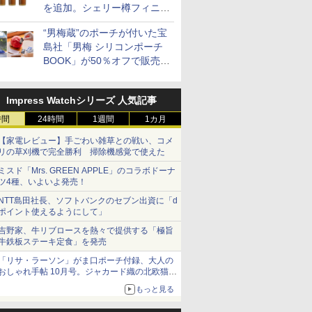
を追加。シェリー樽フィニッ
シュの12/15/18年も通年販売
“男梅蔵”のポーチが付いた宝
に
島社「男梅 シリコンポーチ
BOOK」が50％オフで販売
中！
助 無洗米
フロム・
フクテイライス【白
甲州韮崎 オリジナル ブ
新潟県産コシヒカリ (5
ティーチャーズ ハイラ
新米予約 令和8年産
サントリー シングルモ
by Amaz
ジムビーム 4
産
モルトウイ
米】北東北産 お米 米
レンド ウイスキー 4リ
㎏) 精米 令和7年産 お
ンドクリーム 4000ml
【家計お助け米】米
ルト ウイスキー 山崎
あきたこま
ントリー 
アサヒ [
Impress Watchシリーズ 人気記事
あきたこまち 令和7年
ットル 日本 大容量
米のたかさか
サントリー スコッチ ウ
10kg 令和8年産 秋田県
Story of the Distillery
5kg 令和
イスキー 
]【中元 ギ
産 (5kg)
4000ml 4L
イスキー 4リットル 大
産 あきたこまち 厳選
2026 化粧箱入 700ml
米
国 大容量 
￥3,300
￥3,740
￥3,893
￥6,414
￥5,780
￥17,600
￥3,497
￥6,177
時間
24時間
1週間
1カ月
ト 贈り物
容量
米 単一原料米100％ 白
米 (5kg×2袋)
【家電レビュー】手ごわい雑草との戦い、コメ
リの草刈機で完全勝利 掃除機感覚で使えた
ミスド「Mrs. GREEN APPLE」のコラボドーナ
ツ4種、いよいよ発売！
7
7
8
8
9
9
10
10
NTT島田社長、ソフトバンクのセブン出資に「d
ポイント使えるようにして」
吉野家、牛リブロースを熱々で提供する「極旨
牛鉄板ステーキ定食」を発売
「リサ・ラーソン」がま口ポーチ付録、大人の
おしゃれ手帖 10月号。ジャカード織の北欧猫デ
ザイン
ル カップ
 オーブン
カップヌードル レギュ
日立 過熱水蒸気 オーブ
カップヌードル パクチ
コンフィー(COMFEE')
日清麺職人 醤油 [丸大
ER-D3000B-K(グラン
人気 カップ
アイリスオ
もっと見る
 しょうゆ
ム ビスト
ラー 日清食品 カップ麺
ンレンジ ヘルシーシェ
ー香るトムヤムクンヌ
スチームオーブンレン
豆醤油使用 豊かな旨味
ブラック) 石窯ドーム
詰め合わせ 
ーム トー
糖質 さ
 30L 2
78g×20個
フ 30L MRO-W1C K フ
ードル [世界三大スー
ジ 25L フラットテーブ
とコク] 日清食品 カッ
過熱水蒸気オーブンレ
個アソート
ブントース