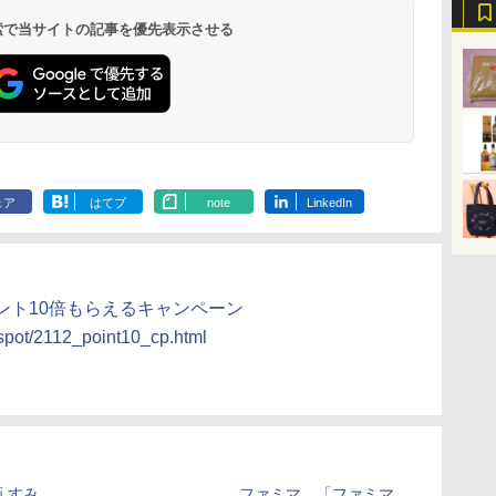
イン
存食 備蓄
らし スチーム調理 フラ
&低糖質 さらに塩分控
ブラック 250℃ 1段調
130g×3食
段調理 コンベクション
らに塩分控え
段 おまかせグ
 検索で当サイトの記事を優先表示させる
￥2,323
￥26,130
￥2,989
￥34,546
￥341
￥44,800
￥3,103
￥118,000
に
ットテーブル トースト
えめ 78g×12個
理 フラットテーブル
トースト機能
75g×12個
細・64眼ス
ク
機能 自動メニュー33種
電子レンジ 赤外線セン
サー 時短料理
パ
簡単お手入れ ブラック
サー ノンフライ調理
携 ブラック N
YRZ-WF150TV(B)
簡単お手入れ 小型 新
UBS10D-K
生活 一人暮らし 二人
暮らし ファミリー
ェア
はてブ
note
LinkedIn
ント10倍もらえるキャンペーン
/spot/2112_point10_cp.html
 すみ
ファミマ、「ファミマ