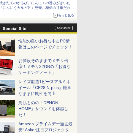
焼きたてのかるび、にんにくの旨みがきいた
「にんにくカルビ丼」発売。秘伝の甘辛だれを
絡めた「豚カルビ丼」も復活
もっと見る
Special Site
性能の良いお得な中古PC情
報はこのページでチェック！
お値段そのままでメモリ倍
増！メモリ32GBの「お得な
ゲーミングノート」
レイズ鍛造1ピースアルミホ
イール「CE28 N-plus」軽量
なままに剛性を向上
鳥肌ものの「DENON
HOME」サウンドを体感し
た！
Amazon プライムデー過去最
安! Anker注目プロジェクタ