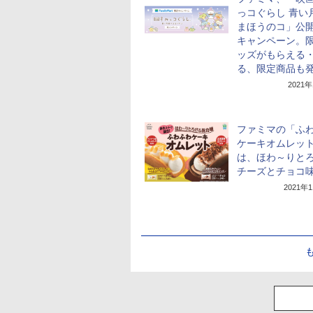
っコぐらし 青い
まほうのコ」公
キャンペーン。
ッズがもらえる
る、限定商品も
2021
ファミマの「ふ
ケーキオムレッ
は、ほわ～りと
チーズとチョコ
2021年