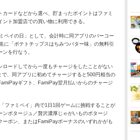
カードなどから選べ、貯まったポイントはファミ
イント加盟店での買い物に利用できる。
ァミペイの日」として、会計時に同アプリのバーコー
0名に「ポテトチップスはちみつバター味」の無料引
ーンを行なう。
ロードしてから一度もチャージをしたことがない
日まで、同アプリに初めてチャージすると500円相当の
miPayギフト、FamiPay翌月払いからのチャージ
で「ファミペイ」内で1日1回ゲームに挑戦することが
ーンポタージュ／贅沢濃厚じゃがいものポタージ
ーポン、またはFamiPayボーナスのいずれかがも