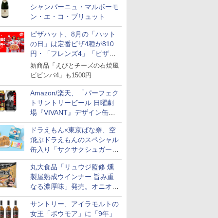
シャンパーニュ・マルボーモ
ン・エ・コ・ブリュット
ピザハット、8月の「ハット
の日」は定番ピザ4種が810
円・「フレンズ4」「ピザハ
ット・ベスト4」値下げ
新商品「えびとチーズの石焼風
ビビンバ4」も1500円
Amazon/楽天、「パーフェク
トサントリービール 日曜劇
場『VIVANT』デザイン缶」
販売開始
ドラえもん×東京ばな奈、空
飛ぶドラえもんのスペシャル
缶入り「サクサクシュガーバ
ター」を発売
丸大食品「リュウジ監修 燻
製屋熟成ウインナー 旨み重
なる濃厚味」発売。オニオン
やガーリックの食べ応え
サントリー、アイラモルトの
7
7
8
8
9
9
10
10
女王「ボウモア」に「9年」