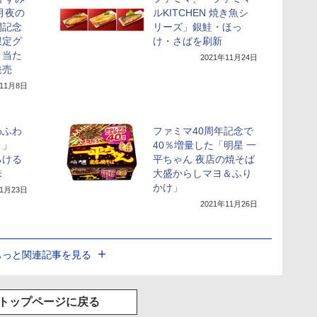
月夜の
ルKITCHEN 焼き魚シ
開記念
リーズ」銀鮭・ほっ
限定グ
け・さばを刷新
・当た
2021年11月24日
発売
年11月8日
わふわ
ファミマ40周年記念で
ト」
40％増量した「明星 一
ろける
平ちゃん 夜店の焼そば
味
大盛からしマヨ＆ふり
かけ」
11月23日
2021年11月26日
もっと関連記事を見る
トップページに戻る