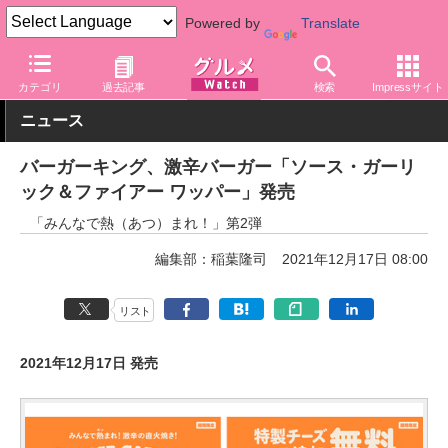
Powered by
Translate
グルメ Watch
店舗
ファストフード
バーガーキング
カテゴリ
過去記事
検索
Impressサイト
ニュース
バーガーキング、激辛バーガー「ソース・ガーリ
ック＆ファイアー ワッパー」発売
「みんなで熱（あつ）まれ！」第2弾
編集部：稲葉隆司
2021年12月17日 08:00
リスト
2021年12月17日 発売