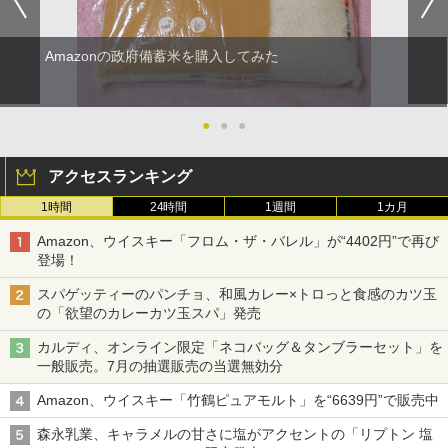
Amazonの政府備蓄米を購入してみた
●
●
●
アクセスランキング
1時間
24時間
1週間
1カ月
Amazon、ウイスキー「フロム・ザ・バレル」が“4402円”で再び
登場！
スパゲッティーのパンチョ、和風カレー×トロっと食感のカツ玉
の「欲望のカレーカツ玉スパ」発売
カルディ、オンライン限定「ネコバッグ＆タンブラーセット」を
一般販売。7月の抽選販売の当選無効分
Amazon、ウイスキー「竹鶴ピュアモルト」を“6639円”で販売中
森永乳業、キャラメルの甘さに塩がアクセントの「リプトン 塩