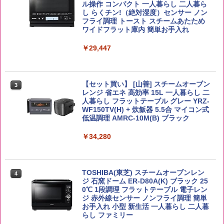
ル操作 コンパクト 一人暮らし 二人暮ら
￥2,680
し らくチン!（絶対湿度）センサー ノン
￥6,091
フライ調理 トースト スチームあたため
ワイドフラット庫内 簡単お手入れ
【公式】ブタメン とんこつ味 35g×15個
3
by Amazon あきたこまちブレンド 無洗
￥29,447
3
| 業務用 夜食 カップラーメン ミニカップ
米 5kg
角ハイボール 350ml×24本 サントリー ウ
麺 小腹 インスタント アウトドアにも ロ
3
イスキー ハイボール 缶
ーリングストック 大人買い おやつカン
￥3,396
パニー
【セット買い】 [山善] スチームオーブン
￥4,927
3
レンジ 省エネ 高効率 15L 一人暮らし 二
￥1,288
人暮らし フラットテーブル グレー YRZ-
WF150TV(H) + 炊飯器 5.5合 マイコン式
低温調理 AMRC-10M(B) ブラック
新潟ケンベイ【精米】新潟県産にじのき
4
らめき 5kg 令和7年産
トリスウイスキー 4000ml サントリー 大
4
カップヌードル カップヌードルPRO し
4
容量 4リットル
￥34,280
ょうゆ 高たんぱく&低糖質 さらに塩分控
￥5,809
えめ 75g×12個
￥4,274
￥2,885
TOSHIBA(東芝) スチームオーブンレン
4
ジ 石窯ドーム ER-D80A(K) ブラック 25
野沢農産 無洗米 青い流るる コシヒカリ
0℃ 1段調理 フラットテーブル 電子レン
5
5kg 長野県産 令和7年産
ジ 赤外線センサー ノンフライ調理 簡単
【数量限定】竹鶴ピュアモルト700ml ア
5
カップヌードル カップヌードルPRO シ
5
お手入れ 小型 新生活 一人暮らし 二人暮
サヒ [ ウイスキー 日本 700ml ]【中元 ギ
ーフードヌードル 高たんぱく&低糖質 さ
らし ファミリー
フト プレゼント 贈り物に】
￥3,980
らに塩分控えめ 78g×12個