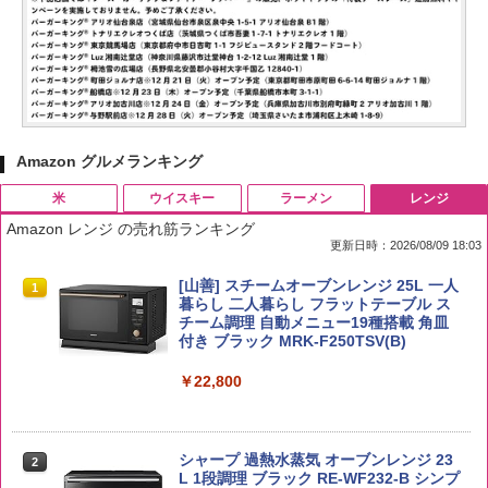
Amazon グルメランキング
米
ウイスキー
ラーメン
レンジ
Amazon レンジ の売れ筋ランキング
更新日時：2026/08/09 18:03
by Amazon 国産ブレンド米 精米 5kg
ブラックニッカ ニッカ Nikka ウィスキ
チキンラーメン どんぶり 85g×12個 日清
[山善] スチームオーブンレンジ 25L 一人
1
1
1
1
ー4000ml ブラックニッカクリア ウヰス
食品 インスタント カップ麺
暮らし 二人暮らし フラットテーブル ス
キー 【日本 アサヒ ウィスキー】 大容量
チーム調理 自動メニュー19種搭載 角皿
￥2,650
お得 4リットル
付き ブラック MRK-F250TSV(B)
￥1,939
￥4,327
￥22,800
国分 tabete だし麺 千葉県産はまぐりだ
2
【在庫処分価格】ももたろう印 無洗米 5
2
し 塩らーめん 108g×10袋 保存食 備蓄
kg 業務用 お米マイスターブレンド
角瓶 2700ml サントリー ウイスキー ハ
シャープ 過熱水蒸気 オーブンレンジ 23
2
2
イボール 大容量
L 1段調理 ブラック RE-WF232-B シンプ
￥2,323