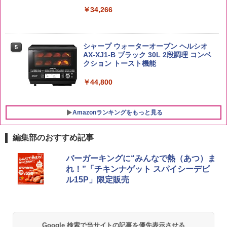
￥34,266
￥6,930
￥2,885
シャープ ウォーターオーブン ヘルシオ
5
AX-XJ1-B ブラック 30L 2段調理 コンベ
クション トースト機能
￥44,800
Amazonランキングをもっと見る
編集部のおすすめ記事
バーガーキングに“みんなで熱（あつ）ま
れ！”「チキンナゲット スパイシーデビ
ル15P」限定販売
Google 検索で当サイトの記事を優先表示させる