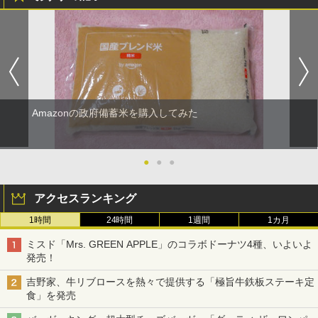
Amazonの政府備蓄米を購入してみた
●
●
●
アクセスランキング
1時間
24時間
1週間
1カ月
ミスド「Mrs. GREEN APPLE」のコラボドーナツ4種、いよいよ
発売！
吉野家、牛リブロースを熱々で提供する「極旨牛鉄板ステーキ定
食」を発売