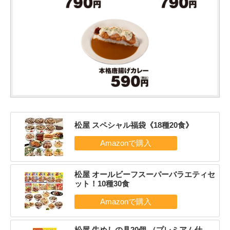
松屋 スペシャル福袋《18種20食》
松屋 オールビーフスーパーバラエティセ
ット！10種30食
松屋 牛めしの具20個 （プレミアム仕