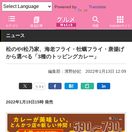
Powered by
Translate
グルメ Watch
店舗
丼もの
松屋
カテゴリ
過去記事
検索
Impressサイト
ニュース
松のや/松乃家、海老フライ・牡蠣フライ・唐揚げ
から選べる「3種のトッピングカレー」
編集部：濱野紗妃
2022年1月13日 12:09
リスト
2022年1月19日15時 発売