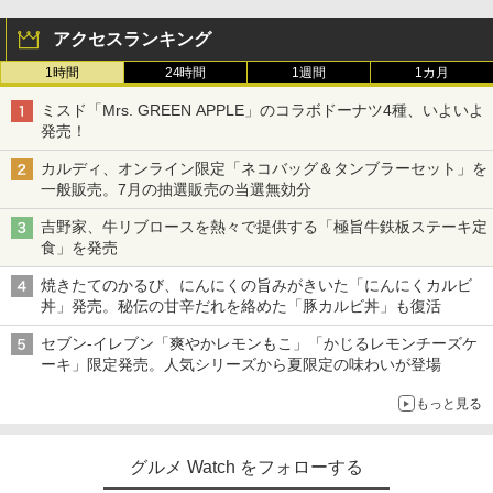
アクセスランキング
1時間
24時間
1週間
1カ月
ミスド「Mrs. GREEN APPLE」のコラボドーナツ4種、いよいよ
発売！
カルディ、オンライン限定「ネコバッグ＆タンブラーセット」を
一般販売。7月の抽選販売の当選無効分
吉野家、牛リブロースを熱々で提供する「極旨牛鉄板ステーキ定
食」を発売
焼きたてのかるび、にんにくの旨みがきいた「にんにくカルビ
丼」発売。秘伝の甘辛だれを絡めた「豚カルビ丼」も復活
セブン-イレブン「爽やかレモンもこ」「かじるレモンチーズケ
ーキ」限定発売。人気シリーズから夏限定の味わいが登場
もっと見る
グルメ Watch をフォローする