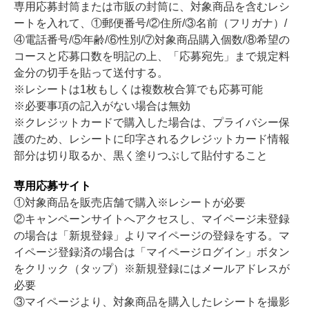
専用応募封筒または市販の封筒に、対象商品を含むレシ
ートを入れて、①郵便番号/②住所/③名前（フリガナ）/
④電話番号/⑤年齢/⑥性別/⑦対象商品購入個数/⑧希望の
コースと応募口数を明記の上、「応募宛先」まで規定料
金分の切手を貼って送付する。
※レシートは1枚もしくは複数枚合算でも応募可能
※必要事項の記入がない場合は無効
※クレジットカードで購入した場合は、プライバシー保
護のため、レシートに印字されるクレジットカード情報
部分は切り取るか、黒く塗りつぶして貼付すること
専用応募サイト
①対象商品を販売店舗で購入※レシートが必要
②キャンペーンサイトへアクセスし、マイページ未登録
の場合は「新規登録」よりマイページの登録をする。マ
イページ登録済の場合は「マイページログイン」ボタン
をクリック（タップ）※新規登録にはメールアドレスが
必要
③マイページより、対象商品を購入したレシートを撮影