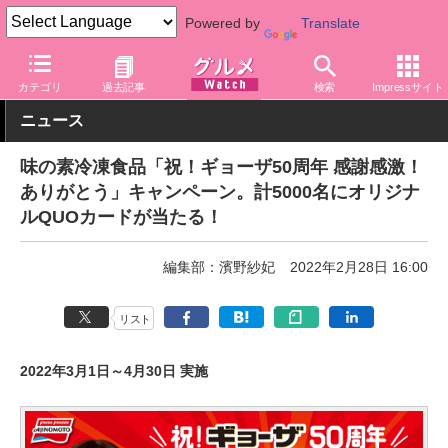
Powered by
Translate
グルメ Watch
食品
冷凍食品
カテゴリ
過去記事
検索
Impressサイト
ニュース
味の素冷凍食品「祝！ギョーザ50周年 感謝感激！
ありがとう」キャンペーン。計5000名にオリジナ
ルQUOカードが当たる！
編集部：濱野紗妃
2022年2月28日 16:00
リスト
2022年3月1日～4月30日 実施