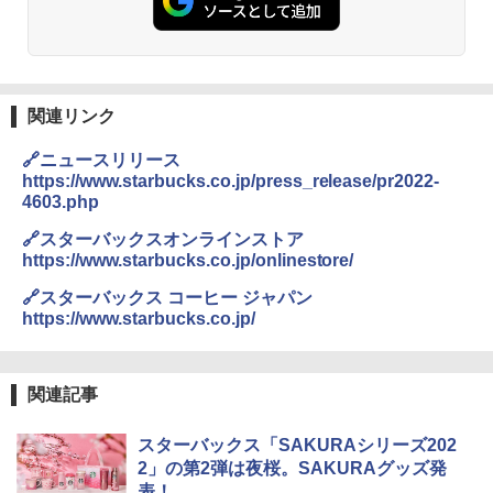
ーリングストック 大人買い おやつカン
[山善] スチームオーブンレンジ 25L 一人
パニー
2
暮らし 二人暮らし フラットテーブル ス
チーム調理 自動メニュー19種搭載 角皿
￥1,288
付き ブラック MRK-F250TSV(B)
関連リンク
￥19,990
国分 tabete だし麺 千葉県産はまぐりだ
3
🔗ニュースリリース
し 塩らーめん 108g×10袋 保存食 備蓄
https://www.starbucks.co.jp/press_release/pr2022-
4603.php
[山善] スチームオーブンレンジ 省エネ
3
￥2,294
高効率 15L 一人暮らし 二人暮らし スチ
🔗スターバックスオンラインストア
ーム調理 フラットテーブル トースト機
能 自動メニュー33種 簡単お手入れ ブラ
https://www.starbucks.co.jp/onlinestore/
ック YRZ-WF150TV(B)
🔗スターバックス コーヒー ジャパン
カップヌードル カップヌードルPRO シ
4
￥26,800
https://www.starbucks.co.jp/
ーフードヌードル 高たんぱく&低糖質 さ
らに塩分控えめ 78g×12個
￥2,989
関連記事
TOSHIBA(東芝) スチームオーブンレン
4
ジ 石窯ドーム ER-D80A(K) ブラック 25
0℃ 1段調理 フラットテーブル 電子レン
スターバックス「SAKURAシリーズ202
ジ 赤外線センサー ノンフライ調理 簡単
カップヌードル レギュラー 日清食品 カ
5
2」の第2弾は夜桜。SAKURAグッズ発
お手入れ 小型 新生活 一人暮らし 二人暮
ップ麺 78g×20個
らし ファミリー
表！