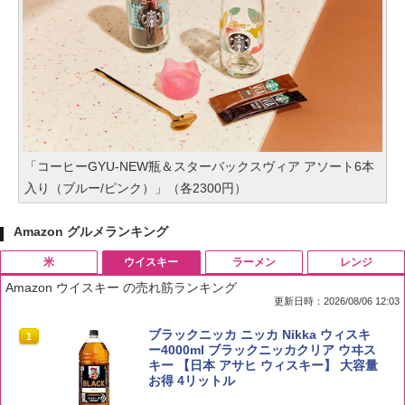
「コーヒーGYU-NEW瓶＆スターバックスヴィア アソート6本
入り（ブルー/ピンク）」（各2300円）
Amazon グルメランキング
米
ウイスキー
ラーメン
レンジ
Amazon ウイスキー の売れ筋ランキング
更新日時：2026/08/06 12:03
by Amazon 国産ブレンド米 精米 5kg
ブラックニッカ ニッカ Nikka ウィスキ
1
1
ー4000ml ブラックニッカクリア ウヰス
キー 【日本 アサヒ ウィスキー】 大容量
￥2,650
お得 4リットル