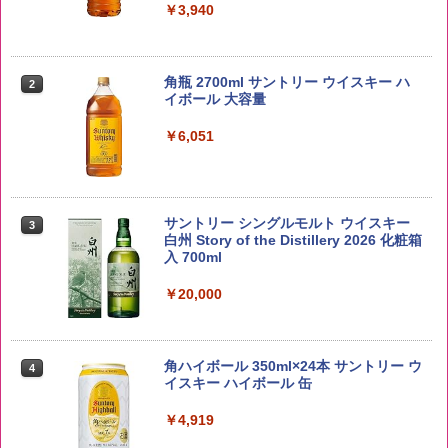
￥3,940
野沢農産 無洗米 青い流るる コシヒカリ
2
5kg 長野県産 令和7年産
角瓶 2700ml サントリー ウイスキー ハ
2
イボール 大容量
￥3,325
￥6,051
by Amazon あきたこまちブレンド 無洗
3
米 5kg
サントリー シングルモルト ウイスキー
3
白州 Story of the Distillery 2026 化粧箱
入 700ml
￥3,396
￥20,000
【在庫処分価格】ももたろう印 無洗米 5
4
kg 業務用 お米マイスターブレンド
角ハイボール 350ml×24本 サントリー ウ
4
イスキー ハイボール 缶
￥2,680
￥4,919