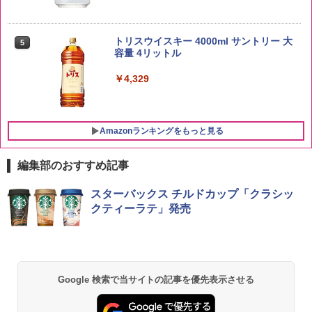
新潟県産新之助 無洗米 5kg 令和7年産
5
トリスウイスキー 4000ml サントリー 大
5
￥4,536
容量 4リットル
￥4,329
Amazonランキングをもっと見る
編集部のおすすめ記事
チキンラーメン どんぶり 85g×12個 日清
シャープ 過熱水蒸気 オーブンレンジ 23
スターバックス チルドカップ「クラシッ
1
1
食品 インスタント カップ麺
L 1段調理 ブラック RE-WF232-B シンプ
クティーラテ」発売
ル操作 コンパクト 一人暮らし 二人暮ら
し らくチン!（絶対湿度）センサー ノン
￥1,745
フライ調理 トースト スチームあたため
ワイドフラット庫内 簡単お手入れ
￥29,582
Google 検索で当サイトの記事を優先表示させる
【公式】ブタメン とんこつ味 35g×15個
2
| 業務用 夜食 カップラーメン ミニカップ
麺 小腹 インスタント アウトドアにも ロ