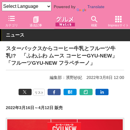
Powered by
Translate
グルメ Watch
店舗
カフェ
スターバックス
カテゴリ
過去記事
検索
Impressサイト
ニュース
スターバックスからコーヒー牛乳とフルーツ牛
乳!? 「ふわふわ ムース コーヒーGYU-NEW」
「フルーツGYU-NEW フラペチーノ」
編集部：濱野紗妃
2022年3月8日 12:00
リスト
2022年3月16日～4月12日 販売