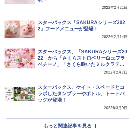
￥3,213
2022年2月21日
￥34,546
スターバックス「SAKURAシリーズ202
2」フードメニューが登場！
シャープ ウォーターオーブン ヘルシオ
5
2022年2月14日
AX-XJ1-B ブラック 30L 2段調理 コンベ
クション トースト機能
スターバックス、「SAKURAシリーズ20
￥44,800
22」から「さくらストロベリー白玉フラ
ペチーノ」「さくら咲いたミルクラテ」
など発売！
2022年2月7日
スターバックス、ケイト・スペードとコ
ラボしたタンブラーやボトル、トートバ
ッグが登場！
2022年3月9日
もっと関連記事を見る