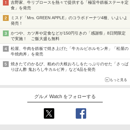
吉野家、牛リブロースを熱々で提供する「極旨牛鉄板ステーキ定
食」を発売
ミスド「Mrs. GREEN APPLE」のコラボドーナツ4種、いよいよ
発売！
かつや、カツ丼や定食などが150円引きの「感謝祭」8日間限定
で実施！ ご飯大盛も無料
松屋、牛肉を鉄板で焼き上げた「牛カルビホルモン丼」「松屋の
牛焼肉丼」を発売
焼きたてのかるび、粗めの大根おろしをたっぷりのせた「さっぱ
りぽん酢 鬼おろし牛カルビ丼」など4品を発売
もっと見る
グルメ Watch をフォローする