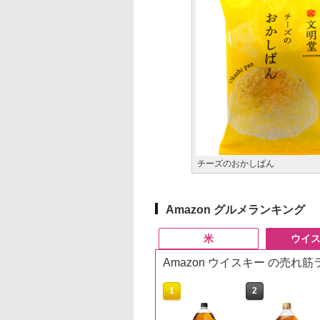
チーズのおかしぱん
Amazon グルメランキング
米
ウイ
Amazon ウイスキー の売れ
10
10
1
1
2
2