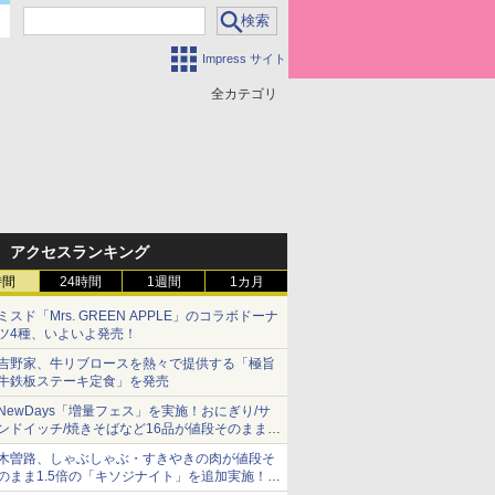
Impress サイト
全カテゴリ
アクセスランキング
時間
24時間
1週間
1カ月
ミスド「Mrs. GREEN APPLE」のコラボドーナ
ツ4種、いよいよ発売！
吉野家、牛リブロースを熱々で提供する「極旨
牛鉄板ステーキ定食」を発売
NewDays「増量フェス」を実施！おにぎり/サ
ンドイッチ/焼きそばなど16品が値段そのままで
ボリュームアップ
木曽路、しゃぶしゃぶ・すきやきの肉が値段そ
のまま1.5倍の「キソジナイト」を追加実施！
水・日曜夜限定