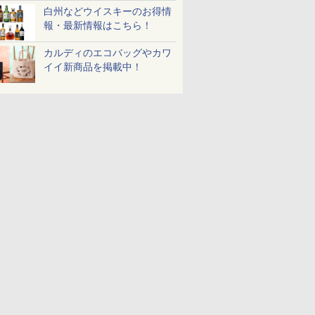
め
リル 高精
130g×3食
ロストブラック 熱風コ
プ] 日清食品 カップ麺
ル 発酵・トースト機能
プ麺 87g ×12個
ンジ 30L
き 温度調節
￥467
￥49,718
￥2,335
￥19,780
￥1,552
￥56,880
￥2,050
￥4,220
白州などウイスキーのお得情
ピードセン
ンベクション 2段式 W
75g×12個
オートメニュー23種 オ
イマー機能
報・最新情報はこちら！
 スマホ連
スキャン［メーカー保
ーブン～250℃ レンジ
BLSOT-0
E-
証1年／お手入れ簡単設
~1000W高出力 全国対
ク
計］
応 ヘルツフリー カップ
カルディのエコバッグやカワ
スチーム調理 予熱対応
イイ新商品を掲載中！
自動脱臭 消音モード
【2年メーカー保証】
ブラック CF-EA261-
BK