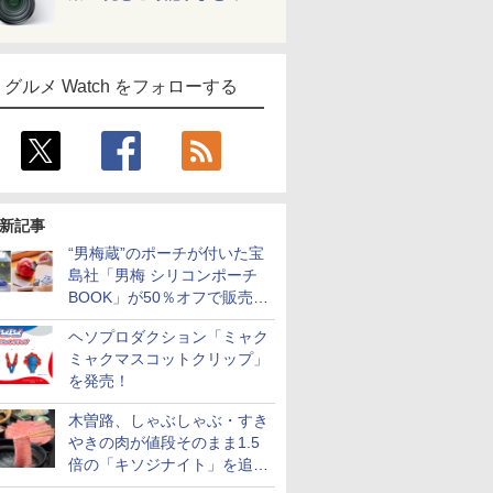
グルメ Watch をフォローする
新記事
“男梅蔵”のポーチが付いた宝
島社「男梅 シリコンポーチ
BOOK」が50％オフで販売
中！
ヘソプロダクション「ミャク
ミャクマスコットクリップ」
を発売！
木曽路、しゃぶしゃぶ・すき
やきの肉が値段そのまま1.5
倍の「キソジナイト」を追加
実施！水・日曜夜限定