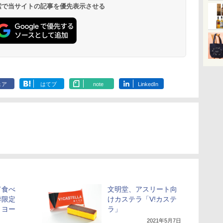
イン
理
存食 備蓄
らし スチーム調理 フラ
&低糖質 さらに塩分控
ブラック 250℃ 1段調
段調理 コンベクション
らに塩分控え
段 おまかせグ
 検索で当サイトの記事を優先表示させる
￥2,293
￥26,800
￥2,989
￥34,546
￥3,213
￥44,800
￥3,103
￥119,198
に
載
ットテーブル トースト
えめ 78g×12個
理 フラットテーブル
トースト機能
75g×12個
細・64眼ス
ク
機能 自動メニュー33種
電子レンジ 赤外線セン
サー 時短料理
パ
簡単お手入れ ブラック
サー ノンフライ調理
携 ブラック N
YRZ-WF150TV(B)
簡単お手入れ 小型 新
UBS10D-K
生活 一人暮らし 二人
暮らし ファミリー
ェア
はてブ
note
LinkedIn
て食べ
文明堂、アスリート向
季限定
けカステラ「V!カステ
とヨー
ラ」
2021年5月7日