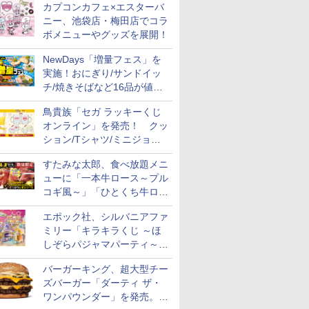
カプコンカフェ×エスターバ
ニー、池袋店・梅田店でコラ
ボメニューやグッズを展開！
NewDays「増量フェス」を
実施！おにぎり/サンドイッ
チ/焼きそばなど16品が値段
そのままでボリュームアップ
鳥貴族「セガ ラッキーくじ
オンライン」を発売！ クッ
ション/Tシャツ/ミニジョッ
キ/ステッカーなど全7賞
すたみな太郎、食べ放題メニ
ューに「一本牛ロース～プル
コギ風～」「ひとくち牛ロー
スステーキ」をお盆限定で追
エポック社、シルバニアファ
加
ミリー「キラキラくじ ～ほ
しぞらパジャマパーティ～」
を発売。人形/家具/建物など
バーガーキング、超大型チー
ズバーガー「ダーティ ザ・
ワンパウンダー」を発売。総