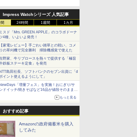
Impress Watchシリーズ 人気記事
時間
24時間
1週間
1カ月
 新潟県産
フロム・
フクテイライス【白
ティーチャーズ ハイラ
新潟県産コシヒカリ (5
甲州韮崎 オリジナル ブ
新米予約 令和8年産
サントリー シングルモ
by Amaz
ジムビーム 4
ミスド「Mrs. GREEN APPLE」のコラボドーナ
米 5kg
モルトウイ
米】北東北産 お米 米
ンドクリーム 4000ml
㎏) 精米 令和7年産 お
レンド ウイスキー 4リ
【家計お助け米】米
ルト ウイスキー 山崎
あきたこま
ントリー 
ツ4種、いよいよ発売！
アサヒ [
あきたこまち 令和7年
サントリー スコッチ ウ
米のたかさか
ットル 日本 大容量
10kg 令和8年産 秋田県
Story of the Distillery
5kg 令和
イスキー 
]【中元 ギ
産 (5kg)
イスキー 4リットル 大
4000ml 4L
産 あきたこまち 厳選
2026 化粧箱入 700ml
米
国 大容量 
【家電レビュー】手ごわい雑草との戦い、コメ
￥3,300
￥6,414
￥3,893
￥3,732
￥5,780
￥17,600
￥3,497
￥6,176
ト 贈り物
容量
米 単一原料米100％ 白
リの草刈機で完全勝利 掃除機感覚で使えた
米 (5kg×2袋)
吉野家、牛リブロースを熱々で提供する「極旨
牛鉄板ステーキ定食」を発売
NTT島田社長、ソフトバンクのセブン出資に「d
ポイント使えるようにして」
7
7
8
8
9
9
10
10
NewDays「増量フェス」を実施！おにぎり/サ
ンドイッチ/焼きそばなど16品が値段そのままで
ボリュームアップ
もっと見る
おすすめ記事
ル カップ
 オーブン
マルちゃん マルちゃん
日立 過熱水蒸気 オーブ
カップヌードル パクチ
コンフィー(COMFEE')
日清麺職人 醤油 [丸大
ER-D3000B-K(グラン
人気 カップ
アイリスオ
Amazonの政府備蓄米を購入
 しょうゆ
ム ビスト
ZUBAAAN! 横浜家系
ンレンジ ヘルシーシェ
ー香るトムヤムクンヌ
スチームオーブンレン
豆醤油使用 豊かな旨味
ブラック) 石窯ドーム
詰め合わせ 
ーム トー
してみた
糖質 さ
 30L 2
醤油豚骨 3食パック
フ 30L MRO-W1C K フ
ードル [世界三大スー
ジ 25L フラットテーブ
とコク] 日清食品 カッ
過熱水蒸気オーブンレ
個アソート
ブントース