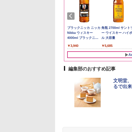
予約 令和8年産
トリー シングルモ
by Amazon 秋田県産
ジムビーム 4000ml サ
by Amazon 国産ブレ
ブラックニッカ ニッカ
野沢農産 無洗米 青
角瓶 2700ml サント
計お助け米】米
 ウイスキー 山崎
あきたこまち 無洗米
ントリー バーボン ウ
ンド米 精米 5kg
Nikka ウィスキー
るる コシヒカリ 5kg
ー ウイスキー ハイ
kg 令和8年産 秋田県
y of the Distillery
5kg 令和7年産 産地精
イスキー アメリカ合衆
4000ml ブラックニッ
野県産 令和7年産
ル 大容量
￥2,650
あきたこまち 厳選
6 化粧箱入 700ml
米
国 大容量 4リットル
カクリア ウヰスキー
780
,600
￥3,497
￥6,176
￥3,940
￥3,325
￥5,685
単一原料米100％ 白
【日本 アサヒ ウィスキ
5kg×2袋)
ー】 大容量 お得 4リッ
A
トル
編集部のおすすめ記事
10
10
1
1
2
2
文明堂、
るで出来
麺職人 醤油 [丸大
D3000B-K(グラン
人気 カップ麺 12種類
アイリスオーヤマ スチ
チキンラーメン どんぶ
シャープ 過熱水蒸気 オ
【公式】ブタメン と
[山善] スチームオー
油使用 豊かな旨味
ック) 石窯ドーム
詰め合わせ セット 12
ーム トースター オー
り 85g×12個 日清食品
ーブンレンジ 26L コン
こつ味 35g×15個 | 
ンレンジ 25L 一人
ク] 日清食品 カッ
水蒸気オーブンレ
個アソート
ブントースター 2枚焼
インスタント カップ麺
ベクション 2段調理 ホ
用 夜食 カップラー
し 二人暮らし フラ