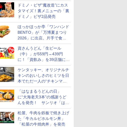
カロリー約1656kcal、総重量
ドミノ・ピザ“魔改造”にカス
約527g！
タマイズ！裏メニューの「裏
ドミノ」ピザ2品発売
ほっかほっか亭「ワンハンド
BENTO」が「万博夏まつり
2026」に出店。片手で食べ
られる海苔弁や和牛きんぴら
資さんうどん「生ビール
を販売
（中）」が559円→439円
に！「資飲み」を39店舗に拡
大
ケンタッキー、オリジナルチ
キンのおいしさのヒミツを日
本でただ一人の“チキンマイ
スター”笠原氏から学んでき
「はなまるうどんの日」
た
に“大海老天3本”の感謝うど
んを発売！ サンリオ「はな
まるおばけ」のシール/キャ
松屋、牛肉を鉄板で焼き上げ
ンディなども
7
7
8
8
9
9
10
10
た「牛カルビホルモン丼」
「松屋の牛焼肉丼」を発売