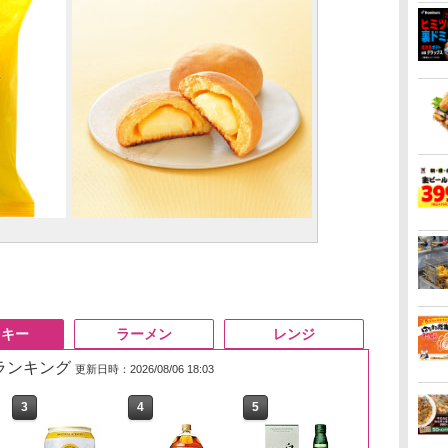
スキー
ラーメン
レンジ
筋ランキング
更新日時：2026/08/06 18:03
3
3
4
4
5
5
6
6