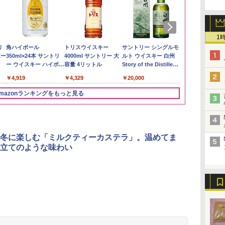
1
い流
リ
【在庫処分価格】もも
角ハイボール
by Amazon あきたこ
トリスウイスキー
新潟県産新之助 無洗米
サントリー シングルモ
by Amazon
【数量限定】
 長
ボー
たろう印 無洗米 5kg 業
350ml×24本 サントリ
まちブレンド 無洗米
4000ml サントリー 大
5kg 令和7年産
ルト ウイスキー 白州
新潟のお米 無洗
ザ・バレル 
務用 お米マイスターブ
ー ウイスキー ハイボー
5kg
容量 4リットル
Story of the Distillery
スキー500ml 
￥4,536
￥2,783
レンド
ル 缶
2026 化粧箱入 700ml
日本 500ml 
￥2,680
￥4,919
￥3,396
￥4,329
￥20,000
￥4,402
フト プレゼン
に】
mazonランキングをもっと見る
3
3
4
4
5
5
6
6
冬に楽しむ「ミルクティーカステラ」。温めてま
立てのような味わい
ん
ブ
国分 tabete だし麺 千
[山善] スチームオーブ
カップヌードル カップ
TOSHIBA(東芝) スチ
カップヌードル レギュ
シャープ ウォーターオ
カップヌード
パナソニック
業務
暮ら
葉県産はまぐりだし 塩
ンレンジ 省エネ 高効率
ヌードルPRO シーフー
ームオーブンレンジ 石
ラー 日清食品 カップ
ーブン ヘルシオ AX-
ヌードルPRO
レンジ スチー
メン
ット
らーめん 108g×10袋 保
15L 一人暮らし 二人暮
ドヌードル 高たんぱく
窯ドーム ER-D80A(K)
麺 78g×20個
XJ1-B ブラック 30L 2
高たんぱく&低
ロ 最高峰モデル