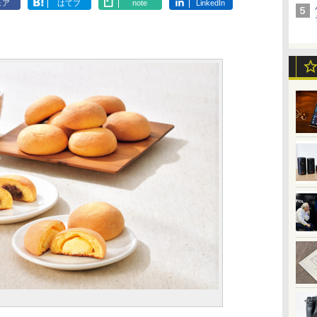
ェア
はてブ
note
LinkedIn