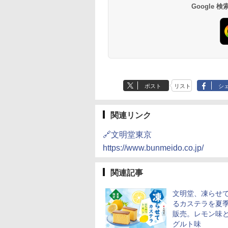
87g ×12個
30L
き 温度調節 トレー タ
ワイト RE-SS26B-W
ミニカップ麺 小腹 
テーブル スチーム調
Google
552
,880
￥2,050
￥4,220
￥1,745
￥32,800
￥1,288
￥19,990
イマー機能付 横型
スタント アウトドア
自動メニュー19種搭
BLSOT-011-B ブラッ
も ローリングストッ
角皿付き ブラック
ク
大人買い おやつカン
MRK-F250TSV(B)
ニー
ポスト
リスト
シ
関連リンク
🔗文明堂東京
https://www.bunmeido.co.jp/
関連記事
文明堂、凍らせ
るカステラを夏
販売。レモン味
グルト味