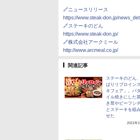
🔗ニュースリリース
https://www.steak-don.jp/news_de
🔗ステーキのどん
https://www.steak-don.jp/
🔗株式会社アークミール
http://www.arcmeal.co.jp/
関連記事
ステーキのどん
ばりリブロイン
キフェア」。バ
イル焼きにした
き茸やビーフシ
とステーキを組
せた
2021年