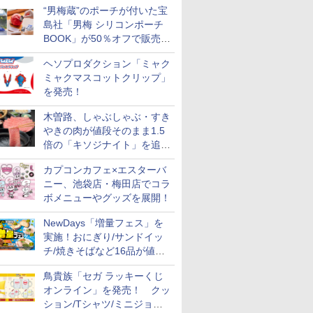
“男梅蔵”のポーチが付いた宝
に
島社「男梅 シリコンポーチ
BOOK」が50％オフで販売
中！
ヘソプロダクション「ミャク
ミャクマスコットクリップ」
を発売！
木曽路、しゃぶしゃぶ・すき
やきの肉が値段そのまま1.5
倍の「キソジナイト」を追加
実施！水・日曜夜限定
カプコンカフェ×エスターバ
ニー、池袋店・梅田店でコラ
ボメニューやグッズを展開！
NewDays「増量フェス」を
実施！おにぎり/サンドイッ
チ/焼きそばなど16品が値段
そのままでボリュームアップ
鳥貴族「セガ ラッキーくじ
オンライン」を発売！ クッ
ション/Tシャツ/ミニジョッ