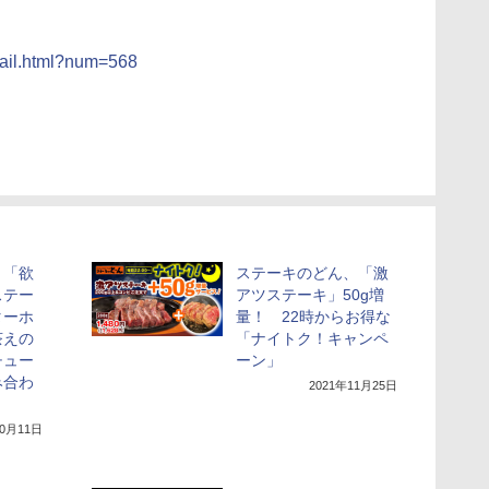
tail.html?num=568
、「欲
ステーキのどん、「激
ステー
アツステーキ」50g増
ターホ
量！ 22時からお得な
茶えの
「ナイトク！キャンペ
チュー
ーン」
み合わ
2021年11月25日
10月11日