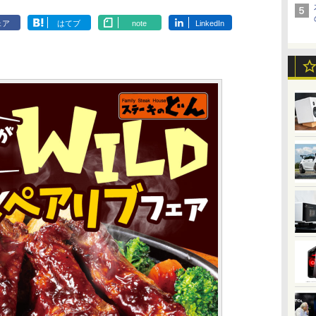
ェア
はてブ
note
LinkedIn