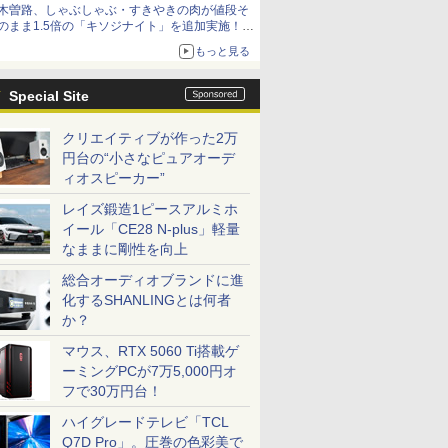
木曽路、しゃぶしゃぶ・すきやきの肉が値段そ
のまま1.5倍の「キソジナイト」を追加実施！
水・日曜夜限定
もっと見る
Special Site
クリエイティブが作った2万
円台の“小さなピュアオーデ
ィオスピーカー”
レイズ鍛造1ピースアルミホ
イール「CE28 N-plus」軽量
なままに剛性を向上
総合オーディオブランドに進
化するSHANLINGとは何者
か？
マウス、RTX 5060 Ti搭載ゲ
ーミングPCが7万5,000円オ
フで30万円台！
ハイグレードテレビ「TCL
Q7D Pro」。圧巻の色彩美で