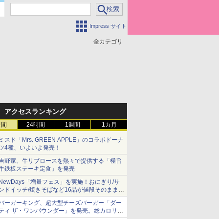
Impress サイト
全カテゴリ
アクセスランキング
時間
24時間
1週間
1カ月
ミスド「Mrs. GREEN APPLE」のコラボドーナ
ツ4種、いよいよ発売！
吉野家、牛リブロースを熱々で提供する「極旨
牛鉄板ステーキ定食」を発売
NewDays「増量フェス」を実施！おにぎり/サ
ンドイッチ/焼きそばなど16品が値段そのままで
ボリュームアップ
バーガーキング、超大型チーズバーガー「ダー
ティ ザ・ワンパウンダー」を発売。総カロリー
約1656kcal、総重量約527g！