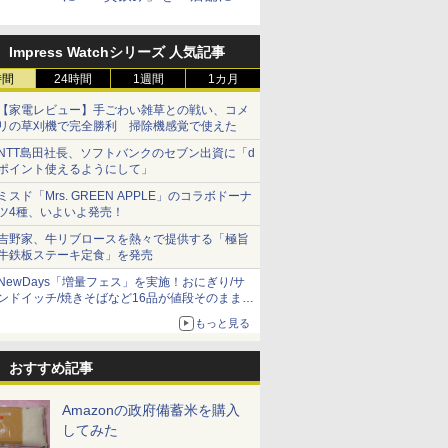
大
Impress Watchシリーズ 人気記事
時間
24時間
1週間
1カ月
【家電レビュー】手ごわい雑草との戦い、コメ
リの草刈機で完全勝利 掃除機感覚で使えた
NTT島田社長、ソフトバンクのセブン出資に「d
ポイント使えるようにして」
ミスド「Mrs. GREEN APPLE」のコラボドーナ
ツ4種、いよいよ発売！
吉野家、牛リブロースを熱々で提供する「極旨
牛鉄板ステーキ定食」を発売
NewDays「増量フェス」を実施！おにぎり/サ
ンドイッチ/焼きそばなど16品が値段そのままで
ボリュームアップ
もっと見る
おすすめ記事
Amazonの政府備蓄米を購入
してみた