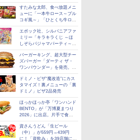
キ/ステッカーなど全7賞
すたみな太郎、食べ放題メニ
ューに「一本牛ロース～プル
コギ風～」「ひとくち牛ロー
スステーキ」をお盆限定で追
エポック社、シルバニアファ
加
ミリー「キラキラくじ ～ほ
しぞらパジャマパーティ～」
を発売。人形/家具/建物など
バーガーキング、超大型チー
ズバーガー「ダーティ ザ・
ワンパウンダー」を発売。総
カロリー約1656kcal、総重量
ドミノ・ピザ“魔改造”にカス
約527g！
タマイズ！裏メニューの「裏
ドミノ」ピザ2品発売
ほっかほっか亭「ワンハンド
BENTO」が「万博夏まつり
2026」に出店。片手で食べ
られる海苔弁や和牛きんぴら
資さんうどん「生ビール
を販売
（中）」が559円→439円
に！「資飲み」を39店舗に拡