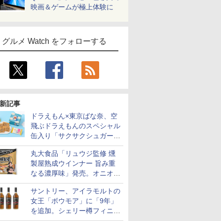
映画＆ゲームが極上体験に
グルメ Watch をフォローする
新記事
ドラえもん×東京ばな奈、空
飛ぶドラえもんのスペシャル
缶入り「サクサクシュガーバ
ター」を発売
丸大食品「リュウジ監修 燻
製屋熟成ウインナー 旨み重
なる濃厚味」発売。オニオン
やガーリックの食べ応え
サントリー、アイラモルトの
女王「ボウモア」に「9年」
を追加。シェリー樽フィニッ
シュの12/15/18年も通年販売