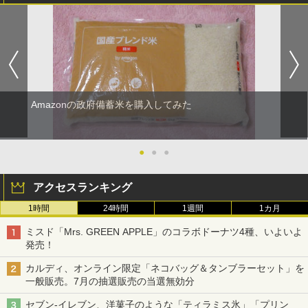
Amazonの政府備蓄米を購入してみた
●
●
●
アクセスランキング
1時間
24時間
1週間
1カ月
ミスド「Mrs. GREEN APPLE」のコラボドーナツ4種、いよいよ
発売！
カルディ、オンライン限定「ネコバッグ＆タンブラーセット」を
一般販売。7月の抽選販売の当選無効分
セブン-イレブン、洋菓子のような「ティラミス氷」「プリン