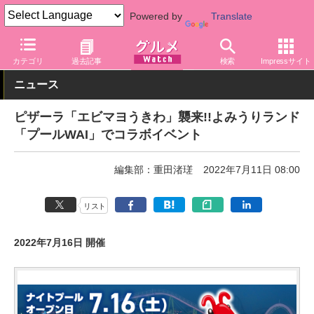
Powered by
Translate
グルメ Watch
店舗
ピザ
ピザーラ
カテゴリ
過去記事
検索
Impressサイト
ニュース
ピザーラ「エビマヨうきわ」襲来!!よみうりランド
「プールWAI」でコラボイベント
編集部：重田渚瑳
2022年7月11日 08:00
リスト
2022年7月16日 開催