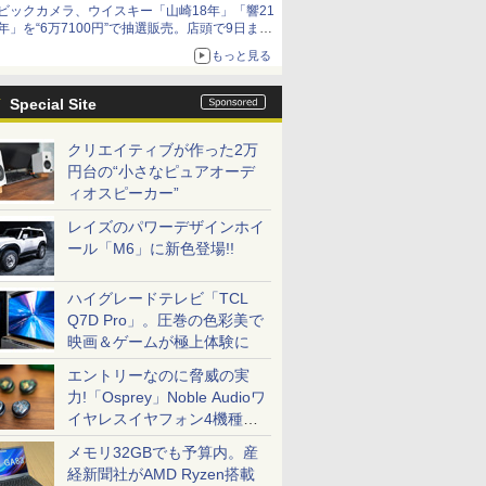
ビックカメラ、ウイスキー「山崎18年」「響21
年」を“6万7100円”で抽選販売。店頭で9日まで
受付
もっと見る
Special Site
クリエイティブが作った2万
円台の“小さなピュアオーデ
ィオスピーカー”
レイズのパワーデザインホイ
ール「M6」に新色登場!!
ハイグレードテレビ「TCL
Q7D Pro」。圧巻の色彩美で
映画＆ゲームが極上体験に
エントリーなのに脅威の実
力!「Osprey」Noble Audioワ
イヤレスイヤフォン4機種を
一気に聴く
メモリ32GBでも予算内。産
経新聞社がAMD Ryzen搭載