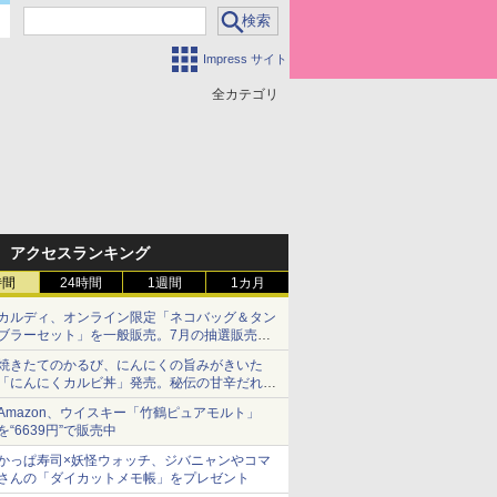
Impress サイト
全カテゴリ
アクセスランキング
時間
24時間
1週間
1カ月
カルディ、オンライン限定「ネコバッグ＆タン
ブラーセット」を一般販売。7月の抽選販売の
当選無効分
焼きたてのかるび、にんにくの旨みがきいた
「にんにくカルビ丼」発売。秘伝の甘辛だれを
絡めた「豚カルビ丼」も復活
Amazon、ウイスキー「竹鶴ピュアモルト」
を“6639円”で販売中
かっぱ寿司×妖怪ウォッチ、ジバニャンやコマ
さんの「ダイカットメモ帳」をプレゼント