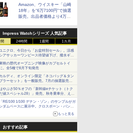
Amazon、ウイスキー「山崎
18年」を“6万7100円”で抽選
販売。出品者価格より4万
9700円以上お得
Impress Watchシリーズ 人気記事
時間
24時間
1週間
1カ月
ユニクロ、今日から「お盆特別セール」。涼感
シアサッカーワンピース待望値下げ、撥水ギア
ショーツは1990円に
東映の歴代オープニング映像がカプセルトイ
に。全5種で8月下旬発売
カルディ、オンライン限定「ネコバッグ＆タン
ブラーセット」を一般販売。7月の抽選販売の
当選無効分
はやぶさ50％オフの「新幹線eチケット（トク
だ値スペシャル28）」発売。秋冬乗車分、えき
ねっと限定
「RE/100 1/100 デナン・ゾン」のサンプルがガ
ンダムベースに展示中。クロスボーン・バンガ
ードの制式量産機が間もなく発送【ガンダムベ
もっと見る
ース撮り下ろし】
おすすめ記事