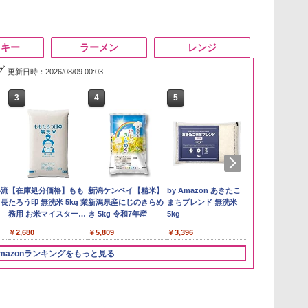
スキー
ラーメン
レンジ
グ
更新日時：2026/08/09 00:03
3
4
5
6
い流
【在庫処分価格】もも
新潟ケンベイ【精米】
by Amazon あきたこ
by Amazon
 長
たろう印 無洗米 5kg 業
新潟県産にじのきらめ
まちブレンド 無洗米
新潟のお米 無洗
務用 お米マイスターブ
き 5kg 令和7年産
5kg
￥3,274
レンド
￥2,680
￥5,809
￥3,396
mazonランキングをもっと見る
3
3
3
4
4
4
5
5
5
6
6
6