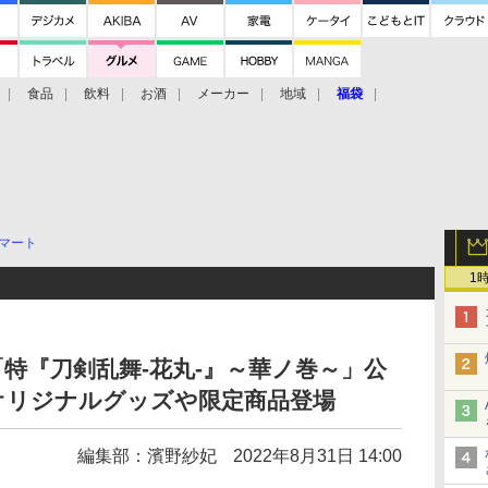
食品
飲料
お酒
メーカー
地域
福袋
マート
1
特『刀剣乱舞-花丸-』～華ノ巻～」公
オリジナルグッズや限定商品登場
編集部：濱野紗妃
2022年8月31日 14:00