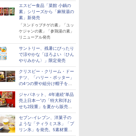
「Fisherman's Academy」を
エスビー食品「菜館 小鍋の
実施中
素」シリーズから「麻辣湯の
素」新発売
「スンドゥブチゲの素」「ユッ
ケジャンの素」「参鶏湯の素」
リニューアル発売
サントリー、残暑にぴったり
で涼やかな「ほろよい〈ひん
やりみかん〉」限定発売
クリスピー・クリーム・ドー
ナツ、「ハリー・ポッター」
の4つの寮や組分け帽子をイ
メージしたドーナツなど発売
ジャパネット、4年連続“単品
売上日本一”の「特大和洋お
せち2段重」を夏から販売。
73品・年越しそば付き
セブン-イレブン、洋菓子の
ような「ティラミス氷」「プ
リン氷」を発売。5素材重ね
と2層仕立ての濃厚な味わい