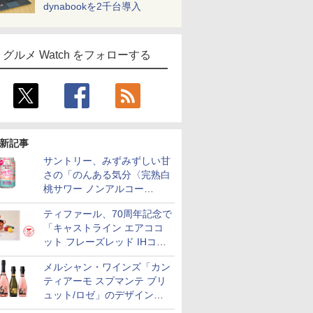
dynabookを2千台導入
グルメ Watch をフォローする
新記事
サントリー、みずみずしい甘
さの「のんある気分〈完熟白
桃サワー ノンアルコー
ル〉」限定発売
ティファール、70周年記念で
「キャストライン エアココ
ット フレーズレッド IHココ
ット鍋 24cm」数量限定発売
メルシャン・ワインズ「カン
ティアーモ スプマンテ ブリ
ュット/ロゼ」のデザインを
リニューアル。ハーフボトル