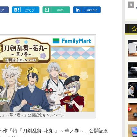
ェア
はてブ
note
LinkedIn
丸-』～華ノ巻～」公開記念キャンペーン
作「特『刀剣乱舞-花丸-』～華ノ巻～」公開記念