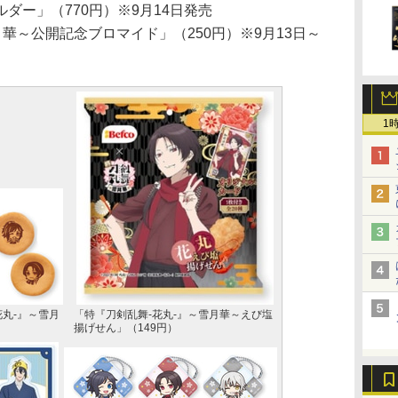
ダー」（770円）※9月14日発売
月華～公開記念ブロマイド」（250円）※9月13日～
1
花丸-』～雪月
「特『刀剣乱舞-花丸-』～雪月華～えび塩
揚げせん」（149円）