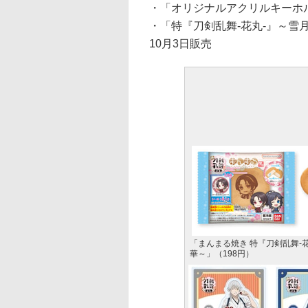
・「オリジナルアクリルキーホル
・「特『刀剣乱舞-花丸-』～雪
10月3日販売
「まんまる焼き 特『刀剣乱舞-
華～」（198円）