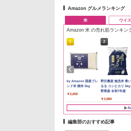
Amazon グルメランキング
米
ウイ
Amazon 米 の売れ筋ランキン
10
1
2
県産コシヒカリ (5
新米予約 令和8年産
by Amazon 国産ブレ
野沢農産 無洗米 青
 精米 令和7年産 お
【家計お助け米】米
ンド米 精米 5kg
るる コシヒカリ 5kg
たかさか
10kg 令和8年産 秋田県
野県産 令和7年産
￥2,650
産 あきたこまち 厳選
893
￥5,780
￥3,980
米 単一原料米100％ 白
米 (5kg×2袋)
A
編集部のおすすめ記事
10
10
10
1
1
1
2
2
2