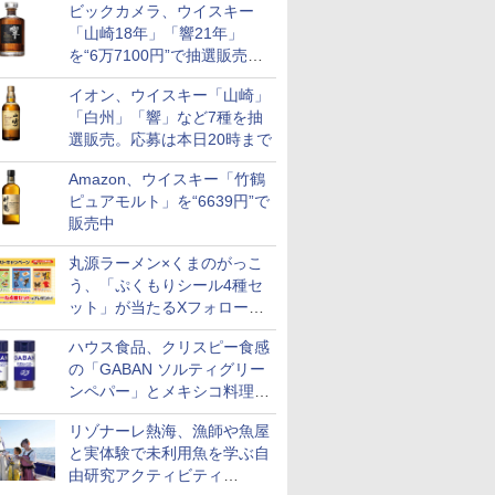
ビックカメラ、ウイスキー
も登場
「山崎18年」「響21年」
を“6万7100円”で抽選販売。
店頭で9日まで受付
イオン、ウイスキー「山崎」
「白州」「響」など7種を抽
選販売。応募は本日20時まで
Amazon、ウイスキー「竹鶴
ピュアモルト」を“6639円”で
販売中
丸源ラーメン×くまのがっこ
う、「ぷくもりシール4種セ
ット」が当たるXフォロー＆
リポストキャンペーン実施
ハウス食品、クリスピー食感
の「GABAN ソルティグリー
ンペパー」とメキシコ料理に
合う「GABAN チポトレペパ
リゾナーレ熱海、漁師や魚屋
ー」発売
と実体験で未利用魚を学ぶ自
由研究アクティビティ