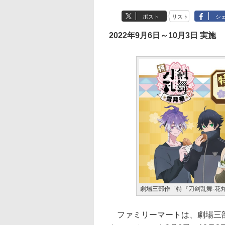
ポスト
リスト
シ
2022年9月6日～10月3日 実施
劇場三部作「特『刀剣乱舞-花
ファミリーマートは、劇場三部