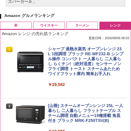
ズバーガーJr.」
Amazon グルメランキング
米
ウイスキー
ラーメン
レンジ
Amazon レンジ の売れ筋ランキング
更新日時：2026/08/06 06:03
by Amazon 国産ブレンド米 精米 5kg
ブラックニッカ ニッカ Nikka ウィスキ
チキンラーメン どんぶり 85g×12個 日清
シャープ 過熱水蒸気 オーブンレンジ 23
1
1
1
1
ー4000ml ブラックニッカクリア ウヰス
食品 インスタント カップ麺
L 1段調理 ブラック RE-WF232-B シンプ
キー 【日本 アサヒ ウィスキー】 大容量
ル操作 コンパクト 一人暮らし 二人暮ら
￥2,650
お得 4リットル
し らくチン!（絶対湿度）センサー ノン
￥1,745
フライ調理 トースト スチームあたため
ワイドフラット庫内 簡単お手入れ
￥3,940
￥29,582
国分 tabete だし麺 千葉県産はまぐりだ
2
野沢農産 無洗米 青い流るる コシヒカリ
2
し 塩らーめん 108g×10袋 保存食 備蓄
5kg 長野県産 令和7年産
角瓶 2700ml サントリー ウイスキー ハ
2
イボール 大容量
￥2,294
[山善] スチームオーブンレンジ 25L 一人
￥3,325
2
暮らし 二人暮らし フラットテーブル ス
￥6,051
チーム調理 自動メニュー19種搭載 角皿
付き ブラック MRK-F250TSV(B)
【公式】ブタメン とんこつ味 35g×15個
3