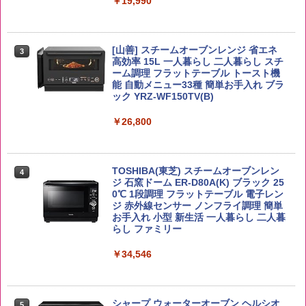
【在庫処分価格】ももたろう印 無洗米 5
￥19,990
3
| 業務用 夜食 カップラーメン ミニカップ
kg 業務用 お米マイスターブレンド
角ハイボール 350ml×24本 サントリー ウ
麺 小腹 インスタント アウトドアにも ロ
3
イスキー ハイボール 缶
ーリングストック 大人買い おやつカン
￥2,680
パニー
[山善] スチームオーブンレンジ 省エネ
￥4,919
3
高効率 15L 一人暮らし 二人暮らし スチ
￥1,288
ーム調理 フラットテーブル トースト機
能 自動メニュー33種 簡単お手入れ ブラ
ック YRZ-WF150TV(B)
by Amazon あきたこまちブレンド 無洗
4
米 5kg
トリスウイスキー 4000ml サントリー 大
4
カップヌードル カップヌードルPRO シ
4
容量 4リットル
￥26,800
ーフードヌードル 高たんぱく&低糖質 さ
￥3,396
らに塩分控えめ 78g×12個
￥4,329
￥2,989
TOSHIBA(東芝) スチームオーブンレン
4
ジ 石窯ドーム ER-D80A(K) ブラック 25
新潟県産新之助 無洗米 5kg 令和7年産
0℃ 1段調理 フラットテーブル 電子レン
5
ジ 赤外線センサー ノンフライ調理 簡単
サントリー シングルモルト ウイスキー
5
マルちゃん マルちゃんZUBAAAN! 横浜
5
お手入れ 小型 新生活 一人暮らし 二人暮
白州 Story of the Distillery 2026 化粧箱
￥4,536
家系醤油豚骨 3食パック 130g×3食
らし ファミリー
入 700ml
￥467
￥34,546
￥20,000
シャープ ウォーターオーブン ヘルシオ
5