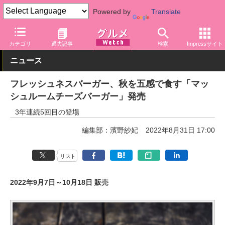
Powered by
Translate
グルメ Watch
店舗
ファストフード
カテゴリ
過去記事
検索
Impressサイト
ニュース
フレッシュネスバーガー、秋を五感で食す「マッ
シュルームチーズバーガー」発売
3年連続5回目の登場
編集部：濱野紗妃
2022年8月31日 17:00
リスト
2022年9月7日～10月18日 販売