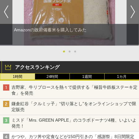
Amazonの政府備蓄米を購入してみた
●
●
●
アクセスランキング
1時間
24時間
1週間
1カ月
吉野家、牛リブロースを熱々で提供する「極旨牛鉄板ステーキ定
食」を発売
鎌倉紅谷「クルミッ子」“切り落とし”をオンラインショップで限
定販売
ミスド「Mrs. GREEN APPLE」のコラボドーナツ4種、いよいよ
発売！
かつや、カツ丼や定食などが150円引きの「感謝祭」8日間限定