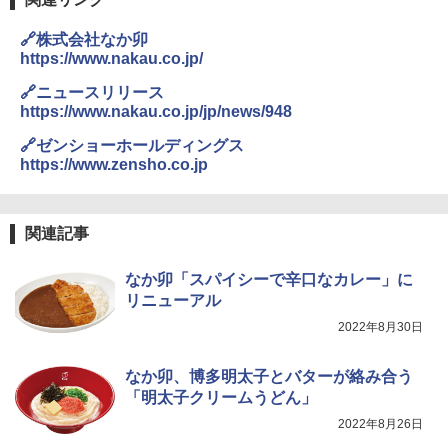
類炊き分け機能 マイコン式 低温調理 無
洗米モード 保温 予約機能 ブラック AMR
C-10M(B)
🔗株式会社なか卯
https://www.nakau.co.jp/
￥26,470
🔗ニュースリリース
https://www.nakau.co.jp/jp/news/948
🔗ゼンショーホールディングス
[山善] スチームオーブンレンジ 省エネ
3
高効率 15L 一人暮らし 二人暮らし スチ
https://www.zensho.co.jp
ーム調理 フラットテーブル トースト機
能 自動メニュー33種 簡単お手入れ ブラ
ック YRZ-WF150TV(B)
関連記事
￥26,130
なか卯「スパイシーで辛口なカレー」に
リニューアル
TOSHIBA(東芝) スチームオーブンレン
4
2022年8月30日
ジ 石窯ドーム ER-D80A(K) ブラック 25
0℃ 1段調理 フラットテーブル 電子レン
ジ 赤外線センサー ノンフライ調理 簡単
なか卯、博多明太子とバターが絡み合う
お手入れ 小型 新生活 一人暮らし 二人暮
「明太子クリームうどん」
らし ファミリー
2022年8月26日
￥34,546