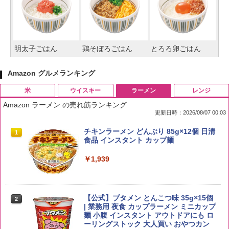
明太子ごはん
鶏そぼろごはん
とろろ卵ごはん
Amazon グルメランキング
米
ウイスキー
ラーメン
レンジ
Amazon ラーメン の売れ筋ランキング
更新日時：2026/08/07 00:03
by Amazon 国産ブレンド米 精米 5kg
ブラックニッカ ニッカ Nikka ウィスキ
チキンラーメン どんぶり 85g×12個 日清
1
1
1
ー4000ml ブラックニッカクリア ウヰス
食品 インスタント カップ麺
キー 【日本 アサヒ ウィスキー】 大容量
￥2,650
お得 4リットル
￥1,939
￥4,356
【公式】ブタメン とんこつ味 35g×15個
2
野沢農産 無洗米 青い流るる コシヒカリ
2
| 業務用 夜食 カップラーメン ミニカップ
5kg 長野県産 令和7年産
角瓶 2700ml サントリー ウイスキー ハ
麺 小腹 インスタント アウトドアにも ロ
2
イボール 大容量
ーリングストック 大人買い おやつカン