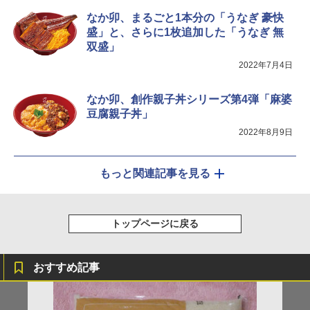
なか卯、まるごと1本分の「うなぎ 豪快
盛」と、さらに1枚追加した「うなぎ 無
双盛」
シャープ ウォーターオーブン ヘルシオ
5
AX-XJ1-B ブラック 30L 2段調理 コンベ
2022年7月4日
クション トースト機能
￥44,800
なか卯、創作親子丼シリーズ第4弾「麻婆
豆腐親子丼」
2022年8月9日
もっと関連記事を見る
トップページに戻る
おすすめ記事