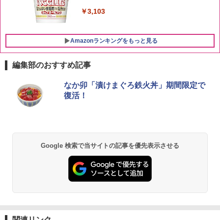
￥20,000
￥3,103
Amazonランキングをもっと見る
編集部のおすすめ記事
シャープ 過熱水蒸気 オーブンレンジ 23
なか卯「漬けまぐろ鉄火丼」期間限定で
1
L 1段調理 ホワイト RE-WF232-W シン
復活！
プル操作 コンパクト 一人暮らし 二人暮
らし らくチン!（絶対湿度）センサー ノ
ンフライ調理 トースト スチームあたた
め ワイドフラット庫内 簡単お手入れ
￥29,192
Google 検索で当サイトの記事を優先表示させる
【セット買い】[山善] スチームオーブン
2
レンジ 25L 一人暮らし 二人暮らし フラ
ットテーブル スチーム調理 自動メニュ
ー19種搭載 角皿付き ブラック MRK-F25
0TSV(B) + 炊飯器 一人暮らし 5.5合 3種
関連リンク