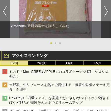
Amazonの政府備蓄米を購入してみた
●
●
●
アクセスランキング
1時間
24時間
1週間
1カ月
ミスド「Mrs. GREEN APPLE」のコラボドーナツ4種、いよいよ
発売！
吉野家、牛リブロースを熱々で提供する「極旨牛鉄板ステーキ定
食」を発売
NewDays「増量フェス」を実施！おにぎり/サンドイッチ/焼きそ
ばなど16品が値段そのままでボリュームアップ
バーガーキング、超大型チーズバーガー「ダーティ ザ・ワンパ