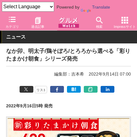
Powered by
Translate
グルメ Watch
店舗
丼もの
なか卯
カテゴリ
過去記事
検索
Impressサイト
ニュース
なか卯、明太子/鶏そぼろ/とろろから選べる「彩り
たまかけ朝食」シリーズ発売
編集部：吉本希
2022年9月14日 07:00
リスト
2022年9月16日5時 発売