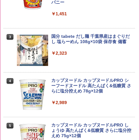
￥3,980
パニー
￥6,054
￥1,451
【在庫処分価格】ももたろう印 無洗米 5
3
kg 業務用 お米マイスターブレンド
角ハイボール 350ml×24本 サントリー ウ
3
国分 tabete だし麺 千葉県産はまぐりだ
3
イスキー ハイボール 缶
し 塩らーめん 108g×10袋 保存食 備蓄
￥2,680
￥4,939
￥2,323
by Amazon あきたこまちブレンド 無洗
4
米 5kg
トリスウイスキー 4000ml サントリー 大
4
カップヌードル カップヌードルPRO シ
4
容量 4リットル
ーフードヌードル 高たんぱく&低糖質 さ
￥3,396
らに塩分控えめ 78g×12個
￥4,345
￥2,989
by Amazon 新潟県産 新潟のお米 無洗米
5
5kg
サントリー シングルモルト ウイスキー
5
カップヌードル カップヌードルPRO し
5
白州 Story of the Distillery 2026 化粧箱
ょうゆ 高たんぱく&低糖質 さらに塩分控
入 700ml
￥3,274
えめ 75g×12個