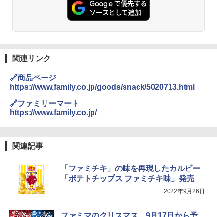
チーム調理 自動メニュー19種搭載 角皿
付き ブラック MRK-F250TSV(B)
￥19,990
関連リンク
[山善] スチームオーブンレンジ 省エネ
3
高効率 15L 一人暮らし 二人暮らし スチ
🔗商品ページ
ーム調理 フラットテーブル トースト機
https://www.family.co.jp/goods/snack/5020713.html
能 自動メニュー33種 簡単お手入れ ブラ
ック YRZ-WF150TV(B)
🔗ファミリーマート
https://www.family.co.jp/
￥26,800
関連記事
TOSHIBA(東芝) スチームオーブンレン
4
ジ 石窯ドーム ER-D80A(K) ブラック 25
「ファミチキ」の味を再現したカルビー
0℃ 1段調理 フラットテーブル 電子レン
ジ 赤外線センサー ノンフライ調理 簡単
「ポテトチップス ファミチキ味」発売
お手入れ 小型 新生活 一人暮らし 二人暮
2022年9月26日
らし ファミリー
￥34,546
ファミマのクリスマス、9月17日から予