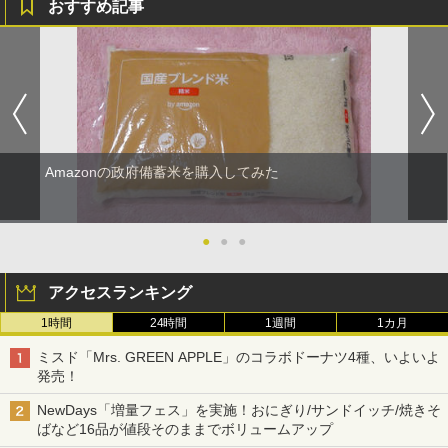
おすすめ記事
Amazonの政府備蓄米を購入してみた
●
●
●
アクセスランキング
1時間
24時間
1週間
1カ月
ミスド「Mrs. GREEN APPLE」のコラボドーナツ4種、いよいよ
発売！
NewDays「増量フェス」を実施！おにぎり/サンドイッチ/焼きそ
ばなど16品が値段そのままでボリュームアップ