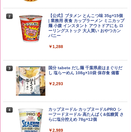
￥3,940
【公式】ブタメン とんこつ味 35g×15個
2
野沢農産 無洗米 青い流るる コシヒカリ
2
| 業務用 夜食 カップラーメン ミニカップ
5kg 長野県産 令和7年産
角瓶 2700ml サントリー ウイスキー ハ
麺 小腹 インスタント アウトドアにも ロ
2
イボール 大容量
ーリングストック 大人買い おやつカン
￥3,325
パニー
￥5,685
￥1,288
【在庫処分価格】ももたろう印 無洗米 5
3
kg 業務用 お米マイスターブレンド
角ハイボール 350ml×24本 サントリー ウ
3
国分 tabete だし麺 千葉県産はまぐりだ
3
イスキー ハイボール 缶
し 塩らーめん 108g×10袋 保存食 備蓄
￥2,680
￥4,919
￥2,293
by Amazon あきたこまちブレンド 無洗
4
米 5kg
トリスウイスキー 4000ml サントリー 大
4
カップヌードル カップヌードルPRO シ
4
容量 4リットル
ーフードヌードル 高たんぱく&低糖質 さ
￥3,396
らに塩分控えめ 78g×12個
￥4,329
￥2,989