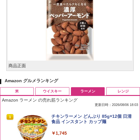
商品正面
Amazon グルメランキング
米
ウイスキー
ラーメン
レンジ
Amazon ラーメン の売れ筋ランキング
更新日時：2026/08/06 18:03
by Amazon 国産ブレンド米 精米 5kg
ブラックニッカ ニッカ Nikka ウィスキ
チキンラーメン どんぶり 85g×12個 日清
1
1
1
ー4000ml ブラックニッカクリア ウヰス
食品 インスタント カップ麺
キー 【日本 アサヒ ウィスキー】 大容量
￥2,650
お得 4リットル
￥1,745