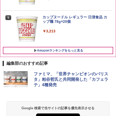
新潟県産新之助 無洗米 5kg 令和7年産
5
サントリー シングルモルト ウイスキー
5
カップヌードル レギュラー 日清食品 カ
5
白州 Story of the Distillery 2026 化粧箱
￥4,536
ップ麺 78g×20個
入 700ml
￥3,213
￥20,000
Amazonランキングをもっと見る
編集部のおすすめ記事
シャープ 過熱水蒸気 オーブンレンジ 26
ファミマ、「世界チャンピオンのバリス
1
L コンベクション 2段調理 ホワイト RE-
タ」粕谷哲氏と共同開発した「カフェラ
SS26B-W
テ」4種発売
￥32,800
Google 検索で当サイトの記事を優先表示させる
[山善] スチームオーブンレンジ 25L 一人
2
暮らし 二人暮らし フラットテーブル ス