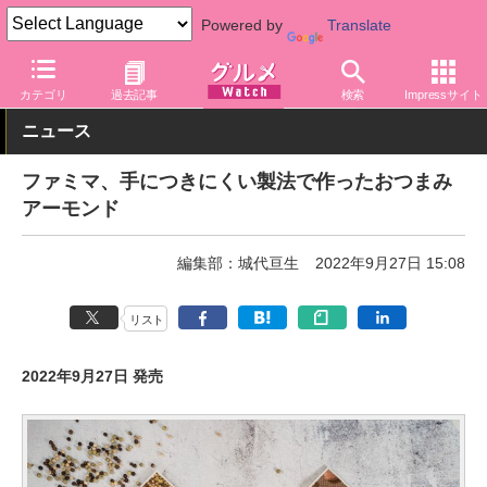
Powered by
Translate
グルメ Watch
菓子・スイーツ
スナック菓子
カテゴリ
過去記事
検索
Impressサイト
ニュース
ファミマ、手につきにくい製法で作ったおつまみ
アーモンド
編集部：城代亘生
2022年9月27日 15:08
リスト
2022年9月27日 発売